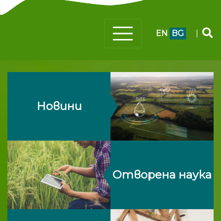
EN
BG
|
Новини
Отворена наука