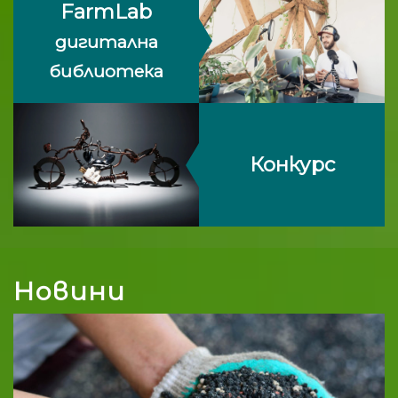
FarmLab
дигитална
библиотека
Конкурс
Новини