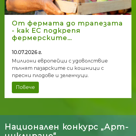
От фермата до трапезата
- как ЕС подкрепя
фермерските…
10.07.2026 г.
Милиони европейци с удоволствие
пълнят пазарските си кошници с
пресни плодове и зеленчуци.
Повече
Национален конкурс „Арт-
циклиране“