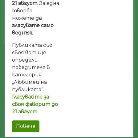
21 август.
За една
творба
можете
да
гласувате само
веднъж
.
Публиката със
своя вот ще
определи
победителя в
категория
„Любимец на
публиката“.
Гласувайте за
своя фаворит до
21 август
.
Повече