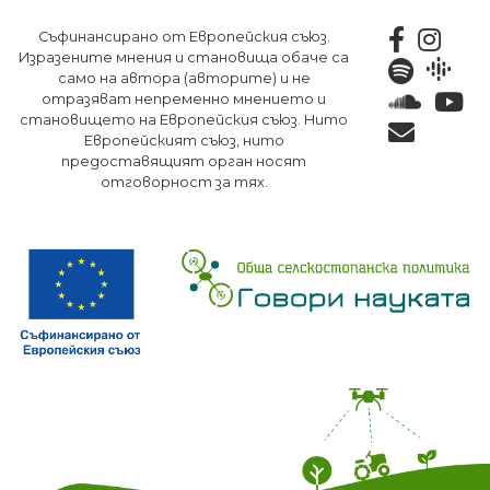
Премини
Съфинансирано от Европейския съюз.
към
Изразените мнения и становища обаче са
основното
само на автора (авторите) и не
съдържание
отразяват непременно мнението и
становището на Европейския съюз. Нито
Европейският съюз, нито
предоставящият орган носят
отговорност за тях.