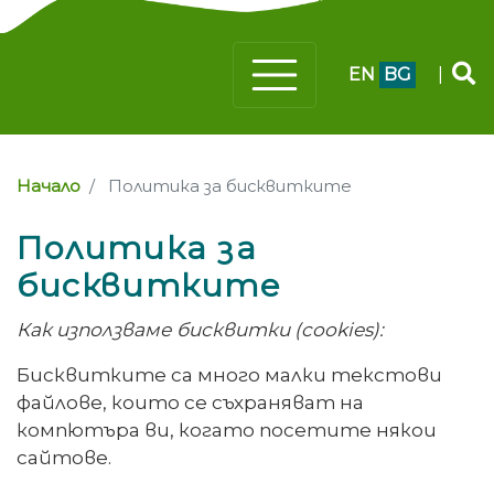
EN
BG
|
Начало
Политика за бисквитките
Политика за
бисквитките
Как използваме бисквитки (cookies):
Бисквитките са много малки текстови
файлове, които се съхраняват на
компютъра ви, когато посетите някои
сайтове.