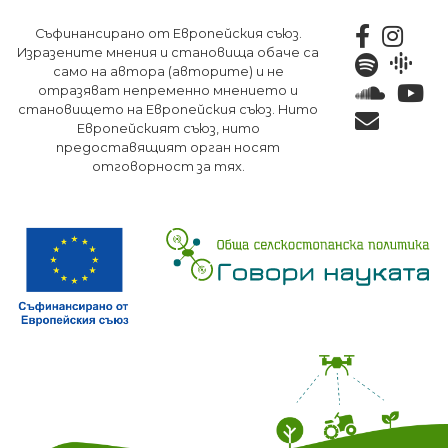
Премини
Съфинансирано от Европейския съюз.
към
Изразените мнения и становища обаче са
основното
само на автора (авторите) и не
съдържание
отразяват непременно мнението и
становището на Европейския съюз. Нито
Европейският съюз, нито
предоставящият орган носят
отговорност за тях.