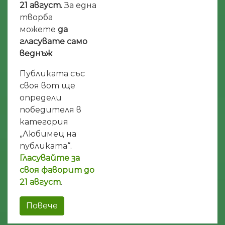
21 август.
За една
творба
можете
да
гласувате само
веднъж
.
Публиката със
своя вот ще
определи
победителя в
категория
„Любимец на
публиката“.
Гласувайте за
своя фаворит до
21 август
.
Повече