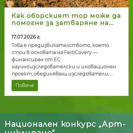
Как оборският тор може да
помогне за затваряне на…
17.07.2026 г.
Това е предизвикателството, което
стои в основата на FertiCovery —
финансиран от ЕС
научноизследователски и иновационен
проект, обединяващ изследователи,…
Повече
Национален конкурс „Арт-
циклиране“