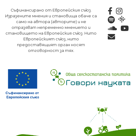
Премини
Съфинансирано от Европейския съюз.
към
Изразените мнения и становища обаче са
основното
само на автора (авторите) и не
съдържание
отразяват непременно мнението и
становището на Европейския съюз. Нито
Европейският съюз, нито
предоставящият орган носят
отговорност за тях.