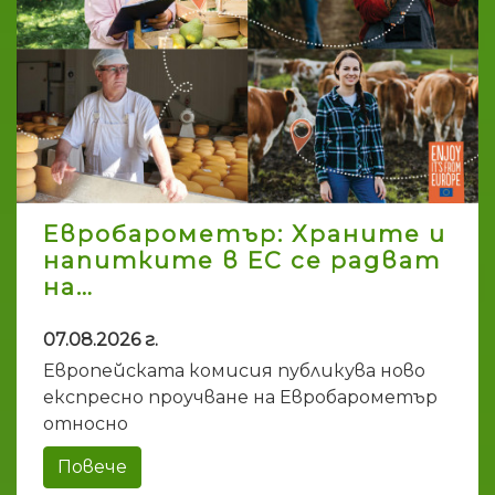
Евробарометър: Храните и
напитките в ЕС се радват
на…
07.08.2026 г.
Европейската комисия публикува ново
експресно проучване на Евробарометър
относно
Повече