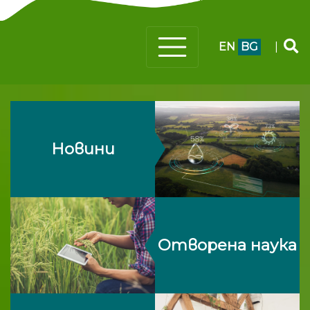
EN
BG
|
Новини
Отворена наука