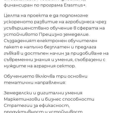
финансиран по програма Erasmus+.
Целта на проекта е да подпомогне
ускореното развитие на агробизнеса чрез
усъвършенствано обучение в сферата на
устойчивото Прецизно земеделие.
Създаденият електронен обучителен
пакет е напълно безплатен и предлага
гъвкав и достъпен начин за придобиване на
съвременни знания и умения, съобразени с
нуждите на аграрния сектор.
Обучението включва три основни
тематични направления:
Земеделски и дигитални умения
Маркетингови и бизнес способности
Стратегии за ефикасност,
продуктивност и устойчивост