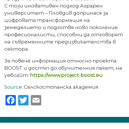
С този иновативен подход Аграрен
университет – Пловдив допринася за
цифровата трансформация на
земеделието и подготвя ново поколение
професионалисти, способни да отговорят
на съвременните предизвикателства в
сектора.
За повече информация относно проекта
BOOST и достъп до обучителния пакет, на
уебсайт:
https://www.project-boost.eu
Source:
Селскостопанска академия
Facebook
Twitter
Email