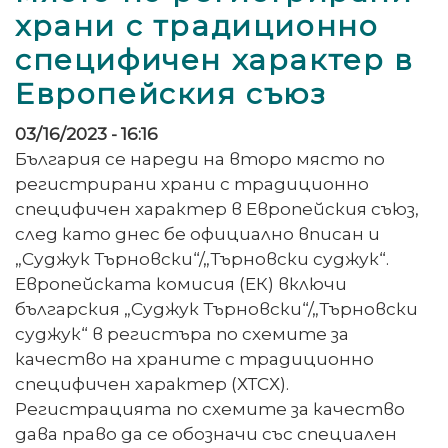
храни с традиционно
специфичен характер в
Европейския съюз
03/16/2023 - 16:16
България се нареди на второ място по
регистрирани храни с традиционно
специфичен характер в Европейския съюз,
след като днес бе официално вписан и
„Суджук Търновски“/„Търновски суджук“.
Европейската комисия (ЕК) включи
българския „Суджук Търновски“/„Търновски
суджук“ в регистъра по схемите за
качество на храните с традиционно
специфичен характер (ХТСХ).
Регистрацията по схемите за качество
дава право да се обозначи със специален