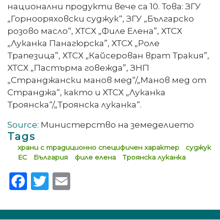
национални продукти вече са 10. Това: ЗГУ
„Горнооряховски суджук“, ЗГУ „Българско
розово масло“, ХТСХ „Филе Елена”, ХТСХ
„Луканка Панагюрска”, ХТСХ „Роле
Трапезица”, ХТСХ „Кайсерован врат Тракия”,
ХТСХ „Пастърма говежда”, ЗНП
„Странджански манов мед“/„Манов мед от
Странджа“, както и ХТСХ „Луканка
Троянска“/„Троянска луканка“.
Source:
Министерство на земеделието
Tags
храни с традиционно специфичен характер
суджук
ЕС
България
филе елена
Троянска луканка
Facebook
Twitter
Email