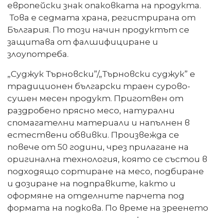
европейски знак опаковката на продукта.
Това е седмата храна, регистрирана от
България. По този начин продуктът се
защитава от фалшифициране и
злоупотреба.
„Суджук Търновски”/„Търновски суджук” е
традиционен български траен сурово-
сушен месен продукт. Приготвен от
раздробено прясно месо, натурални
спомагателни материали и напълнен в
естествени обвивки. Произвежда се
повече от 50 години, чрез прилагане на
оригинална технология, която се състои в
подходящо сортиране на месо, подбиране
и дозиране на подправките, както и
оформяне на отделните парчета под
формата на подкова. По време на зреенето