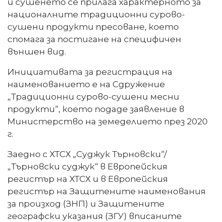
и сушенето се прилага характерното за
националните традиционни сурово-
сушени продукти пресоване, което
спомага за постигане на специфичен
външен вид.
Инициативата за регистрация на
наименованието е на Сдружение
„Традиционни сурово-сушени месни
продукти“, което подаде заявление в
Министерство на земеделието през 2020
г.
Заедно с ХТСХ „Суджук Търновски“/
„Търновски суджук“ в Европейския
регистър на ХТСХ и в Европейския
регистър на Защитените наименования
за произход (ЗНП) и Защитените
географски указания (ЗГУ) вписаните