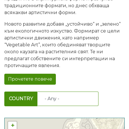
традиционните формати, но днес обхваща
всякакви артистични форми.
Новото развитие добавя „устойчиво“ и „зелено“
към екологичното изкуство. Формират се цели
артистични движения, като например
“Vegetable Art”, които обединяват творците
около каузата на растителния свят. Те ни
предлагат собствените си интерпретации на
протичащите явления.
Прочетете повече
COUNTRY
+