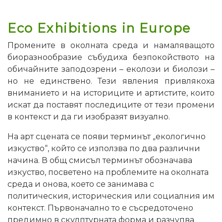
Eco Exhibitions in Europe
Промените в околната среда и намаляващото
биоразнообразие събудиха безпокойството на
обичайните заподозрени – еколози и биолози –
но не единствено. Тези явления привлякоха
вниманието и на историците и артистите, които
искат да поставят последиците от тези промени
в контекст и да ги изобразят визуално.
На арт сцената се появи терминът „екологично
изкуство“, който се използва по два различни
начина. В общ смисъл терминът обозначава
изкуство, посветено на проблемите на околната
среда и онова, което се занимава с
политическия, историческия или социалния им
контекст. Първоначално то е съсредоточено
предимно в скулптурната форма и разчупва