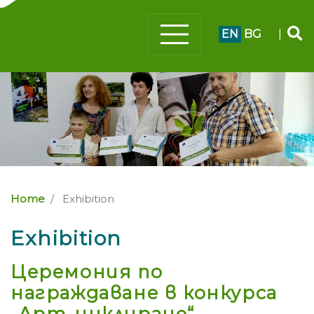
EN
BG
|
Home
Exhibition
Exhibition
Церемония по
награждаване в конкурса
„Арт-циклиране“