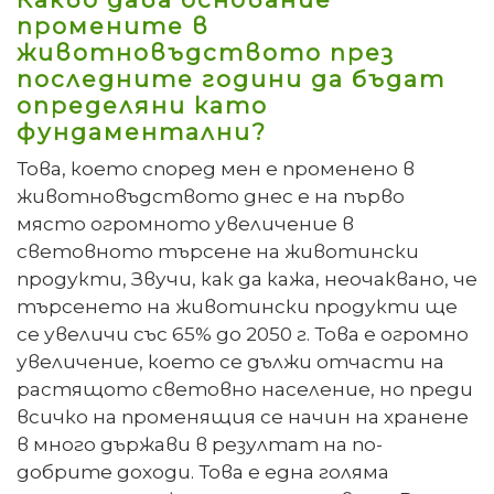
промените в
животновъдството през
последните години да бъдат
определяни като
фундаментални?
Това, което според мен е променено в
животновъдството днес е на първо
място огромното увеличение в
световното търсене на животински
продукти, Звучи, как да кажа, неочаквано, че
търсенето на животински продукти ще
се увеличи със 65% до 2050 г. Това е огромно
увеличение, което се дължи отчасти на
растящото световно население, но преди
всичко на променящия се начин на хранене
в много държави в резултат на по-
добрите доходи. Това е една голяма