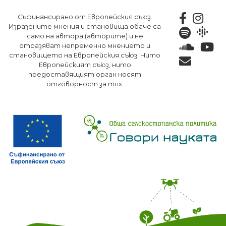
Премини
Съфинансирано от Европейския съюз.
към
Изразените мнения и становища обаче са
основното
само на автора (авторите) и не
съдържание
отразяват непременно мнението и
становището на Европейския съюз. Нито
Европейският съюз, нито
предоставящият орган носят
отговорност за тях.