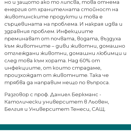
но и защото ако то липсва, това отнема
енергия от хранителната стойност на
животинските продукти и това е
сърцевината на проблема. И накрая идва и
здравния проблем. Инфекциите
преминават от почвата, водата, въздуха
към животните – диви животни, домашно
отглеждани животни, домашни любимци и
след това към хората. Над 60% от
инфекциите, от които страдаме,
произхождат от животните. Така че
трябва да направим нещо по въпроса.
Разговор с проф. Даниел Беркманс -
Католически университет в Льовен,
Белгия и Университет Тенеси, САЩ.