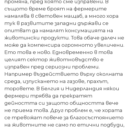
промяна, пред която сме изправени. В
същото време броят на фермерите
намалява в световен мащаб, а много хора
тук в развитите западни държави се
опитват да намалят консумацията на
животински продукти. Това обаче далеч не
може да компенсира огромното увеличени.
Ето това е ново. Едновременно в това
целият сектор животновъдство е
изправен пред сериозни проблеми.
Например въздействието върху околната
среда, изпускането на газове, прахът,
торовете. В Белгия и Нидерландия някои
фермери трябва да прекратят
дейността си защото общността вече
не приема това. Друг проблем е, че хората
се тревожат повече за благосъстоянието
на животните не само по етични подбуди,