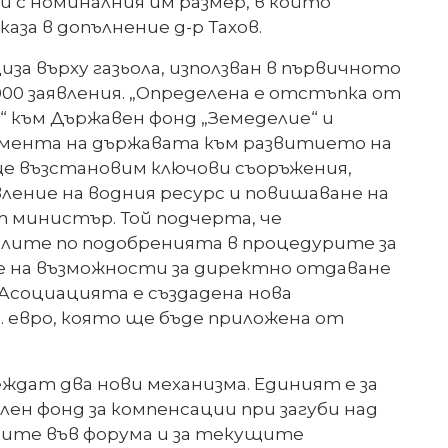
и с номиналния им размер, в който
каза в допълнение д-р Тахов.
 върху газьола, използван в първичното
 000 заявления. „Определена е отстъпка от
и“ към Държавен фонд „Земеделие“ и
ажимента на държавата към развитието на
 ще възстановим ключови съоръжения,
ление на водния ресурс и повишаване на
 министър. Той подчерта, че
лите по подобренията в процедурите за
не на възможности за директно отдаване
Асоциацията е създадена нова
 евро, която ще бъде приложена от
ждат два нови механизма. Единият е за
ен фонд за компенсации при загуби над
ците във форума и за текущите