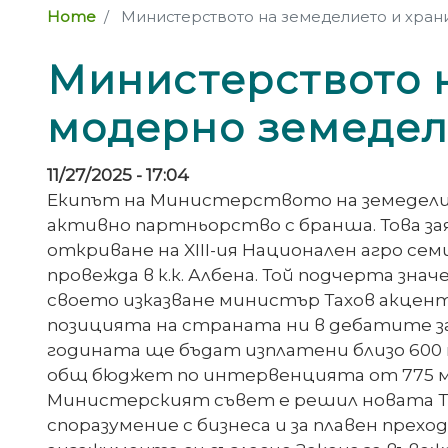
Home
Министерството на земеделието и хран
Министерството н
модерно земеде
11/27/2025 - 17:04
Екипът на Министерството на земеделие
активно партньорство с бранша. Това за
откриване на XIII-ия Национален агро с
провежда в к.к. Албена. Той подчерта зн
своето изказване министър Тахов акцен
позицията на страната ни в дебатите за
годината ще бъдат изплатени близо 600 
общ бюджет по интервенцията от 775 мл
Министерският съвет е решил новата Тар
споразумение с бизнеса и за плавен прехо