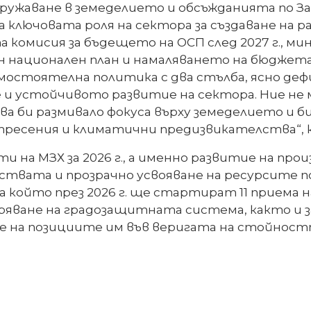
дружаване в земеделието и обсъжданията по 
ключовата роля на сектора за създаване на р
омисия за бъдещето на ОСП след 2027 г., мин
н национален план и намаляването на бюджета
 самостоятелна политика с два стълба, ясно 
и устойчивото развитие на сектора. Ние не 
ва би размивало фокуса върху земеделието и б
ътресения и климатични предизвикателства“, 
 на МЗХ за 2026 г., а именно развитие на пр
твата и прозрачно усвояване на ресурсите по
на който през 2026 г. ще стартират 11 приема 
ване на градозащитната система, както и за
е на позициите им във веригата на стойност