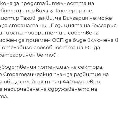
Закона за представителността на
аботещи правила за коопериране.
истър Тахов заяви, че България не може
 за страната ни. „Позицията на България
дефинирани приоритети и собствена
можем да приемем ОСП да бъде включена в
и отслабило способността на ЕС да
категоричен бе той.
оизводствения потенциал на сектора,
 Стратегическия план за развитие на
на обща стойност над 440 млн. евро.
 насърчаване на сдружаването на
та.