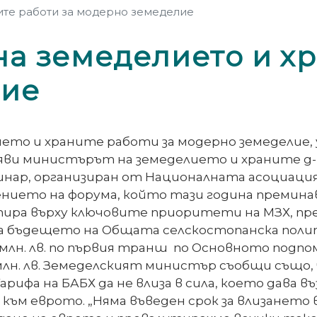
ите работи за модерно земеделие
а земеделието и хр
лие
то и храните работи за модерно земеделие, 
яви министърът на земеделието и храните д-
еминар, организиран от Националната асоциац
ачението на форума, който тази година премин
тира върху ключовите приоритети на МЗХ, пр
 бъдещето на Общата селскостопанска политик
млн. лв. по първия транш по Основното подпо
н. лв. Земеделският министър съобщи също, 
ифа на БАБХ да не влиза в сила, което дава в
д към еврото. „Няма въведен срок за влизането