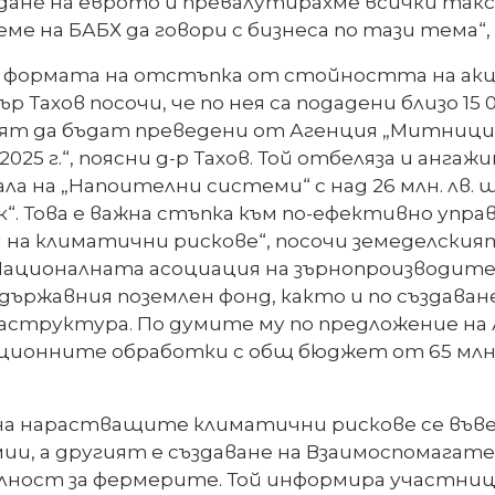
дане на еврото и превалутирахме всички такс
ме на БАБХ да говори с бизнеса по тази тема“, 
ормата на отстъпка от стойността на акциза
Тахов посочи, че по нея са подадени близо 15
едстоят да бъдат преведени от Агенция „Митниц
025 г.“, поясни д-р Тахов. Той отбеляза и анг
ла на „Напоителни системи“ с над 26 млн. лв.
. Това е важна стъпка към по-ефективно управ
на климатични рискове“, посочи земеделският
ционалната асоциация на зърнопроизводите
 държавния поземлен фонд, както и по създава
аструктура. По думите му по предложение на 
ационните обработки с общ бюджет от 65 млн.
на нарастващите климатични рискове се въве
и, а другият е създаване на Взаимоспомагател
илност за фермерите. Той информира участни