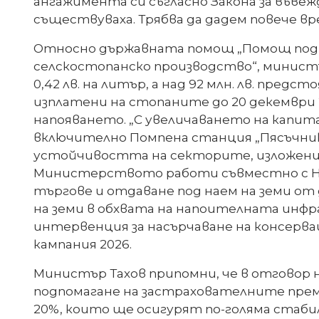
ангажимента си съгласно Закона за въвеж
съществуваха. Трябва да дадем повече вре
Относно държавната помощ „Помощ под ф
селскостопанско производство“, министър 
0,42 лв. на литър, а над 92 млн. лв. пр
изплатени на стопаните до 20 декември 2
напояването. „С увеличаването на капита
включително Помпена станция „Пясъчник“
устойчивостта на секторите, изложени 
Министерството работи съвместно с На
търгове и отдаване под наем на земи от
на земи в обхвата на напоителната инфр
интервенция за насърчаване на консерв
кампания 2026.
Министър Тахов припомни, че в отговор 
подпомагане на застрахователните преми
20%, които ще осигурят по-голяма стаб