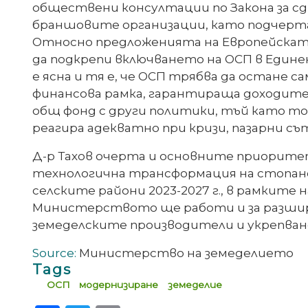
обществени консултации по Закона за с
браншовите организации, като подчерта 
Относно предложенията на Европейската к
да подкрепи включването на ОСП в Едине
е ясна и тя е, че ОСП трябва да остане
финансова рамка, гарантираща доходите 
общ фонд с други политики, тъй като то
реагира адекватно при кризи, пазарни с
Д-р Тахов очерта и основните приоритети
технологична трансформация на стопанс
селските райони 2023-2027 г., в рамките 
Министерството ще работи и за разширя
земеделските производители и укрепван
Source:
Министерство на земеделието
Tags
ОСП
модернизиране
земеделие