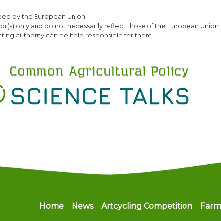
Skip
ded by the European Union.
to
(s) only and do not necessarily reflect those of the European Union.
main
ting authority can be held responsible for them.
content
Main navigation
Home
News
Artcycling Competition
Farm