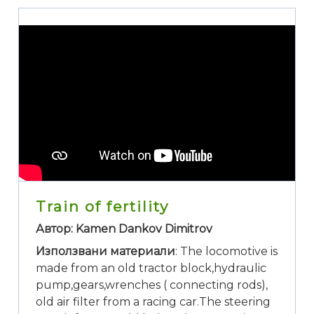
Train of fertility
Автор: Kamen Dankov Dimitrov
Използвани материали
: The locomotive is
made from an old tractor block,hydraulic
pump,gears,wrenches ( connecting rods),
old air filter from a racing car.The steering