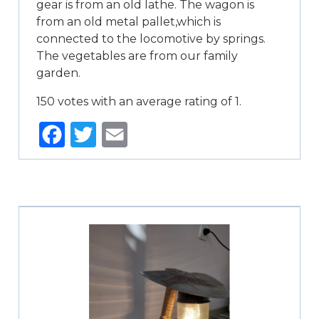
gear is from an old lathe. The wagon is
from an old metal pallet,which is
connected to the locomotive by springs.
The vegetables are from our family
garden.
150 votes with an average rating of 1.
Facebook
Twitter
Email