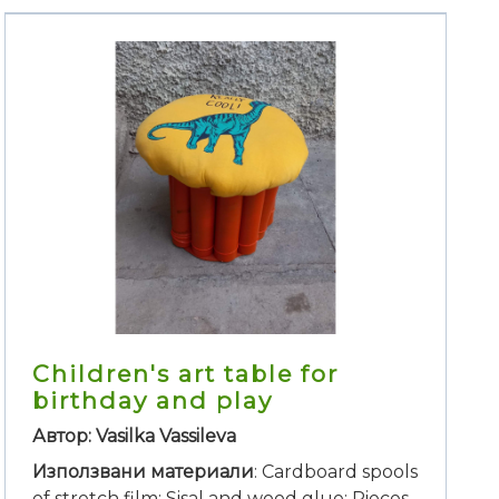
Children's art table for
birthday and play
Автор: Vasilka Vassileva
Използвани материали
: Cardboard spools
of stretch film; Sisal and wood glue; Pieces