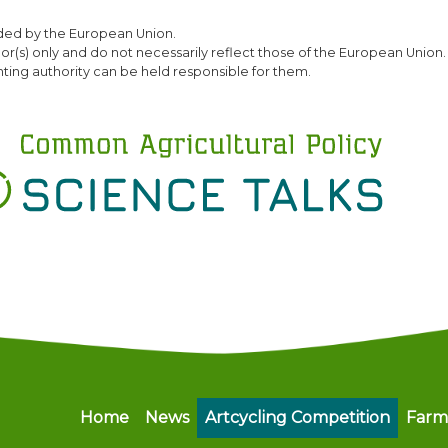
Skip
ded by the European Union.
to
(s) only and do not necessarily reflect those of the European Union.
main
ting authority can be held responsible for them.
content
Main navigation
Home
News
Artcycling Competition
Farm