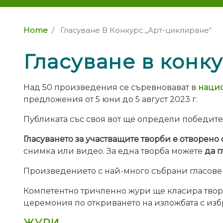
Home
Гласуване В Конкурс „Арт-циклиране“
Гласуване в конк
Над 50 произведения се съревновават в
нацио
предложения от 5 юни до 5 август 2023 г.
Публиката със своя вот ще определи победите
Гласуването за участващите творби е отворено от
снимка или видео. За една творба можете
да г
Произведението с най-много събрани гласове 
Компетентно тричленно жури ще класира творб
церемония по откриването на изложбата с избр
ЖУРИ