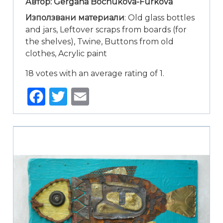
Автор: Gergana Bochukova-Furkova
Използвани материали
: Old glass bottles
and jars, Leftover scraps from boards (for
the shelves), Twine, Buttons from old
clothes, Acrylic paint
18 votes with an average rating of 1.
Facebook
Twitter
Email