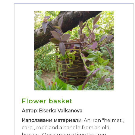
Flower basket
Автор: Biserka Valkanova
Използвани материали
: An iron "helmet",
cord , rope and a handle from an old
bucket...Once upon a time this iron