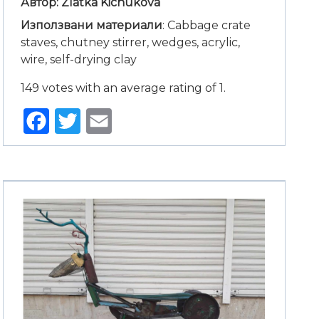
Автор: Zlatka Kichukova
Използвани материали
: Cabbage crate
staves, chutney stirrer, wedges, acrylic,
wire, self-drying clay
149 votes with an average rating of 1.
Facebook
Twitter
Email