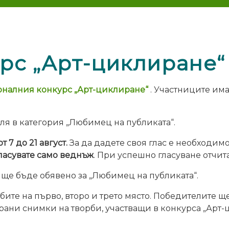
урс „Арт-циклиране“
налния конкурс „Арт-циклиране“
. Участниците има
ля в категория „Любимец на публиката“.
 7 до 21 август.
За да дадете своя глас е необходимо
ласувате само веднъж
. При успешно гласуване отчита
ще бъде обявено за „Любимец на публиката“.
ите на първо, второ и трето място. Победителите 
ани снимки на творби, участващи в конкурса „Арт-ци