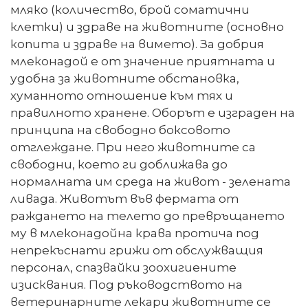
мляко (количество, брой соматични
клетки) и здраве на животните (основно
копита и здраве на вимето). За добрия
млеконадой е от значение приятната и
удобна за животните обстановка,
хуманното отношение към тях и
правилното хранене. Оборът е изграден на
принципа на свободно боксовото
отглеждане. При него животните са
свободни, което ги доближава до
нормалната им среда на живот - зелената
ливада. Животът във фермата от
раждането на телето до превръщането
му в млеконадойна крава протича под
непрекъснати грижи от обслужващия
персонал, спазвайки зоохигиените
изисквания. Под ръководството на
ветеринарните лекари животните се