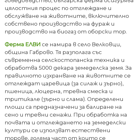
говедовъдство, българска ферма осигурява
цялостния процес по отглеждане и
обслужване на животните, включително
собствено производство на фураж и
производство на биогаз от оборски тор.
Ферма ЕЛВИ
се намира в село Велковци,
община Габрово. Тя разполага със
съвременна селскостопанска техника и
обработва 5000 декара земеделска земя. За
правилното изхранване на животните се
отглеждат царевица (за силаж и зърно),
пшеница, люцерна, тревна смеска и
тритикале (зърно и слама). Определени
площи са предназначени за балиране на
сено и тревни сенажи. При обработка на
почвата и отглеждането на земеделски
култури се използват естествени
торове, голяма част от които се