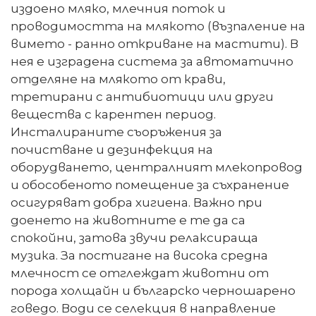
издоено мляко, млечния поток и
проводимостта на млякото (възпаление на
вимето - ранно откриване на мастити). В
нея е изградена система за автоматично
отделяне на млякото от крави,
третирани с антибиотици или други
вещества с карентен период.
Инсталираните съоръжения за
почистване и дезинфекция на
оборудването, централният млекопровод
и обособеното помещение за съхранение
осигуряват добра хигиена. Важно при
доенето на животните е те да са
спокойни, затова звучи релаксираща
музика. За постигане на висока средна
млечност се отглеждат животни от
порода холщайн и българско черношарено
говедо. Води се селекция в направление