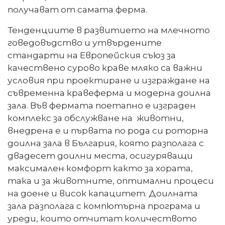
получават от самата ферма.
Тенденциите в развитието на млечното
говедовъдство и утвърдените
стандарти на Европейския съюз за
качествено сурово краве мляко са важни
условия при проектиране и изграждане на
съвременна кравеферма и модерна доилна
зала. Във фермата поетапно е изграден
комплекс за обслужване на
животни,
внедрена е и първата по рода си роторна
доилна зала в България, която разполага с
двадесет доилни места, осигуряващи
максимален комфорт както за хората,
така и за животните, оптимални процеси
на доене и висок капацитет. Доилната
зала разполага с компютърна програма и
уреди, които отчитат количеството