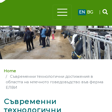
EN
BG
|
Home
Съвременни технологични достижения в
областта на млечното говедовъдство във ферма
ЕЛВИ
Съвременни
технологични