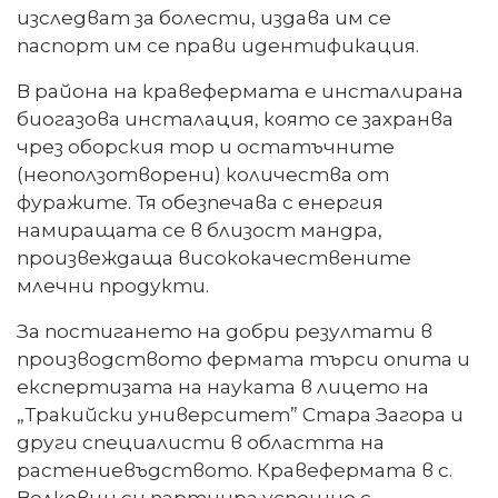
изследват за болести, издава им се
паспорт им се прави идентификация.
В района на кравефермата е инсталирана
биогазова инсталация, която се захранва
чрез оборския тор и остатъчните
(неоползотворени) количества от
фуражите. Тя обезпечава с енергия
намиращата се в близост мандра,
произвеждаща висококачествените
млечни продукти.
За постигането на добри резултати в
производството фермата търси опита и
експертизата на науката в лицето на
„Тракийски университет” Стара Загора и
други специалисти в областта на
растениевъдството.
Кравефермата в с.
Велковци си партнира успешно с