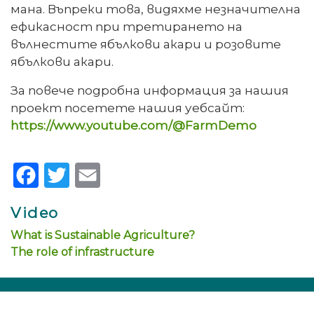
мана. Въпреки това, видяхме незначителна
ефикасност при третирането на
вълнестите ябълкови акари и розовите
ябълкови акари.
За повече подробна информация за нашия
проект посетете нашия уебсайт:
https://www.youtube.com/@FarmDemo
Facebook
Twitter
Email
Video
What is Sustainable Agriculture?
The role of infrastructure