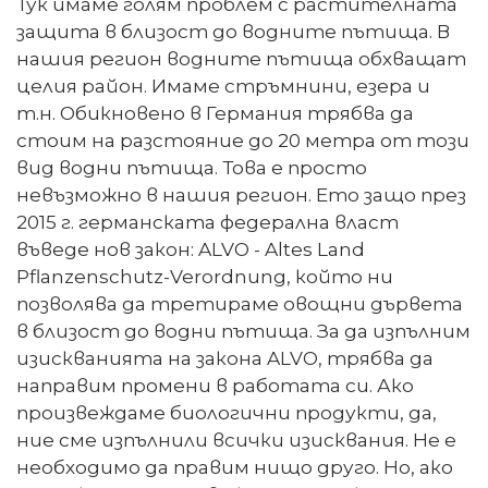
Тук имаме голям проблем с растителната
защита в близост до водните пътища. В
нашия регион водните пътища обхващат
целия район. Имаме стръмнини, езера и
т.н. Обикновено в Германия трябва да
стоим на разстояние до 20 метра от този
вид водни пътища. Това е просто
невъзможно в нашия регион. Ето защо през
2015 г. германската федерална власт
въведе нов закон: ALVO - Altes Land
Pflanzenschutz-Verordnung, който ни
позволява да третираме овощни дървета
в близост до водни пътища. За да изпълним
изискванията на закона ALVO, трябва да
направим промени в работата си. Ако
произвеждаме биологични продукти, да,
ние сме изпълнили всички изисквания. Не е
необходимо да правим нищо друго. Но, ако