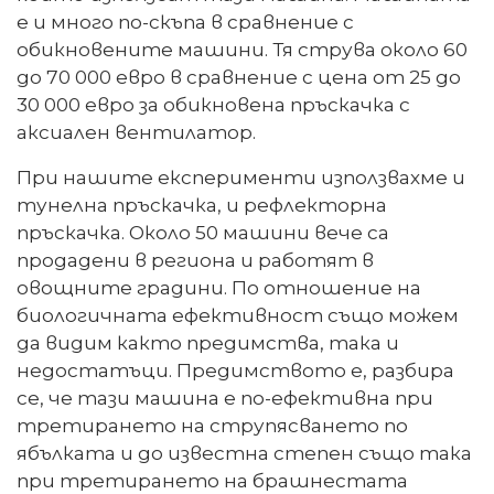
е и много по-скъпа в сравнение с
обикновените машини. Тя струва около 60
до 70 000 евро в сравнение с цена от 25 до
30 000 евро за обикновена пръскачка с
аксиален вентилатор.
При нашите експерименти използвахме и
тунелна пръскачка, и рефлекторна
пръскачка. Около 50 машини вече са
продадени в региона и работят в
овощните градини. По отношение на
биологичната ефективност също можем
да видим както предимства, така и
недостатъци. Предимството е, разбира
се, че тази машина е по-ефективна при
третирането на струпясването по
ябълката и до известна степен също така
при третирането на брашнестата