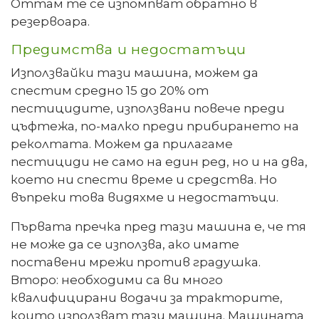
Оттам те се изпомпват обратно в
резервоара.
Предимства и недостатъци
Използвайки тази машина, можем да
спестим средно 15 до 20% от
пестицидите, използвани повече преди
цъфтежа, по-малко преди прибирането на
реколтата. Можем да прилагаме
пестициди не само на един ред, но и на два,
което ни спести време и средства. Но
въпреки това видяхме и недостатъци.
Първата пречка пред тази машина е, че тя
не може да се използва, ако имате
поставени мрежи против градушка.
Второ: необходими са ви много
квалифицирани водачи за тракторите,
които използват тази машина. Машината