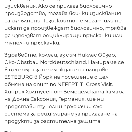
изисквания. Ако се прилага биологично
производство, тогава всички изисквания
са изпълнени. Тези, които не могат или не
искат да произвеждат биологично, трябва
да използват рециклиращи пръскачки или
тунелни пръскачки.
Здравейте, колеги, аз съм Никлас Ойзер,
Öko-Obstbau Norddeutschland. Намираме се
в центъра за отглеждане на плодове
ESTEBURG в Йорк на посещение с цел
обмяна на опит по NEFERTITI Cross Visit.
Хинрих Холтусен от Земеделската камара
на Долна Саксония, Германия, ще ни
представи тунелни пръскачки със
система за рециклиране за прилагане на
продукти за растителна защита.