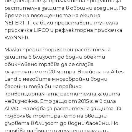
рециклиране за прилагане на продукти за
растителна защита в овощни градини. По
време на посещението на екип на
NEFERTITI са били представени тунелна
пръскачка LIPCO и рефлекторна пръскачка
WANNER.
Малко предистория: при растителна
защита в близост до водни обекти
обикновено трябва да се спазва
разстояние от 20 метра. В района на Altes
Land с неговите многобройни водни
басейни това би направило
конвенционалната растителна защита
невъзможна. Ето защо от 2015 г. е в сила
ALVO - Наредба за растителна защита. Тя
позволява третирането на овощни
дървета в близост до водни басейни. Но
трябва да бъдат изпълнени различни