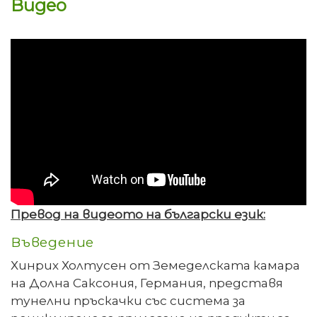
Видео
Превод на видеото на български език:
Въведение
Хинрих Холтусен от Земеделската камара
на Долна Саксония, Германия, представя
тунелни пръскачки със система за