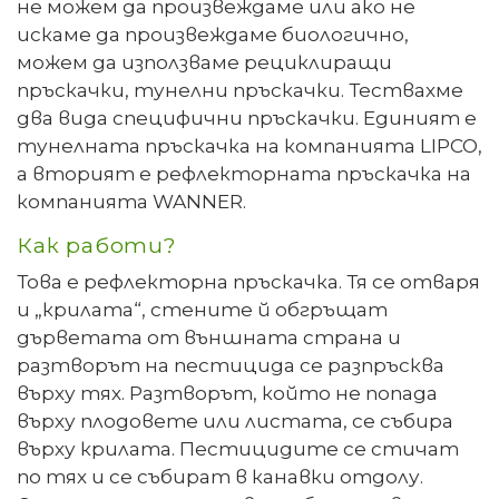
не можем да произвеждаме или ако не
искаме да произвеждаме биологично,
можем да използваме рециклиращи
пръскачки, тунелни пръскачки. Тествахме
два вида специфични пръскачки. Единият е
тунелната пръскачка на компанията LIPCO,
а вторият е рефлекторната пръскачка на
компанията WANNER.
Как работи?
Това е рефлекторна пръскачка. Тя се отваря
и „крилата“, стените й обгръщат
дърветата от външната страна и
разтворът на пестицида се разпръсква
върху тях. Разтворът, който не попада
върху плодовете или листата, се събира
върху крилата. Пестицидите се стичат
по тях и се събират в канавки отдолу.