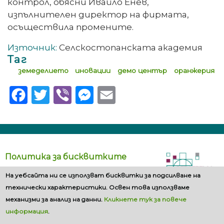
контрол, обясни Ивайло Енев,
изпълнителен директор на фирмата,
осъществила промените.
Източник:
Селскостопанската академия
Таг
земеделието
иновации
демо център
оранжерия
Facebook
Twitter
Viber
Messenger
Email
Политика за бисквитките
На уебсайта ни се използват бисквитки за подсилване на
технически характеристики. Освен това използваме
механизми за анализ на данни.
Кликнете тук за повече
информация
.