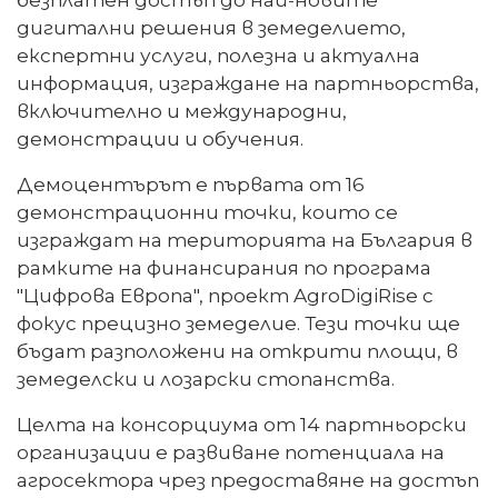
дигитални решения в земеделието,
експертни услуги, полезна и актуална
информация, изграждане на партньорства,
включително и международни,
демонстрации и обучения.
Демоцентърът е първата от 16
демонстрационни точки, които се
изграждат на територията на България в
рамките на финансирания по програма
"Цифрова Европа", проект AgroDigiRisе с
фокус прецизно земеделие. Тези точки ще
бъдат разположени на открити площи, в
земеделски и лозарски стопанства.
Целта на консорциума от 14 партньорски
организации е развиване потенциала на
агросектора чрез предоставяне на достъп