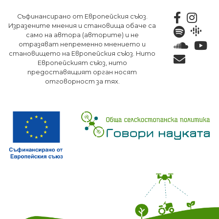
Премини
Съфинансирано от Европейския съюз.
към
Изразените мнения и становища обаче са
основното
само на автора (авторите) и не
съдържание
отразяват непременно мнението и
становището на Европейския съюз. Нито
Европейският съюз, нито
предоставящият орган носят
отговорност за тях.