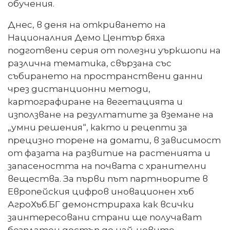
обучения.
Днес, в деня на откриването на
Националния Демо Център бяха
подготвени серия от полезни уъркшопи на
различна тематика, свързана със
събирането на пространствени данни
чрез дистанционни методи,
картографиране на вегетацията и
използване на резултатите за вземане на
„умни решения“, както и рецепти за
прецизно торене на домати, в зависимост
от фазата на развитие на растенията и
запасеността на почвата с хранителни
вещества. За първи път партньорите в
Европейския цифров иновационен хъб
АгроХъб.БГ демонстрираха как всички
заинтересовани страни ще получават
безплатен достъп до най-новите