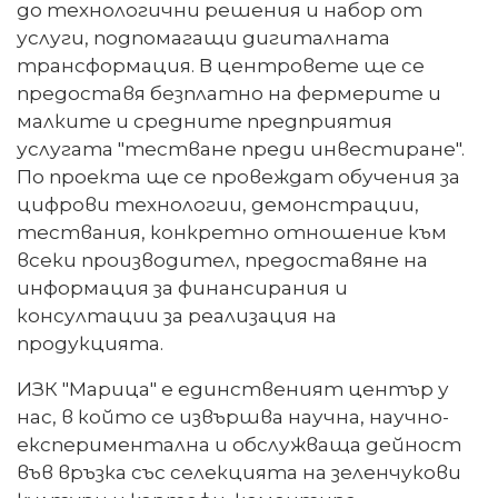
до технологични решения и набор от
услуги, подпомагащи дигиталната
трансформация. В центровете ще се
предоставя безплатно на фермерите и
малките и средните предприятия
услугата "тестване преди инвестиране".
По проекта ще се провеждат обучения за
цифрови технологии, демонстрации,
тествания, конкретно отношение към
всеки производител, предоставяне на
информация за финансирания и
консултации за реализация на
продукцията.
ИЗК "Марица" е единственият център у
нас, в който се извършва научна, научно-
експериментална и обслужваща дейност
във връзка със селекцията на зеленчукови