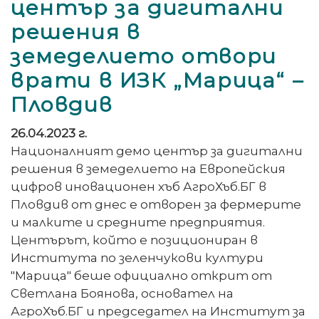
център за дигитални
решения в
земеделието отвори
врати в ИЗК „Марица“ –
Пловдив
26.04.2023 г.
Националният демо център за дигитални
решения в земеделието на Европейския
цифров иновационен хъб АгроХъб.БГ в
Пловдив от днес е отворен за фермерите
и малките и средните предприятия.
Центърът, който е позициониран в
Института по зеленчукови култури
"Марица" беше официално открит от
Светлана Боянова, основател на
АгроХъб.БГ и председател на Институт за