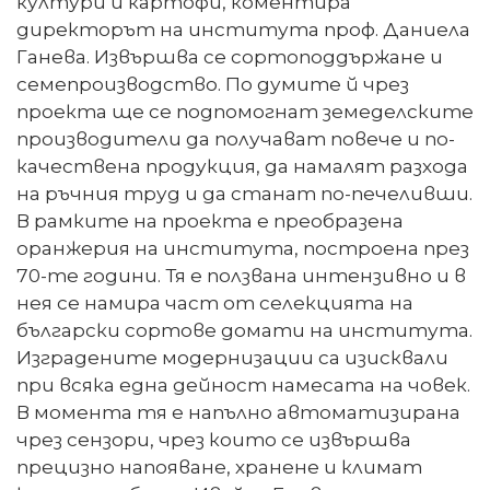
култури и картофи, коментира
директорът на института проф. Даниела
Ганева. Извършва се сортоподдържане и
семепроизводство. По думите й чрез
проекта ще се подпомогнат земеделските
производители да получават повече и по-
качествена продукция, да намалят разхода
на ръчния труд и да станат по-печеливши.
В рамките на проекта е преобразена
оранжерия на института, построена през
70-те години. Тя е ползвана интензивно и в
нея се намира част от селекцията на
български сортове домати на института.
Изградените модернизации са изисквали
при всяка една дейност намесата на човек.
В момента тя е напълно автоматизирана
чрез сензори, чрез които се извършва
прецизно напояване, хранене и климат