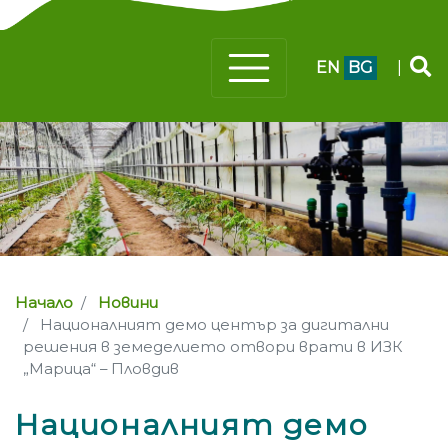
EN
BG
|
Начало
Новини
Националният демо център за дигитални
решения в земеделието отвори врати в ИЗК
„Марица“ – Пловдив
Националният демо