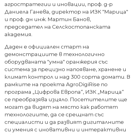
агростратегии и иновации, проф. д-р
Даниела Ганева, директор на ИЗК "Марица"
и проф. дн инж. Мартин Банов,
председател на Селскостопанската
академия.
Даден е официален старт на
демонстрациите в технологично
оборудваната "умна" оранжерия със
система за прецизно напояване, хранене и
климат контрол и над 300 сорта домати. В
рамките на проекта AgroDigiRise по
програма „Цифрова Европа“, ИЗК „Марица“
се преобразява изцяло. Посетителите ще
могат да видят на място как работят
технологиите, да се срещнат със
специалисти и да развият дигиталните
си умения с иновативни и интерактивни