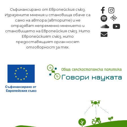
Премини
Съфинансирано от Европейския съюз.
към
Изразените мнения и становища обаче са
основното
само на автора (авторите) и не
съдържание
отразяват непременно мнението и
становището на Европейския съюз. Нито
Европейският съюз, нито
предоставящият орган носят
отговорност за тях.