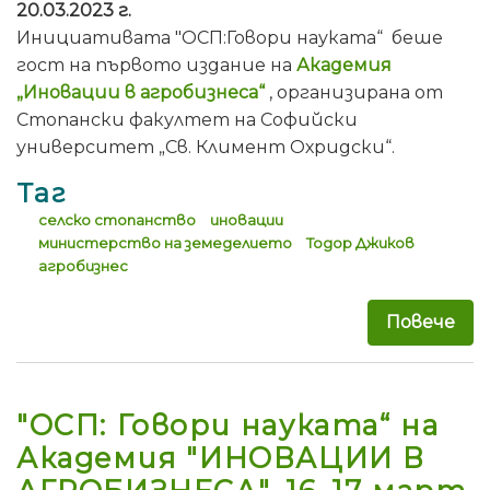
20.03.2023 г.
Инициативата "ОСП:Говори науката“ беше
гост на първото издание на
Академия
„Иновации в агробизнеса“
, организирана от
Стопански факултет на Софийски
университет „Св. Климент Охридски“.
Таг
селско стопанство
иновации
министерство на земеделието
Тодор Джиков
агробизнес
Повече
за 
"ОСП: Говори науката“ на
Академия "ИНОВАЦИИ В