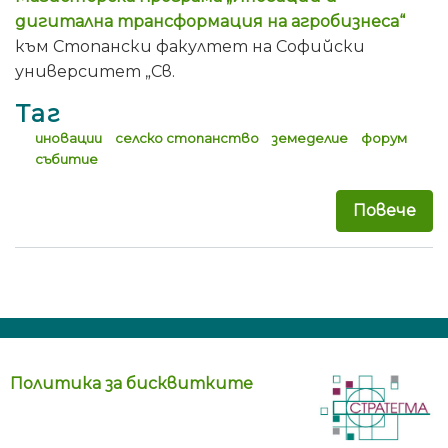
дигитална трансформация на агробизнеса“
към Стопански факултет на Софийски
университет „Св.
Таг
иновации
селско стопанство
земеделие
форум
събитие
Повече
за 
Политика за бисквитките