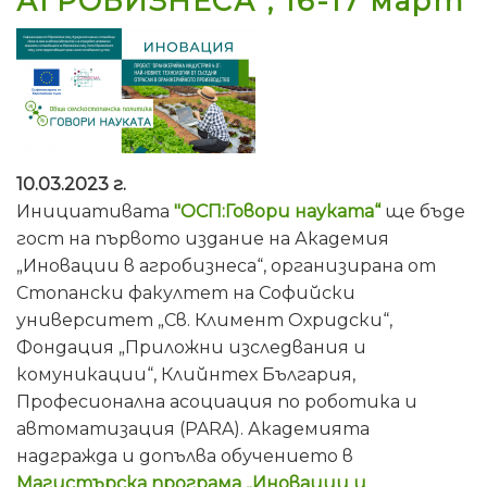
АГРОБИЗНЕСА", 16-17 март
10.03.2023 г.
Инициативата
"ОСП:Говори науката“
ще бъде
гост на първото издание на Академия
„Иновации в агробизнеса“, организирана от
Стопански факултет на Софийски
университет „Св. Климент Охридски“,
Фондация „Приложни изследвания и
комуникации“, Клийнтех България,
Професионална асоциация по роботика и
автоматизация (PARA). Академията
надгражда и допълва обучението в
Магистърска програма „Иновации и