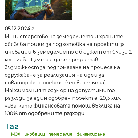
05.12.2024 г.
Министерство на земеделието и храните
обявява прием за подготовка на проекти за
иновации в земеделието с бюджет от близо 2
млн. лева. Целта е да се предостави
възможност за подпомагане на процеса на
сдружаване за реализация на идеи за
новаторски проекти (първа стъпка).
Максималният размер на допустимите
разходи за един одобрен проект е 29,3 хил.
лева, като
финансовата помощ възлиза на
100% от одобрените разходи
.
Таг
МЗХ
иновации
земеделие
финансиране