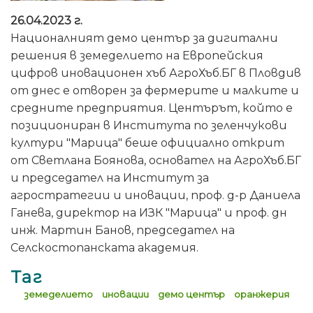
26.04.2023 г.
Националният демо център за дигитални
решения в земеделието на Европейския
цифров иновационен хъб АгроХъб.БГ в Пловдив
от днес е отворен за фермерите и малките и
средните предприятия. Центърът, който е
позициониран в Института по зеленчукови
култури "Марица" беше официално открит
от Светлана Боянова, основател на АгроХъб.БГ
и председател на Институт за
агростратегии и иновации, проф. д-р Даниела
Ганева, директор на ИЗК "Марица" и проф. дн
инж. Мартин Банов, председател на
Селскостопанската академия.
Таг
земеделието
иновации
демо център
оранжерия