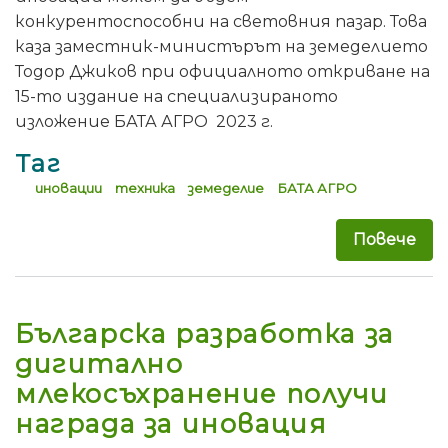
конкурентоспособни на световния пазар. Това
каза заместник-министърът на земеделието
Тодор Джиков при официалното откриване на
15-то издание на специализираното
изложение БАТА АГРО 2023 г.
Таг
иновации
техника
земеделие
БАТА АГРО
Повече
за 
Българска разработка за
дигитално
млекосъхранение получи
награда за иновация