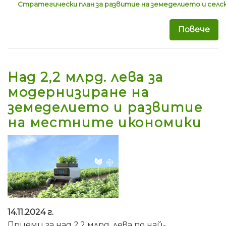
Стратегически план за развитие на земеделието и селс
Повече
за 
Над 2,2 млрд. лева за
модернизиране на
земеделието и развитие
на местните икономики
14.11.2024 г.
Приеми за над 2,2 млрд. лева по най-