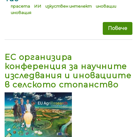
прасета
ИИ
изкуствен интелект
иновации
иновация
Повече
за 
ЕС организира
конференция за научните
изследвания и иновациите
в селското стопанство