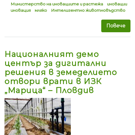
Министерство на иновациите и растежа
иновации
иновация
мляко
Интелигентно животновъдство
Повече
за 
Националният демо
център за дигитални
решения в земеделието
отвори врати в ИЗК
„Марица“ – Пловдив