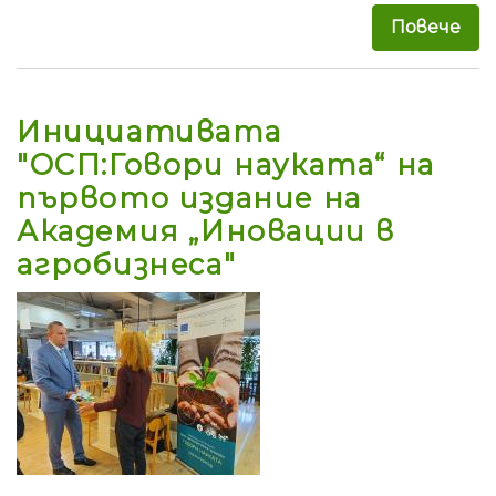
Повече
за 
Инициативата
"ОСП:Говори науката“ на
първото издание на
Академия „Иновации в
агробизнеса"