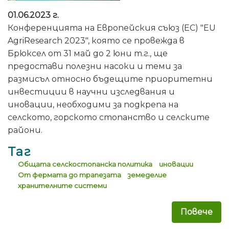
01.06.2023 г.
Конференцията на Европейския съюз (ЕС) "EU
AgriResearch 2023", която се провежда в
Брюксел от 31 май до 2 юни т.г., ще
предостави полезни насоки и теми за
размисъл относно бъдещите приоритетни
инвестиции в научни изследвания и
иновации, необходими за подкрепа на
селското, горското стопанство и селските
райони.
Таг
Общата селскостопанска политика
иновации
От фермата до трапезата
земеделие
хранителните системи
Повече
за 