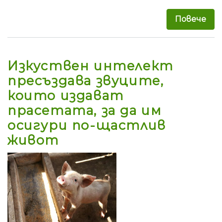
Повече
за 
Изкуствен интелект
пресъздава звуците,
които издават
прасетата, за да им
осигури по-щастлив
живот