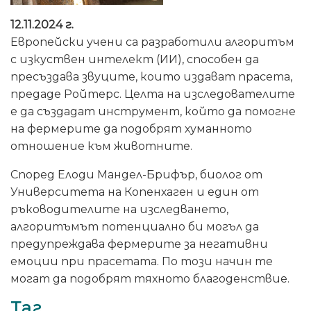
12.11.2024 г.
Европейски учени са разработили алгоритъм
с изкуствен интелект (ИИ), способен да
пресъздава звуците, които издават прасета,
предаде Ройтерс. Целта на изследователите
е да създадат инструмент, който да помогне
на фермерите да подобрят хуманното
отношение към животните.
Според Елоди Мандел-Брифър, биолог от
Университета на Копенхаген и един от
ръководителите на изследването,
алгоритъмът потенциално би могъл да
предупреждава фермерите за негативни
емоции при прасетата. По този начин те
могат да подобрят тяхното благоденствие.
Таг