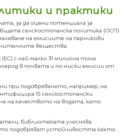
олитики и практики
та, за да оцени потенциала за
Общата селскостопанска политика (ОСП)
амаляване на емисиите на парникови
хранителните вещества.
(ЕС) с най-малко 31 милиона тона
глерод в почвата и по-ниски емисии от
и при подобряването, например, на
ентифицира 15 селскостопански
не на качеството на водата, като
затели, библиотеката улеснява
оито подобряват устойчивостта както