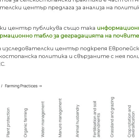
елски център предлага за анализа на полити
ки център публикува също така
информационн
рмационно табло за деградацията на почвите
 изследователски център подкрепя Европейск
остопанска политика и свързаните с нея поли
С.