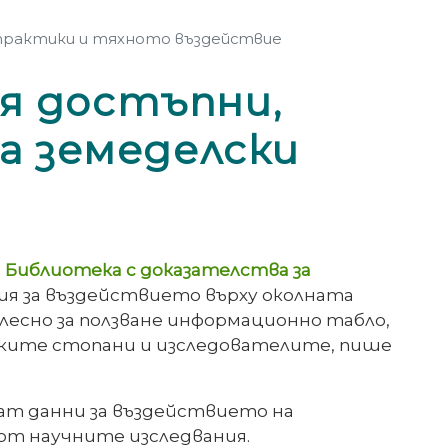
 практики и тяхното въздействие
я достъпни,
а земеделски
я
Библиотека с доказателства за
ия за въздействието върху околната
лесно за ползване информационно табло,
ските стопани и изследователите, пише
ат данни за въздействието на
от научните изследвания.