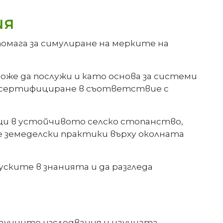
ия
омага за симулиране на мерките на
оже да послужи и като основа за системи
а сертифициране в съответствие с
щи в устойчивото селско стопанство,
е земеделски практики върху околната
ските в знанията и да разгледа
научните изследвания и научната