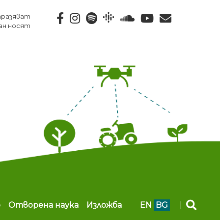
тразяват
ан носят
b
Отворена наука
Изложба
EN
BG
|