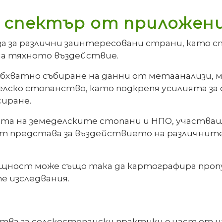
 спектър от приложен
а за различни заинтересовани страни, като сп
на тяхното въздействие.
обхватно събиране на данни от метаанализи, м
селско стопанство, като подкрепя усилията з
сиране.
та на земеделските стопани и НПО, участва
чат представа за въздействието на различнит
щност може също така да картографира пропу
е изследвания.
тва за селскостопански практики е част от 