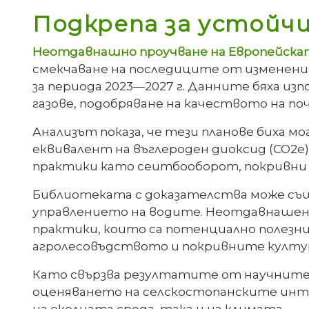
Подкрепа за устойч
Неотдавнашно проучване на Европейска
смекчаване на последиците от изменени
за периода 2023—2027 г. Данните бяха из
газове, подобряване на качеството на 
Анализът показа, че тези планове биха м
еквивалент на въглероден диоксид (CO2e)
практики като сеитбооборот, покривни 
Библиотеката с доказателства може същ
управлението на водите. Неотдавнашен а
практики, които са потенциално полезни
агролесовъдството и покривните култу
Като свързва резултатите от научните 
оценяването на селскостопанските инт
на околната среда, така и на климата.