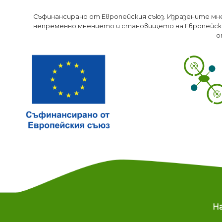
Съфинансирано от Европейския съюз. Изразените мн
непременно мнението и становището на Европейски
о
M
Н