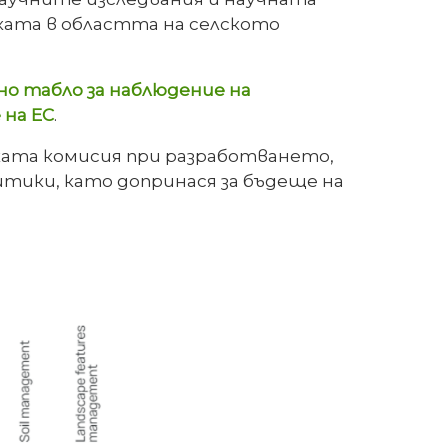
ката в областта на селското
о табло за наблюдение на
 на ЕС
.
ата комисия при разработването,
тики, като допринася за бъдеще на