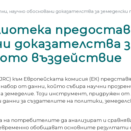
и, научно обосновани доказателства за земеделски
лиотека предостав
ни доказателства з
ното въздействие
RC) към Европейската комисия (ЕК) представ
набор от данни, който събира научни прозрен
а земеделие. Този инструмент, придружен от 
и данни за създателите на политики, земедел
а на потребителите да анализират и сравняв
евременно обобщават основните резултати 