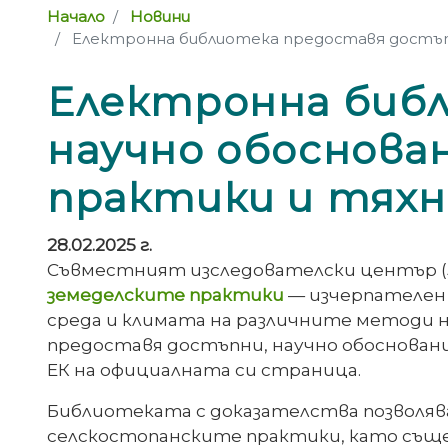
Начало
Новини
Електронна библиотека предоставя достъпн
Електронна биб
научно обоснова
практики и тях
28.02.2025 г.
Съвместният изследователски център (J
земеделските практики
— изчерпателен 
среда и климата на различните методи н
предоставя достъпни, научно обоснован
ЕК на официалната си страница.
Библиотеката с доказателства позволяв
селскостопанските практики, като същ