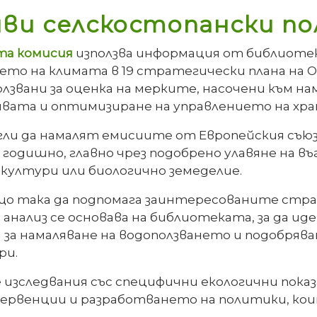
иви селскостопански п
та комисия
използва информация от библиотека
ето на климата в 19 стратегически плана на 
ползвани за оценка на мерките, насочени към н
почвата и оптимизиране на управлението на 
огли да намалят емисиите от Европейския съюз 
 годишно, главно чрез подобрено улавяне на въ
култури или биологично земеделие.
о така да подпомага заинтересованите стран
нализ се основава на библиотеката, за да ид
 за намаляване на водоползването и подобрява
ри.
изследвания със специфични екологични пока
ервенции и разработването на политики, к