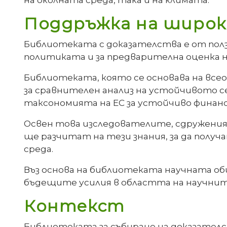
Поддръжка на широк
Библиотеката с доказателства е от полз
политиката и за предварителна оценка 
Библиотеката, която се основава на все
за сравнителен анализ на устойчивото 
таксономията на ЕС за устойчиво финан
Освен това изследователите, сдружения
ще разчитат на тези знания, за да полу
среда.
Въз основа на библиотеката научната об
бъдещите усилия в областта на научнит
Контекст
Библиотеката за събиране на доказателс