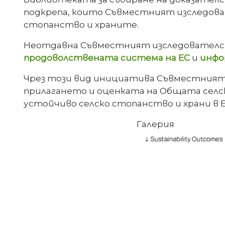
подкрепа, които Съвместният изследоват
стопанство и храните.
Неотдавна Съвместният изследователс
продоволствената система на ЕС
и
инфо
Чрез този вид инициатива Съвместният
прилагането и оценката на Общата селск
устойчиво селско стопанство и храни в Е
Галерия