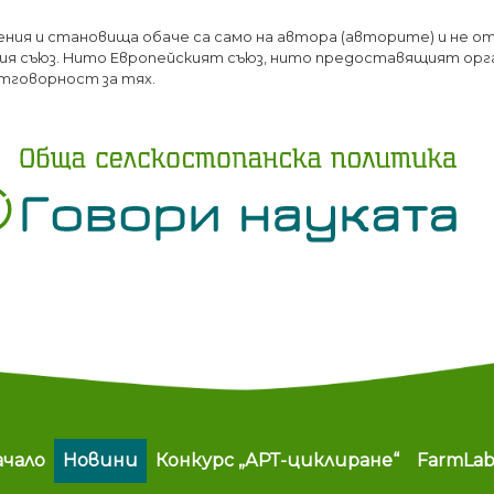
Премини
ения и становища обаче са само на автора (авторите) и не о
към
я съюз. Нито Европейският съюз, нито предоставящият орг
основното
тговорност за тях.
съдържание
ain navigation
ачало
Новини
Конкурс „АРТ-циклиране“
FarmLa