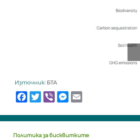
Previous
Източник:
БТА
Facebook
Twitter
Viber
Messenger
Email
Политика за бисквитките