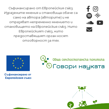
Премини
Съфинансирано от Европейския съюз.
към
Изразените мнения и становища обаче са
основното
само на автора (авторите) и не
съдържание
отразяват непременно мнението и
становището на Европейския съюз. Нито
Европейският съюз, нито
предоставящият орган носят
отговорност за тях.