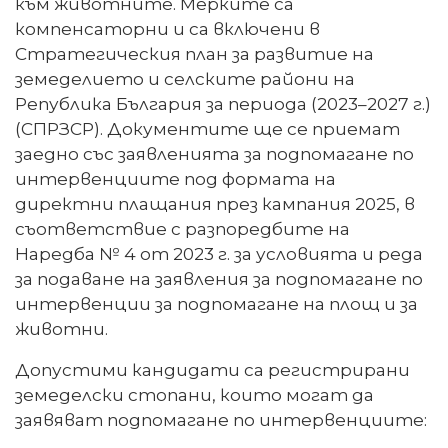
към животните. Мерките са
компенсаторни и са включени в
Стратегическия план за развитие на
земеделието и селските райони на
Република България за периода (2023–2027 г.)
(СПРЗСР). Документите ще се приемат
заедно със заявленията за подпомагане по
интервенциите под формата на
директни плащания през кампания 2025, в
съответствие с разпоредбите на
Наредба № 4 от 2023 г. за условията и реда
за подаване на заявления за подпомагане по
интервенции за подпомагане на площ и за
животни.
Допустими кандидати са регистрирани
земеделски стопани, които могат да
заявяват подпомагане по интервенциите: