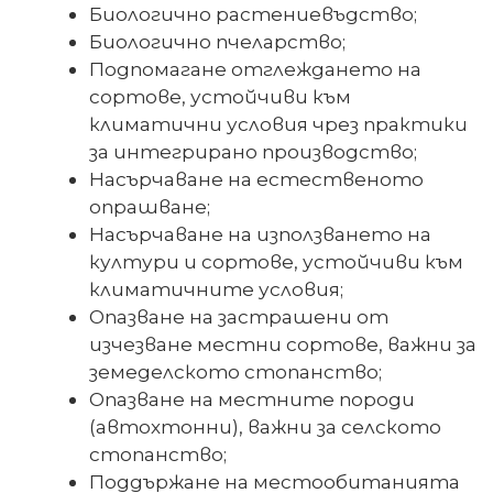
Биологично растениевъдство;
Биологично пчеларство;
Подпомагане отглеждането на
сортове, устойчиви към
климатични условия чрез практики
за интегрирано производство;
Насърчаване на естественото
опрашване;
Насърчаване на използването на
култури и сортове, устойчиви към
климатичните условия;
Опазване на застрашени от
изчезване местни сортове, важни за
земеделското стопанство;
Опазване на местните породи
(автохтонни), важни за селското
стопанство;
Поддържане на местообитанията