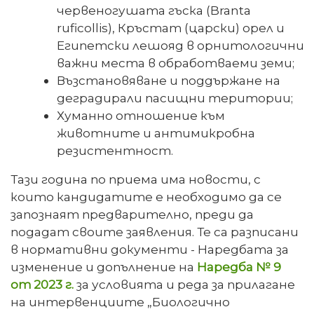
червеногушата гъска (Branta
ruficollis), Кръстат (царски) орел и
Египетски лешояд в орнитологични
важни места в обработваеми земи;
Възстановяване и поддържане на
деградирали пасищни територии;
Хуманно отношение към
животните и антимикробна
резистентност.
Тази година по приема има новости, с
които кандидатите е необходимо да се
запознаят предварително, преди да
подадат своите заявления. Те са разписани
в нормативни документи - Наредбата за
изменение и допълнение на
Наредба № 9
от 2023 г.
за условията и реда за прилагане
на интервенциите „Биологично