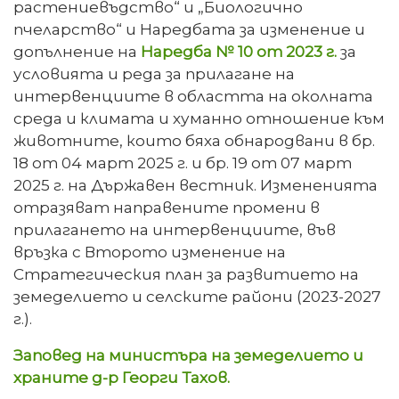
растениевъдство“ и „Биологично
пчеларство“ и Наредбата за изменение и
допълнение на
Наредба № 10 от 2023 г.
за
условията и реда за прилагане на
интервенциите в областта на околната
среда и климата и хуманно отношение към
животните, които бяха обнародвани в бр.
18 от 04 март 2025 г. и бр. 19 от 07 март
2025 г. на Държавен вестник. Измененията
отразяват направените промени в
прилагането на интервенциите, във
връзка с Второто изменение на
Стратегическия план за развитието на
земеделието и селските райони (2023-2027
г.).
Заповед на министъра на земеделието и
храните д-р Георги Тахов.