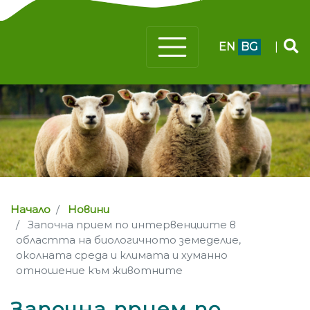
EN
BG
|
Начало
Новини
Започна прием по интервенциите в
областта на биологичното земеделие,
околната среда и климата и хуманно
отношение към животните
Започна прием по