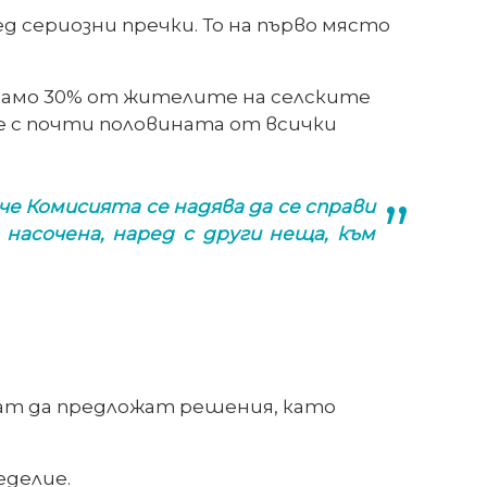
д сериозни пречки. То на първо място
 само 30% от жителите на селските
ие с почти половината от всички
е Комисията се надява да се справи
 насочена, наред с други неща, към
огат да предложат решения, като
еделие.