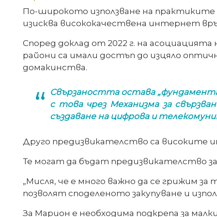
По-широкото използване на практиките за
изисква висококачествена интернет връ
Според доклад от 2022 г. на асоциацият
райони са имали достъп до изцяло оптичн
домакинства.
Свързаността остава „фундаментале
с това чрез Механизма за свързван
създаване на цифрова и телекомун
Друго предизвикателство са високите и
Те могат да бъдат предизвикателство за
„Мисля, че е много важно да се грижим за
позволят споделеното закупуване и изпо
За Марион е необходима подкрепа за малк