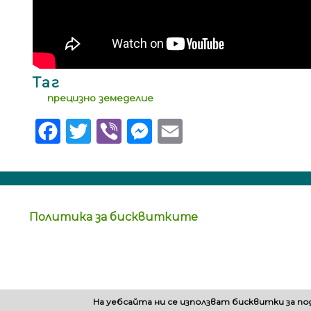
Таг
прецизно земеделие
Facebook
Twitter
Viber
Messenger
Email
Политика за бисквитките
На уебсайта ни се използват бисквитки за п