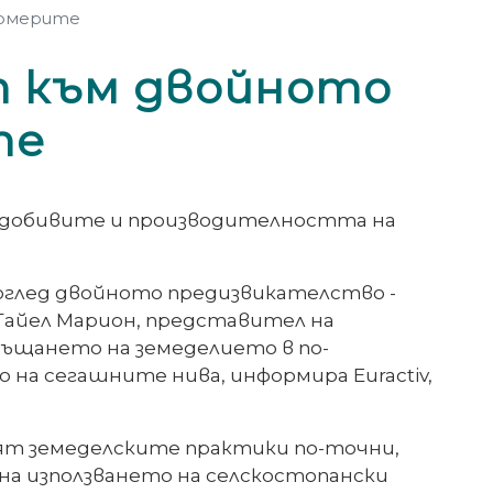
ермерите
т към двойното
те
а добивите и производителността на
оглед двойното предизвикателство -
 Гайел Марион, представител на
ръщането на земеделието в по-
на сегашните нива, информира Euractiv,
вят земеделските практики по-точни,
 на използването на селскостопански