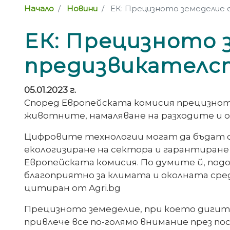
Начало
Новини
ЕК: Прецизното земеделие
ЕК: Прецизното 
предизвикателс
05.01.2023 г.
Според Европейската комисия прецизнот
животните, намаляване на разходите и 
Цифровите технологии могат да бъдат о
екологизиране на сектора и гарантиране
Европейската комисия. По думите й, под
благоприятно за климата и околната сре
цитиран от Agri.bg
Прецизното земеделие, при което дигита
привлече все по-голямо внимание през п