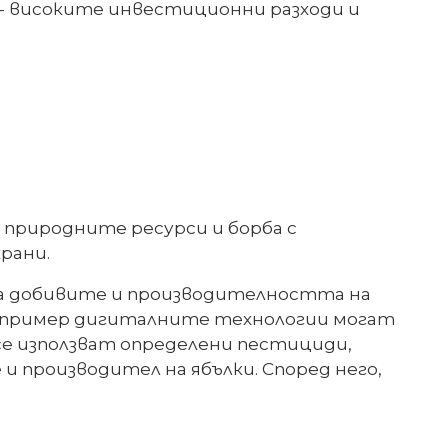
 - високите инвестиционни разходи и
 природните ресурси и борба с
рани.
на добивите и производителността на
Например дигиталните технологии могат
 се използват определени пестициди,
 производител на ябълки. Според него,