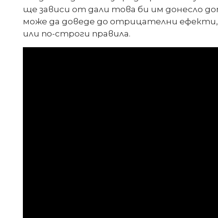
ще зависи от дали това би им донесло д
може да доведе до отрицателни ефекти,
или по-строги правила.