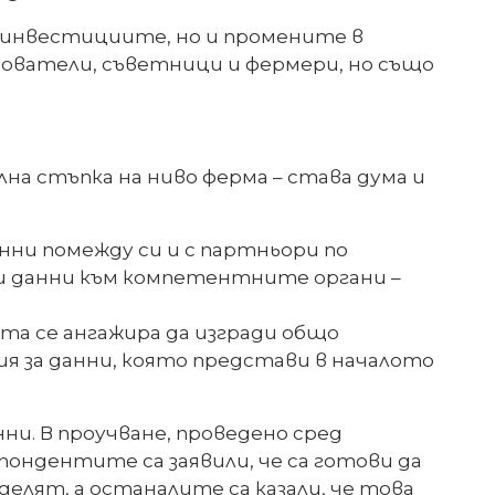
о инвестициите, но и промените в
дователи, съветници и фермери, но също
а стъпка на ниво ферма – става дума и
ни помежду си и с партньори по
 данни към компетентните органи –
ята се ангажира да изгради общо
я за данни, която представи в началото
и. В проучване, проведено сред
ондентите са заявили, че са готови да
делят, а останалите са казали, че това