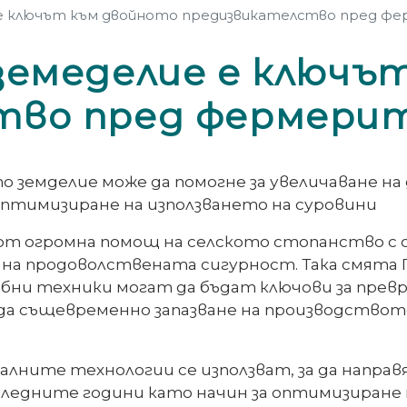
 е ключът към двойното предизвикателство пред ф
земеделие е ключъ
тво пред фермери
о земделие може да помогне за увеличаване н
оптимизиране на използването на суровини
т огромна помощ на селското стопанство с 
 на продоволствената сигурност. Така смята
обни техники могат да бъдат ключови за прев
да същевременно запазване на производството 
лните технологии се използват, за да напра
оследните години като начин за оптимизиране