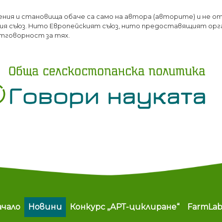
Премини
ения и становища обаче са само на автора (авторите) и не о
към
я съюз. Нито Европейският съюз, нито предоставящият орг
основното
тговорност за тях.
съдържание
ain navigation
ачало
Новини
Конкурс „АРТ-циклиране“
FarmLa