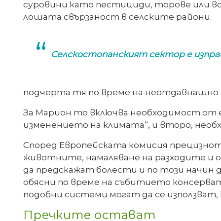
суровини като пестициди, торове или во
лошата свързаност в селските райони.
Селскостопанският сектор е изпра
подчерта тя по време на неотдавнашно съ
За Марион то включва необходимост от е
изменението на климата“, и второ, нео
Според Европейската комисия прецизнот
животните, намаляване на разходите и 
да предскажат болести и по този начин д
обясни по време на събитието консерват
подобни системи могат да се използват, 
Пречките остават