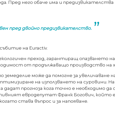
да. Пред него обаче има и предизвикателства
вен пред двойно предизвикателство.
битие на Euractiv.
кологичен преход, гарантиращ опазването на
бходимост от продължаващо производство на х
о земеделие може да помогне за увеличаване 
оптимизиране на използването на суровини. 
а дадат прогноза кога точно е необходимо да
ивният евродепутат Франк Богович, който е и
когато става въпрос и за напояване.