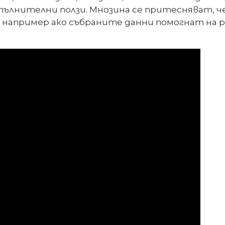
опълнителни ползи. Мнозина се притесняват, 
 например ако събраните данни помогнат на