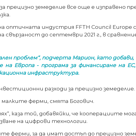
 прецизно земеделие все още е изправено пре
зка.
а на оптичната индустрия FFTH Council Europe
а свързаност до септември 2021 г., в сравнен
н проблем“, подчерта Марион, като добави, ч
е на Европа - програма за финансиране на ЕС,
икационна инфраструктура.
нвестиционни разходи за прецизно земеделие.
 малките ферми, смята Богович.
 тях“, каза той, добавяйки, че кооперациите м
лзване на цифрови технологии.
ите ферми, за да имат достъп до прецизно зем