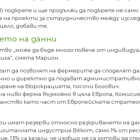
 подкрепя и ще продължи да подкрепя не сам
а на проекти за сътрудничество между изсле
цяло, добави тя.
ето на данни
о „може да бъде много повече от индивидуалн
ига“, смята Марион.
т да позволят на фермерите да споделят дан
но и директно да подават административни
иране на бюрокрацията, посочи Богович.
 на ниво ферма възможно в цяла Европа, Комиси
панство като част от Европейската стратеги
ри имат резерви относно разкриването на данн
гиталната индустрия Bitkom, само 1% от респ
, 13% са казали, че изобщо не са готови да спо