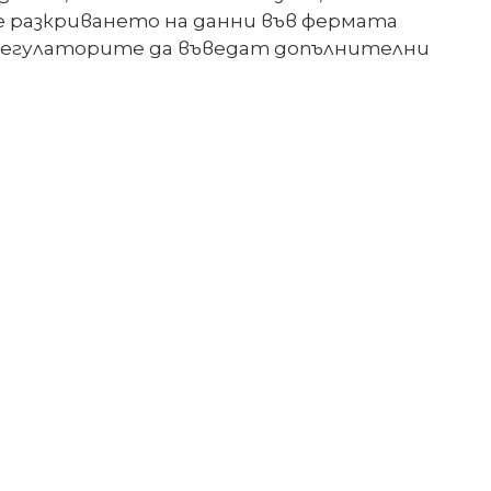
че разкриването на данни във фермата
 регулаторите да въведат допълнителни