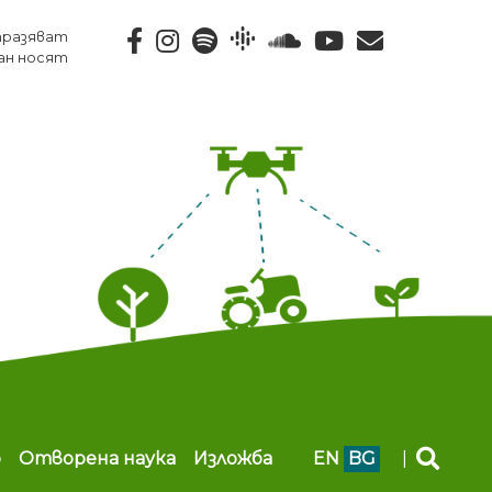
тразяват
ан носят
b
Отворена наука
Изложба
EN
BG
|