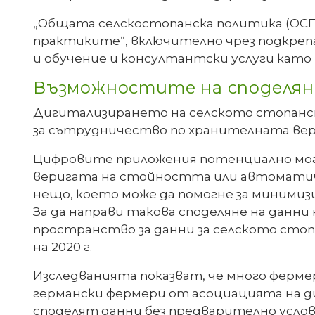
„Общата селскостопанска политика (ОСП)
практиките“, включително чрез подкреп
и обучение и консултантски услуги като 
Възможностите на споделян
Дигитализирането на селското стопанств
за сътрудничество по хранителната вер
Цифровите приложения потенциално мога
веригата на стойността или автоматич
нещо, което може да помогне за минимиз
За да направи такова споделяне на данни
пространство за данни за селското сто
на 2020 г.
Изследванията показват, че много ферме
германски фермери от асоциацията на ди
споделят данни без предварително условие