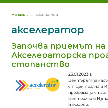
Начало
акселератор
акселератор
Започва приемът на
Акселераторска про
стопанство
23.01.2023 г.
Центърът за насъ
от Централна и И
програма за стар
Централна и Източн
България.