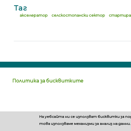
Таг
акселератор
селскостопански сектор
стартира
Политика за бисквитките
На уебсайта ни се използват бисквитки за п
това използваме механизми за анализ на данни