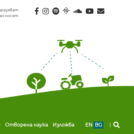
тразяват
ан носят
b
Отворена наука
Изложба
EN
BG
|