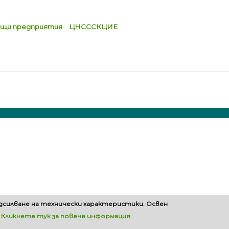
щи предприятия
ЦНСССКЦИЕ
одсилване на технически характеристики. Освен
.
Кликнете тук за повече информация
.