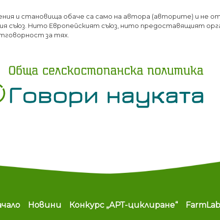
Премини
ения и становища обаче са само на автора (авторите) и не о
към
я съюз. Нито Европейският съюз, нито предоставящият орг
основното
тговорност за тях.
съдържание
ain navigation
ачало
Новини
Конкурс „АРТ-циклиране“
FarmLa