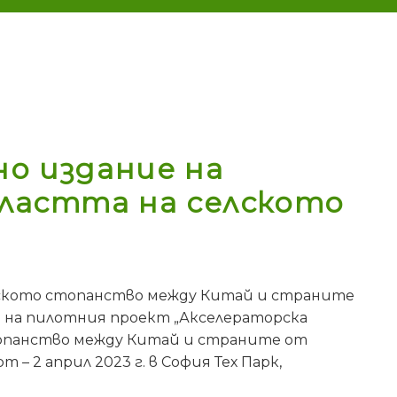
о издание на
бластта на селското
лското стопанство между Китай и страните
а на пилотния проект „Акселераторска
опанство между Китай и страните от
– 2 април 2023 г. в София Тех Парк,