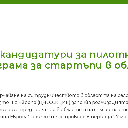
 кандидатури за пилотн
грама за стартъпи в о
рчаване на сътрудничеството в областта на се
зточна Европа (ЦНСССКЦИЕ) започва реализацият
тиращи предприятия в областта на селското ст
а Европа“, който ще се проведе в периода 27 март 