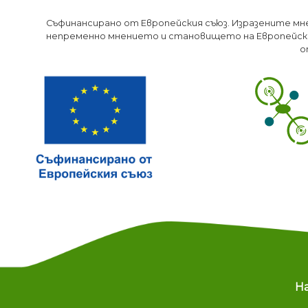
Съфинансирано от Европейския съюз. Изразените мн
непременно мнението и становището на Европейски
о
M
Н