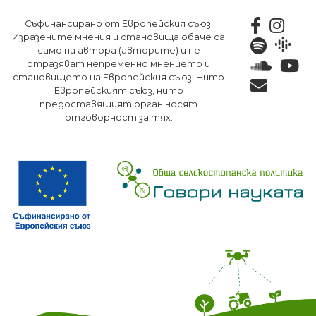
Премини
Съфинансирано от Европейския съюз.
към
Изразените мнения и становища обаче са
основното
само на автора (авторите) и не
съдържание
отразяват непременно мнението и
становището на Европейския съюз. Нито
Европейският съюз, нито
предоставящият орган носят
отговорност за тях.