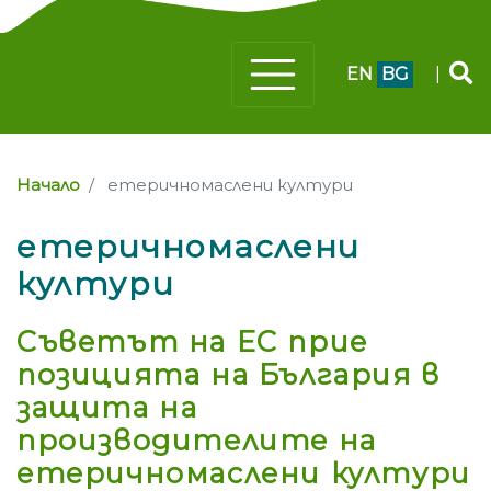
EN
BG
|
Начало
етеричномаслени култури
етеричномаслени
култури
Съветът на ЕС прие
позицията на България в
защита на
производителите на
етеричномаслени култури