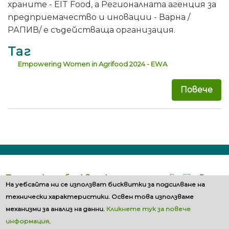
храните - EIT Food, а Регионалната агенция за
предприемачество и иновации - Варна /
РАПИВ/ е съдействаща организация.
Таг
Empowering Women in Agrifood 2024 - EWA
Повече
за 
Политика за бисквитките
На уебсайта ни се използват бисквитки за подсилване на
технически характеристики. Освен това използваме
механизми за анализ на данни.
Кликнете тук за повече
информация
.