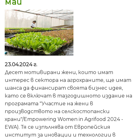
май
23.04.2024 г.
Десет мотивирани жени, които имат
интерес в сектора на агрохраните, ще имат
шанса да финансират своята бизнес идея,
като се включат в тазгодишното издание на
програмата "Участие на жени в
производството на селскостопански
храни"/Empowering Women in Agrifood 2024 -
EWA). Тя се изпълнява от Европейския
институт за иновации и технологии в