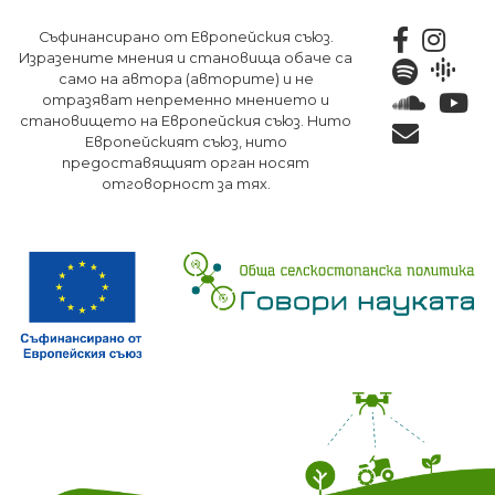
Премини
Съфинансирано от Европейския съюз.
към
Изразените мнения и становища обаче са
основното
само на автора (авторите) и не
съдържание
отразяват непременно мнението и
становището на Европейския съюз. Нито
Европейският съюз, нито
предоставящият орган носят
отговорност за тях.