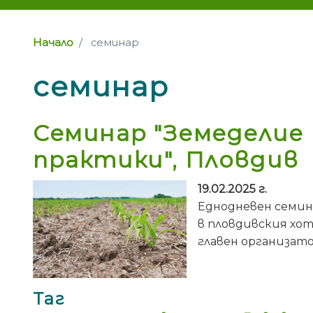
Начало
семинар
семинар
Семинар "Земеделие
практики", Пловдив
19.02.2025 г.
Еднодневен семин
в пловдивския хот
главен организат
Таг