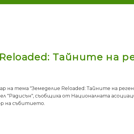
 Reloaded: Тайните на
ар на тема "Земеделие Reloaded: Тайните на рег
ел "Радисън", съобщиха от Националната асоциац
ор на събитието.