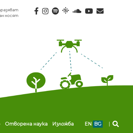
тразяват
ан носят
b
Отворена наука
Изложба
EN
BG
|