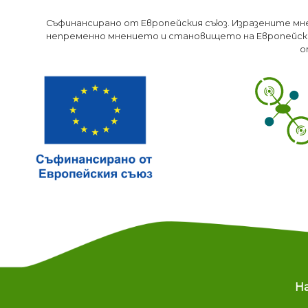
Съфинансирано от Европейския съюз. Изразените мн
непременно мнението и становището на Европейски
о
M
Н