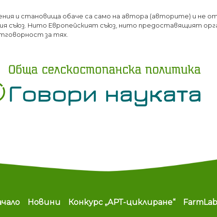
Премини
ения и становища обаче са само на автора (авторите) и не о
към
я съюз. Нито Европейският съюз, нито предоставящият орг
основното
тговорност за тях.
съдържание
ain navigation
ачало
Новини
Конкурс „АРТ-циклиране“
FarmLa