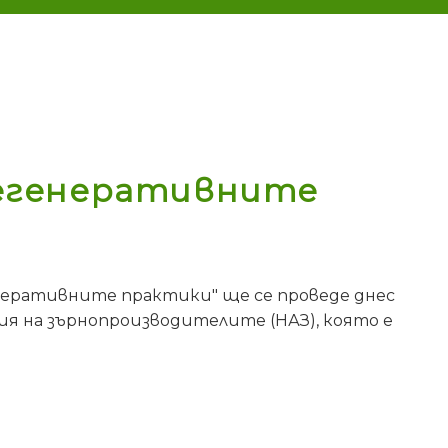
 регенеративните
енеративните практики" ще се проведе днес
ия на зърнопроизводителите (НАЗ), която е