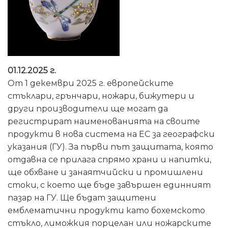
01.12.2025 г.
От 1 декември 2025 г. европейските
стъклари, грънчари, ножари, бижутери и
други производители ще могат да
регистрират наименованията на своите
продукти в нова система на ЕС за географски
указания (ГУ). За първи път защитата, която
отдавна се прилага спрямо храни и напитки,
ще обхване и занаятчийски и промишлени
стоки, с което ще бъде завършен единният
пазар на ГУ. Ще бъдат защитени
емблематични продукти като бохемското
стъкло, лиможкия порцелан или ножарските