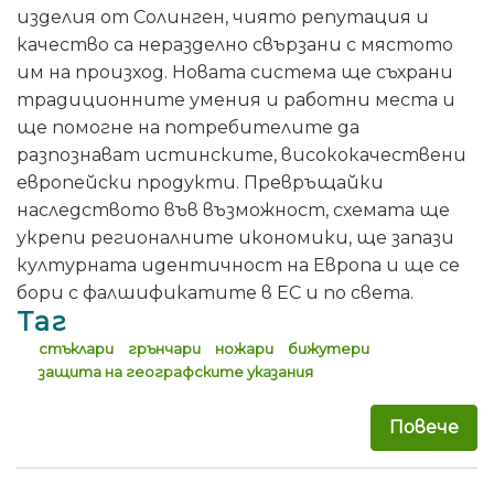
изделия от Солинген, чиято репутация и
качество са неразделно свързани с мястото
им на произход. Новата система ще съхрани
традиционните умения и работни места и
ще помогне на потребителите да
разпознават истинските, висококачествени
европейски продукти. Превръщайки
наследството във възможност, схемата ще
укрепи регионалните икономики, ще запази
културната идентичност на Европа и ще се
бори с фалшификатите в ЕС и по света.
Таг
стъклари
грънчари
ножари
бижутери
защита на географските указания
Повече
за 