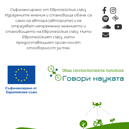
Премини
Съфинансирано от Европейския съюз.
към
Изразените мнения и становища обаче са
основното
само на автора (авторите) и не
съдържание
отразяват непременно мнението и
становището на Европейския съюз. Нито
Европейският съюз, нито
предоставящият орган носят
отговорност за тях.