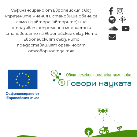
Премини
Съфинансирано от Европейския съюз.
към
Изразените мнения и становища обаче са
основното
само на автора (авторите) и не
съдържание
отразяват непременно мнението и
становището на Европейския съюз. Нито
Европейският съюз, нито
предоставящият орган носят
отговорност за тях.