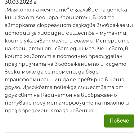
30.03.2023 г.
„Млякото на мечтите“ е заглавие на детска
книжка от Леонора Карингтън, в която
авторката сюрреалист разказва въображаеми
истории за хибридни същества – мутанти,
които ужасяват малки и големи. Историите
на Карингтън описват един магичен свят, в
който животът е постоянно пресъздаван
през призмата на въображението и където
всеки може да се промени, да бъде
трансформиран или да се превърне в нещо
друго. Изложбата повежда съществата от
друг свят на Карингтън на въображаемо
пътуване през метаморфозите на тялото и
през определенията за човешко.
Повече
за 