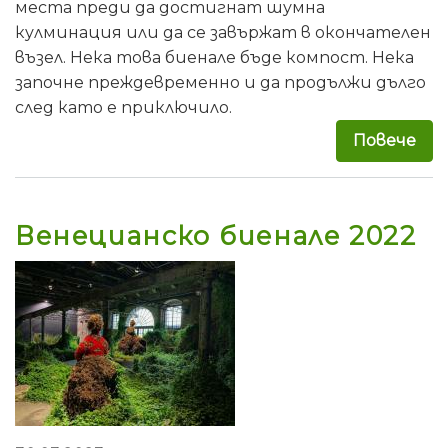
места преди да достигнат шумна
кулминация или да се завържат в окончателен
възел. Нека това биенале бъде компост. Нека
започне преждевременно и да продължи дълго
след като е приключило.
Повече
за 
Венецианско биенале 2022