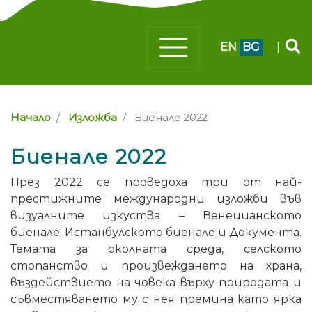
EN
BG
|
Начало
Изложба
Биенале 2022
Биенале 2022
През 2022 се проведоха три от най-
престижните международни изложби във
визуалните изкуства – Венецианското
биенале. Истанбулското биенале и Документа.
Темата за околната среда, селското
стопанство и произвеждането на храна,
въздействието на човека върху природата и
съвместяването му с нея премина като ярка