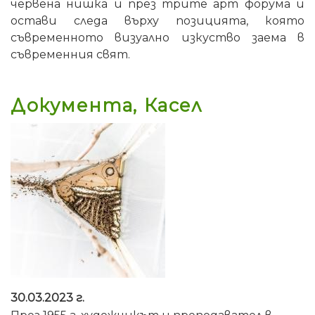
червена нишка и през трите арт форума и
остави следа върху позицията, която
съвременното визуално изкуство заема в
съвременния свят.
Документа, Касел
30.03.2023 г.