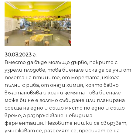
30.03.2023 г.
Вместо да бъде могъщо дърво, покрито с
узрели плодове, това биенале иска да се учи от
полета на птиците, от моретата, някога
пълни с риба, от онази химия, която бавно
възстановява и храни земята. Това биенале
може би не е голямо събиране или планирана
среща на едно и също място по едно и също
време, а разпръскване, невидима
ферментация. Неговите нишки се свързват,
умножават се, разделят се, пресичат се на