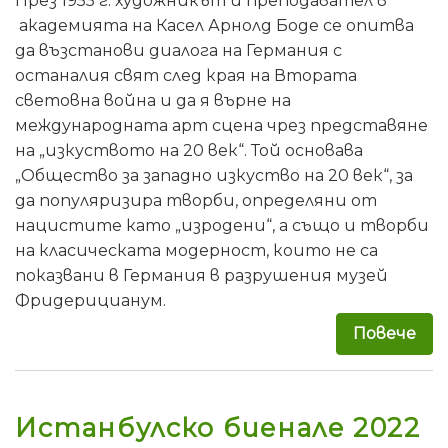
През 1955 г. художникът и преподавател в
академията на Касел Арнолд Боде се опитва
да възстанови диалога на Германия с
останалия свят след края на Втората
световна война и да я върне на
международната арт сцена чрез представяне
на „изкуството на 20 век“. Той основава
„Общество за западно изкуство на 20 век“, за
да популяризира творби, определяни от
нацистите като „изродени“, а също и творби
на класическата модерност, които не са
показвани в Германия в разрушения музей
Фридерицианум.
Повече
за 
Истанбулско биенале 2022