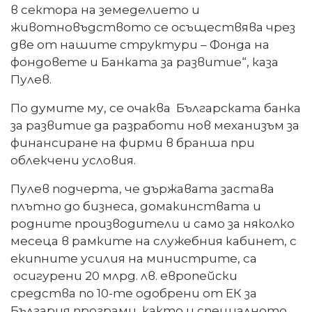
в сектора на земеделието и
животновъдството се осъществява чрез
две от нашите структури – Фонда на
фондовете и Банката за развитие“, каза
Пулев.
По думите му, се очаква Българската банка
за развитие да разработи нов механизъм за
финансиране на фирми в бранша при
облекчени условия.
Пулев подчерта, че държавата застава
плътно до бизнеса, домакинствата и
родните производители и само за няколко
месеца в рамките на служебния кабинет, с
екипните усилия на министрите, са
осигурени 20 млрд. лв. европейски
средства по 10-те одобрени от ЕК за
България програми, както и специалното