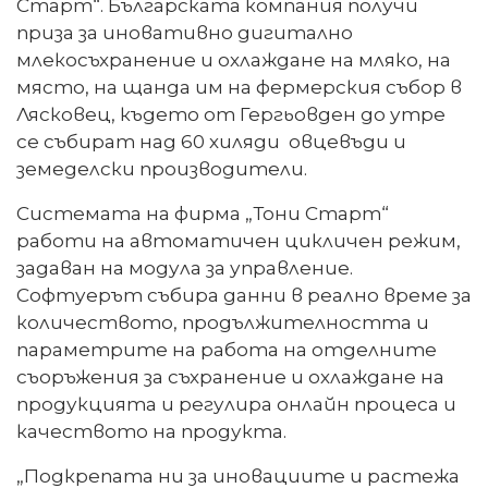
Старт“. Българската компания получи
приза за иновативно дигитално
млекосъхранение и охлаждане на мляко, на
място, на щанда им на фермерския събор в
Лясковец, където от Гергьовден до утре
се събират над 60 хиляди овцевъди и
земеделски производители.
Системата на фирма „Тони Старт“
работи на автоматичен цикличен режим,
задаван на модула за управление.
Софтуерът събира данни в реално време за
количеството, продължителността и
параметрите на работа на отделните
съоръжения за съхранение и охлаждане на
продукцията и регулира онлайн процеса и
качеството на продукта.
„Подкрепата ни за иновациите и растежа