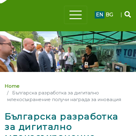
EN
BG
|
Home
Българска разработка за дигитално
млекосъхранение получи награда за иновация
Българска разработка
за дигитално