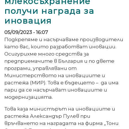
млекосъхранение
получи награда за
иновация
05/09/2023 - 16:07
Подкрепяме и насърчаваме производители
като вас, които разработват иновации.
Осигурихме много средства за
предприемачите в България и по двете
програми, управлявани от
Министерството на иновациите и
растежа (МИР). Това е бъдещето – да има
пари да се насърчават иновациите и
модернизацията.
Това каза министърът на иновациите и
растежа Александър Пулев при
връчването на наградата на фирма „Тони