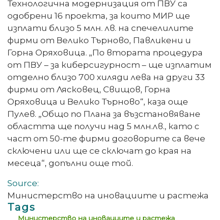
Технологична модернизация от ПВУ са
одобрени 16 проекта, за които МИР ще
изплати близо 5 млн. лв. на спечелилите
фирми от Велико Търново, Павликени и
Горна Оряховица. „По втората процедура
от ПВУ – за киберсигурност – ще изплатим
отделно близо 700 хиляди лева на други 33
фирми от Лясковец, Свищов, Горна
Оряховица и Велико Търново“, каза още
Пулев. „Общо по Плана за възстановяване
областта ще получи над 5 млн.лв., като с
част от 50-те фирми договорите са вече
сключени или ще се сключат до края на
месеца“, допълни още той.
Source:
Министерство на иновациите и растежа
Tags
Министерство на иновациите и растежа