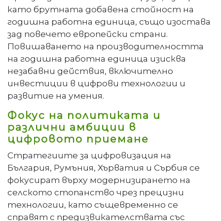
като брутната добавена стойност на
годишна работна единица, също изостава
зад повечето европейски страни.
Повишаването на производителността
на годишна работна единица изисква
незабавни действия, включително
инвестиции в цифрови технологии и
развитие на умения.
Фокус на политиката и
различни амбиции в
цифровото приемане
Стратегиите за цифровизация на
България, Румъния, Хърватия и Сърбия се
фокусират върху модернизирането на
селското стопанство чрез прецизни
технологии, като същевременно се
справят с предизвикателствата със