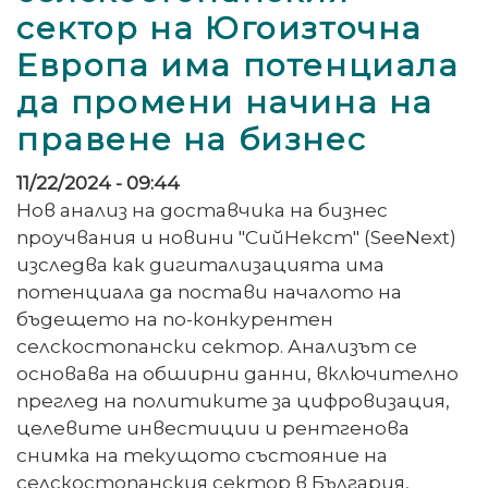
сектор на Югоизточна
Европа има потенциала
да промени начина на
правене на бизнес
11/22/2024 - 09:44
Нов анализ на доставчика на бизнес
проучвания и новини "СийНекст" (SeeNext)
изследва как дигитализацията има
потенциала да постави началото на
бъдещето на по-конкурентен
селскостопански сектор. Анализът се
основава на обширни данни, включително
преглед на политиките за цифровизация,
целевите инвестиции и рентгенова
снимка на текущото състояние на
селскостопанския сектор в България,