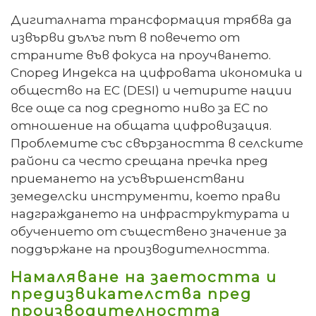
Дигиталната трансформация трябва да
извърви дълъг път в повечето от
страните във фокуса на проучването.
Според Индекса на цифровата икономика и
общество на ЕС (DESI) и четирите нации
все още са под средното ниво за ЕС по
отношение на общата цифровизация.
Проблемите със свързаността в селските
райони са често срещана пречка пред
приемането на усъвършенствани
земеделски инструменти, което прави
надграждането на инфраструктурата и
обучението от съществено значение за
поддържане на производителността.
Намаляване на заетостта и
предизвикателства пред
производителността