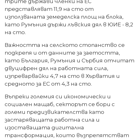
трите държави членки на ЕС
представляват 11,9 на сто от
използваната земеделска площ на блока,
като Румъния държи лъвския дял в ЮИЕ - 8,2
на сто.
Важността на селското стопанство се
подкрепя и от данните за заетостта,
като България, Румъния и Сърбия отчитат
двуцифрен дял на работната сила,
изпреварвайки 4,7 на сто в Хърватия и
средното за ЕС от 4,3 на сто.
Въпреки големия си икономически и
социален мащаб, секторът се бори с
големи предизвикателства като
застаряващата работна сила и
изоставащата дигитална
трансформация, които възпрепятстват