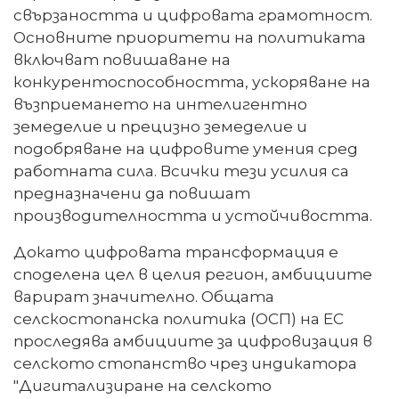
свързаността и цифровата грамотност.
Основните приоритети на политиката
включват повишаване на
конкурентоспособността, ускоряване на
възприемането на интелигентно
земеделие и прецизно земеделие и
подобряване на цифровите умения сред
работната сила. Всички тези усилия са
предназначени да повишат
производителността и устойчивостта.
Докато цифровата трансформация е
споделена цел в целия регион, амбициите
варират значително. Общата
селскостопанска политика (ОСП) на ЕС
проследява амбициите за цифровизация в
селското стопанство чрез индикатора
"Дигитализиране на селското