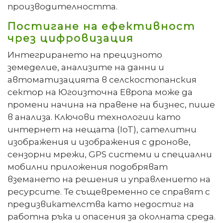
производителността.
Постигане на ефективност
чрез цифровизация
Интегрирането на прецизното
земеделие, анализите на данни и
автоматизацията в селскостопанския
сектор на Югоизточна Европа може да
промени начина на правене на бизнес, пише
в анализа. Ключови технологии като
интернет на нещата (IoT), сателитни
изображения и изображения с дронове,
сензорни мрежи, GPS системи и специални
мобилни приложения подобряват
вземането на решения и управлението на
ресурсите. Те същевременно се справят с
предизвикателства като недостиг на
работна ръка и опасения за околната среда.