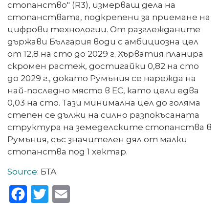
стопанство" (R3), измерващ дела на
стопанствата, подкрепени за приемане на
цифрови технологии. От разглежданите
държави България води с амбициозна цел
от 12,8 на сто до 2029 г. Хърватия планира
скромен растеж, достигайки 0,82 на сто
до 2029 г., докато Румъния се нарежда на
най-последно място в ЕС, като цели едва
0,03 на сто. Тази минимална цел до голяма
степен се дължи на силно разпокъсаната
структура на земеделските стопанства в
Румъния, със значителен дял от малки
стопанства под 1 хектар.
Source:
БТА
Facebook
Twitter
Email