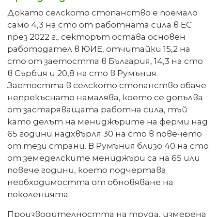
Докато селското стопанство е поемало
само 4,3 на сто от работната сила в ЕС
през 2022 г., секторът остава основен
работодател в ЮИЕ, отчитайки 15,2 на
сто от заетостта в България, 14,3 на сто
в Сърбия и 20,8 на сто в Румъния.
Заетостта в селското стопанство обаче
непрекъснато намалява, което се допълва
от застаряващата работна сила, тъй
като делът на мениджърите на ферми над
65 години надхвърля 30 на сто в повечето
от тези страни. В Румъния близо 40 на сто
от земеделските мениджъри са на 65 или
повече години, което подчертава
необходимостта от обновяване на
поколенията.
Производителността на труда, измерена