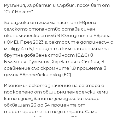
Румъния, Хърватия и Сърбия, посочват от
"СийНекст".
За разлика от голяма част от Европа,
селското стопанство остава силен
икономически стълб в Югоизточна Европа
(ЮИЕ). През 2023 г. секторът е допринесъл с
между 4 и 5,1 процента към националната
брутна добавена стойност (БДС) в
България, Румъния, Хърватия и Сърбия, в
сравнение със скромните 1,8 процента в
целия Европейски съюз (ЕС).
Икономическото значение на сектора е
подкрепено от обширни земеделски земи,
като използваните земеделски площи
обхващат 26 до 54 процента ​​от
териториите на тези страни. Само