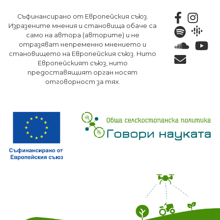
Премини
Съфинансирано от Европейския съюз.
към
Изразените мнения и становища обаче са
основното
само на автора (авторите) и не
съдържание
отразяват непременно мнението и
становището на Европейския съюз. Нито
Европейският съюз, нито
предоставящият орган носят
отговорност за тях.