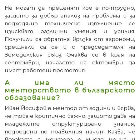
Не могат да преценят кое е по-трудно,
защото за добър анализ на проблема и за
подходящо техническо изпълнение се
изискват различни умения и усилия.
Получили са обратна връзка от агрономи,
срещнали са се и с председателя на
Земеделския съюз. Очаква се в края на
септември, началото на октомври да
имат работещ прототип.
А има ли място
менторството в българското
образование?
Иван Йосифов е ментор от години и вярва,
че това е критично важно, защото дава на
младежите структурирани знания,
подредени по правилния начин. Казва, че
връзката с ментора е много ценна и