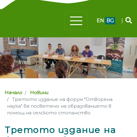
EN
BG
|
Начало
Новини
Третото издание на форум "Отворена
наука" бе посветено на образованието в
помощ на селското стопанство
Третото издание на