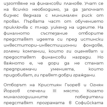
изготвяне на финансови планове. Учат се
на всичко необходимо, за да започнат
бизнес веднага с минимален риск от
провал. Първата част от обучението
приключва с т.нар. уикенд на идеите. На
финалното състезание отборите
представят идеята си пред истински
инвеститори–инвестиционни фондове,
големи компании, които ги оценяват и
предоставят финансови награди. Но
важното е, че дори да не станат
предприемачи уменията, които
придобиват, ги правят добри граждани.
Отборът на Кристиян Гьорев и Огнян
Йоргов спечели
III
място. Когато
миналогодишните победители
представят програмата в Софийската