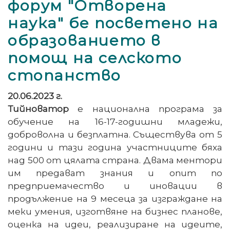
форум "Отворена
наука" бе посветено на
образованието в
помощ на селското
стопанство
20.06.2023 г.
Тийноватор
е национална програма за
обучение на 16-17-годишни младежи,
доброволна и безплатна. Съществува от 5
години и тази година участниците бяха
над 500 от цялата страна. Двама ментори
им предават знания и опит по
предприемачество и иновации в
продължение на 9 месеца за изграждане на
меки умения, изготвяне на бизнес планове,
оценка на идеи, реализиране на идеите,