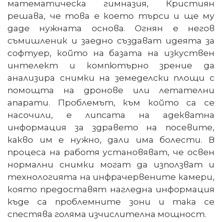
математическа гимназия, Кристиян
решава, че това е което търси и ще му
даде нужната основа. Огнян е негов
съмишленик и заедно създават идеята за
софтуер, който на базата на изкуствен
интелект и компютърно зрение да
анализира снимки на земеделски площи с
помощта на дронове или летателни
апарати. Проблемът, към който са се
насочили, е липсата на адекватна
информация за здравето на посевите,
какво им е нужно, дали има болести. В
процеса на работя установяват, че освен
нормални снимки могат да използват и
технологията на инфрачервените камери,
която предоставят нагледна информация
къде са проблемните зони и така се
спестява голяма изчислителна мощност.