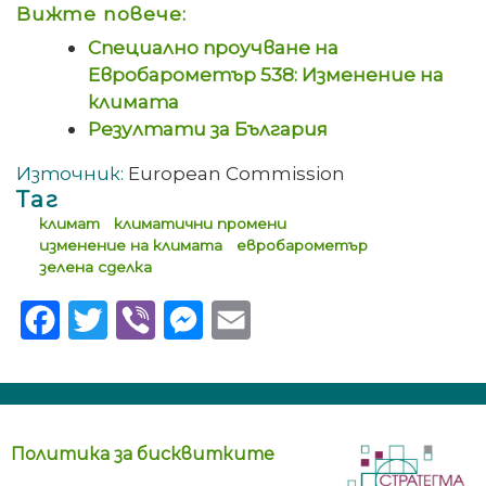
Вижте повече:
Специално проучване на
Евробарометър 538: Изменение на
климата
Резултати за България
Източник:
European Commission
Таг
климат
климатични промени
изменение на климата
евробарометър
зелена сделка
Facebook
Twitter
Viber
Messenger
Email
Политика за бисквитките