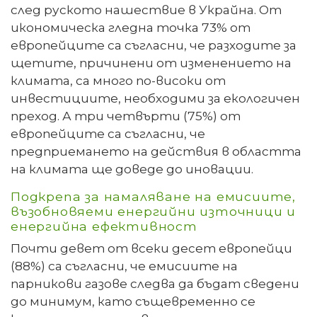
след руското нашествие в Украйна. От
икономическа гледна точка 73% от
европейците са съгласни, че разходите за
щетите, причинени от изменението на
климата, са много по-високи от
инвестициите, необходими за екологичен
преход. А три четвърти (75%) от
европейците са съгласни, че
предприемането на действия в областта
на климата ще доведе до иновации.
Подкрепа за намаляване на емисиите,
възобновяеми енергийни източници и
енергийна ефективност
Почти девет от всеки десет европейци
(88%) са съгласни, че емисиите на
парникови газове следва да бъдат сведени
до минимум, като същевременно се