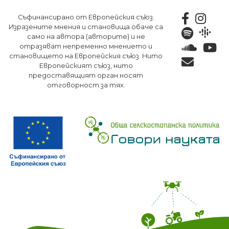
Премини
Съфинансирано от Европейския съюз.
към
Изразените мнения и становища обаче са
основното
само на автора (авторите) и не
съдържание
отразяват непременно мнението и
становището на Европейския съюз. Нито
Европейският съюз, нито
предоставящият орган носят
отговорност за тях.