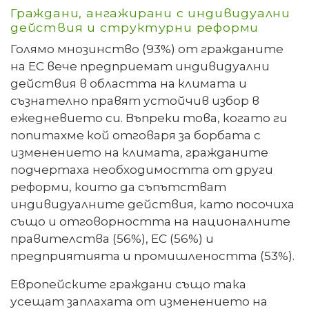
Граждани, ангажирани с индивидуални
действия и структурни реформи
Голямо мнозинство (93%) от гражданите
на ЕС вече предприемат индивидуални
действия в областта на климата и
съзнателно правят устойчив избор в
ежедневието си. Въпреки това, когато ги
попитахме кой отговаря за борбата с
изменението на климата, гражданите
подчертаха необходимостта от други
реформи, които да съпътстват
индивидуалните действия, като посочиха
също и отговорността на националните
правителства (56%), ЕС (56%) и
предприятията и промишлеността (53%).
Европейските граждани също така
усещат заплахата от изменението на