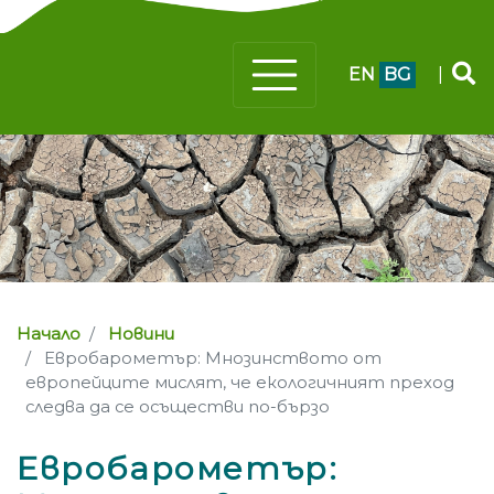
EN
BG
|
Начало
Новини
Евробарометър: Мнозинството от
европейците мислят, че екологичният преход
следва да се осъществи по-бързо
Евробарометър: