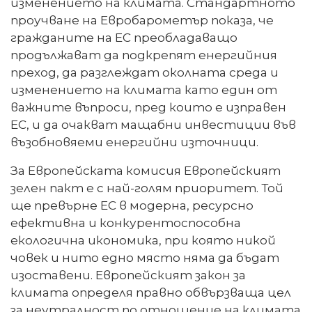
изменението на климата. Стандартното
проучване на Евробарометър показа, че
гражданите на ЕС преобладаващо
продължават да подкрепят енергийния
преход, да разглеждат околната среда и
изменението на климата като един от
важните въпроси, пред които е изправен
ЕС, и да очакват мащабни инвестиции във
възобновяеми енергийни източници.
За Европейската комисия Европейският
зелен пакт е с най-голям приоритет. Той
ще превърне ЕС в модерна, ресурсно
ефективна и конкурентоспособна
екологична икономика, при която никой
човек и нито едно място няма да бъдат
изоставени. Европейският закон за
климата определя правно обвързваща цел
за неутралност по отношение на климата