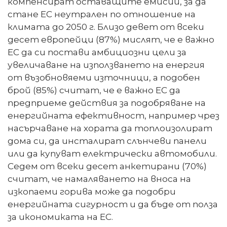
компенсират оставащите емисии, за да
стане ЕС неутрален по отношение на
климата до 2050 г. Близо девет от всеки
десет европейци (87%) мислят, че е важно
ЕС да си постави амбициозни цели за
увеличаване на използването на енергия
от възобновяеми източници, а подобен
брой (85%) считат, че е важно ЕС да
предприеме действия за подобряване на
енергийната ефективност, например чрез
насърчаване на хората да топлоизолират
дома си, да инсталират слънчеви панели
или да купуват електрически автомобили.
Седем от всеки десет анкетирани (70%)
считат, че намаляването на вноса на
изкопаеми горива може да подобри
енергийната сигурност и да бъде от полза
за икономиката на ЕС.