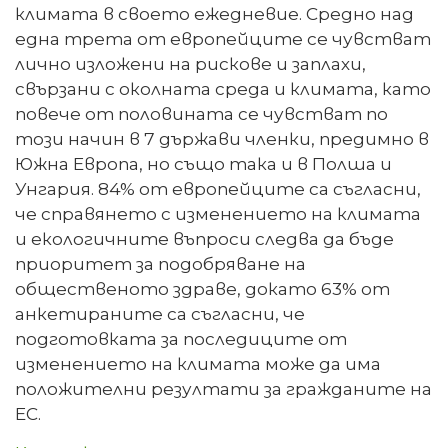
климата в своето ежедневие. Средно над
една трета от европейците се чувстват
лично изложени на рискове и заплахи,
свързани с околната среда и климата, като
повече от половината се чувстват по
този начин в 7 държави членки, предимно в
Южна Европа, но също така и в Полша и
Унгария. 84% от европейците са съгласни,
че справянето с изменението на климата
и екологичните въпроси следва да бъде
приоритет за подобряване на
общественото здраве, докато 63% от
анкетираните са съгласни, че
подготовката за последиците от
изменението на климата може да има
положителни резултати за гражданите на
ЕС.