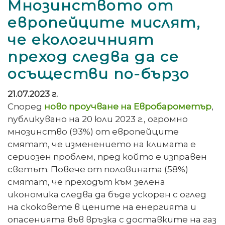
Мнозинството от
европейците мислят,
че екологичният
преход следва да се
осъществи по-бързо
21.07.2023 г.
Според
ново проучване на Евробарометър
,
публикувано на 20 юли 2023 г., огромно
мнозинство (93%) от европейците
смятат, че изменението на климата е
сериозен проблем, пред който е изправен
светът. Повече от половината (58%)
смятат, че преходът към зелена
икономика следва да бъде ускорен с оглед
на скоковете в цените на енергията и
опасенията във връзка с доставките на газ