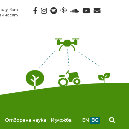
тразяват
ан носят
b
Отворена наука
Изложба
EN
BG
|