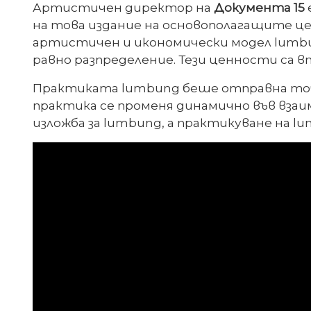
Артистичен директор на
Документа 15
на това издание на основополагащите цен
артистичен и икономически модел lumbu
равно разпределение. Тези ценности са 
Практиката lumbung беше отправна точк
практика се променя динамично във взаи
изложба за lumbung, а практикуване на l