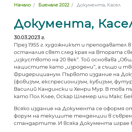
Начало
Биенале 2022
Документа, Касел
Документа, Касе
30.03.2023 г.
През 1955 г. художникът и преподавател 
останалия свят след края на Втората св
„изкуството на 20 век“. Той основава „Об
нацистите като „изродени“, а също и тво
Фридерицианум. Първото издание на До
(фовизъм, експресионизъм, кубизъм, футу
Василий Кандински и Хенри Мур. В това 
като Пол Клее, Оскар Шлемер или Макс Б
Всяко издание на Документа се оформя 
форум на текущите тенденции в съвреме
стандартите. И всяка Документа играе в