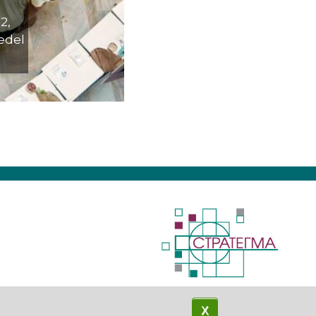
2,
iedel
X