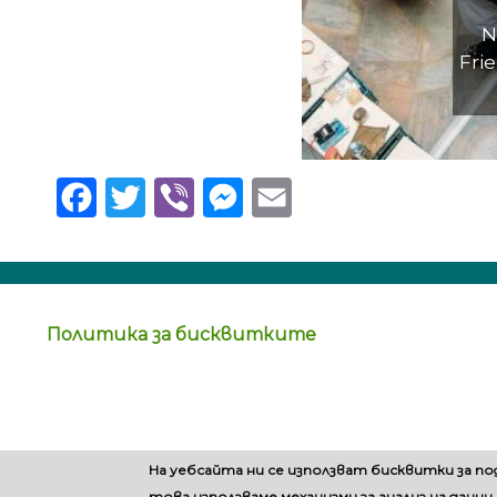
N
Frie
Facebook
Twitter
Viber
Messenger
Email
Политика за бисквитките
На уебсайта ни се използват бисквитки за п
това използваме механизми за анализ на данни