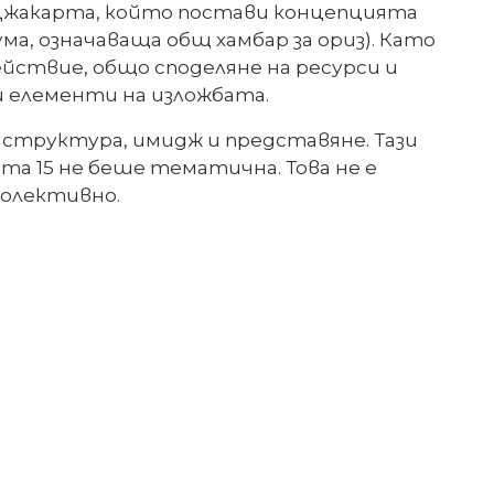
 Джакарта, който постави концепцията
а, означаваща общ хамбар за ориз). Като
ствие, общо споделяне на ресурси и
и елементи на изложбата.
структура, имидж и представяне. Тази
а 15 не беше тематична. Това не е
 колективно.