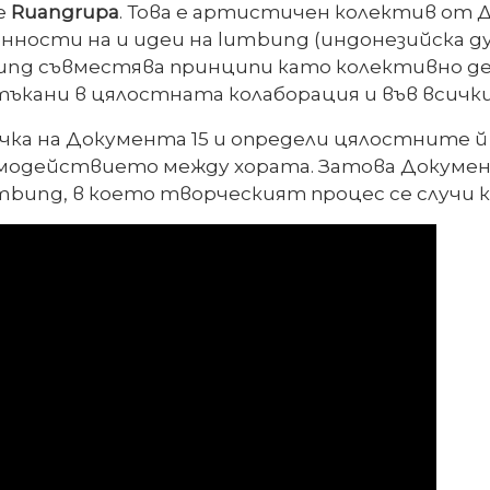
е
Ruangrupa
. Това е артистичен колектив от
ности на и идеи на lumbung (индонезийска дум
ng съвместява принципи като колективно дей
втъкани в цялостната колаборация и във всичк
а на Документа 15 и определи цялостните й 
модействието между хората. Затова Документ
umbung, в което творческият процес се случи