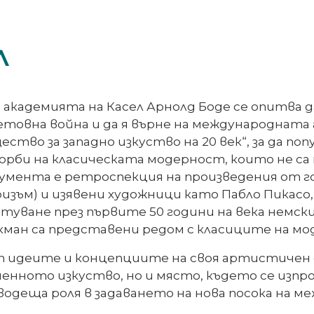
л
в академията на Касел Арнолд Боде се опитва д
етовна война и да я върне на международната
щество за западно изкуство на 20 век“, за да п
рби на класическата модерност, които не са 
кумента е ретроспекция на произведения от
ризъм) и изявени художници като Пабло Пикасо,
пътуване през първите 50 години на века нем
екман са представени редом с класиците на мо
от идеите и концепциите на своя артистичен 
нното изкуство, но и място, където се изпр
одеща роля в задаването на нова посока на м