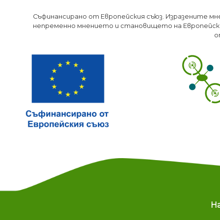
Съфинансирано от Европейския съюз. Изразените мн
непременно мнението и становището на Европейски
о
M
Н