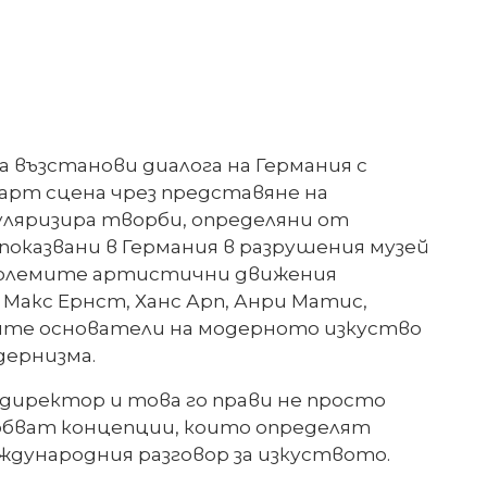
а възстанови диалога на Германия с
 арт сцена чрез представяне на
опуляризира творби, определяни от
показвани в Германия в разрушения музей
 големите артистични движения
 Макс Ернст, Ханс Арп, Анри Матис,
ските основатели на модерното изкуство
дернизма.
директор и това го прави не просто
обват концепции, които определят
еждународния разговор за изкуството.