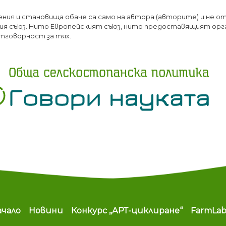
Премини
ения и становища обаче са само на автора (авторите) и не о
към
я съюз. Нито Европейският съюз, нито предоставящият орг
основното
тговорност за тях.
съдържание
ain navigation
ачало
Новини
Конкурс „АРТ-циклиране“
FarmLa