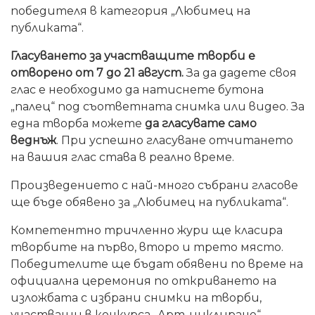
победителя в категория „Любимец на
публиката“.
Гласуването за участващите творби е
отворено от 7 до 21 август.
За да дадете своя
глас е необходимо да натиснете бутона
„палец“ под съответната снимка или видео. За
една творба можете
да гласувате само
веднъж
. При успешно гласуване отчитането
на вашия глас става в реално време.
Произведението с най-много събрани гласове
ще бъде обявено за „Любимец на публиката“.
Компетентно тричленно жури ще класира
творбите на първо, второ и трето място.
Победителите ще бъдат обявени по време на
официална церемония по откриването на
изложбата с избрани снимки на творби,
участващи в конкурса „Арт-циклиране“,