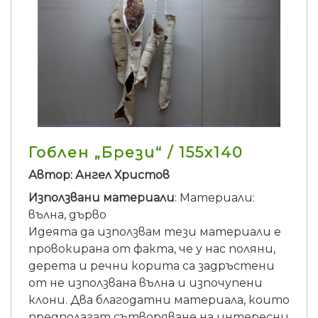
Гоблен „Брези“ / 155х140
Автор: Ангел Христов
Използвани материали
: Материали:
вълна, дърво
Идеята да използвам тези материали е
провокирана от факта, че у нас поляни,
дерета и речни корита са задръстени
от не използвана вълна и изпочупени
клони. Два благодатни материала, които
предполагат сътворяване на интересни