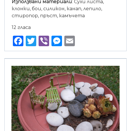
Използвани материали
: Сухи листа,
клонки, бои, силикон, канап, лепило,
стиропор, пръст, камъчета
12 гласа
Facebook
Twitter
Viber
Messenger
Email