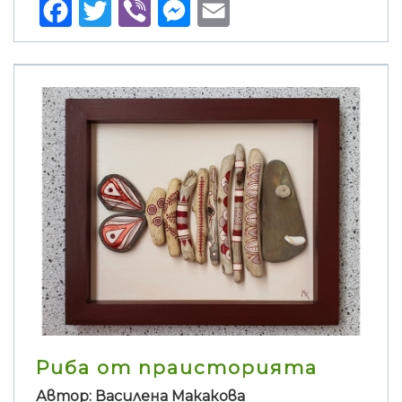
Facebook
Twitter
Viber
Messenger
Email
Риба от праисторията
Автор: Василена Макакова