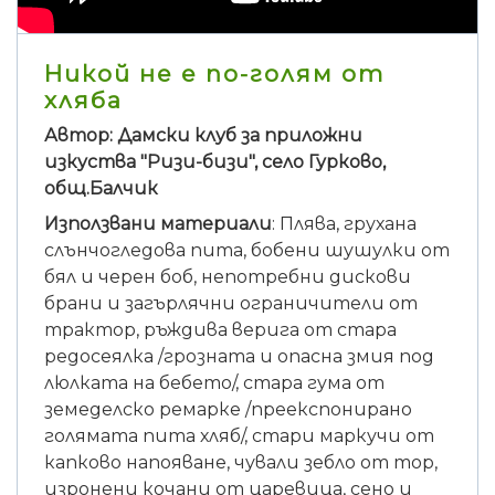
Никой не е по-голям от
хляба
Автор: Дамски клуб за приложни
изкуства "Ризи-бизи", село Гурково,
общ.Балчик
Използвани материали
: Плява, грухана
слънчогледова пита, бобени шушулки от
бял и черен боб, непотребни дискови
брани и загърлячни ограничители от
трактор, ръждива верига от стара
редосеялка /грозната и опасна змия под
люлката на бебето/, стара гума от
земеделско ремарке /преекспонирано
голямата пита хляб/, стари маркучи от
капково напояване, чували зебло от тор,
изронени кочани от царевица, сено и