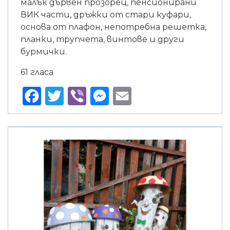
малък дървен прозорец, пенсионирани
ВИК части, дръжки от стари куфари,
основа от плафон, непотребна решетка,
планки, трупчета, винтове и други
бурмички.
61 гласа
Facebook
Twitter
Viber
Messenger
Email