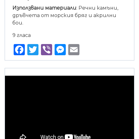
Използвани материали
: Речни камъни,
дръвчета от морския бряг и акрилни
бои.
9 гласа
Facebook
Twitter
Viber
Messenger
Email