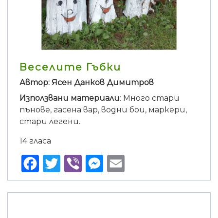
Веселите Гъбки
Автор: Ясен Данков Димитров
Използвани материали
: Много стари
пънове, гасена вар, водни бои, маркери,
стари легени.
14 гласа
Facebook
Twitter
Viber
Messenger
Email