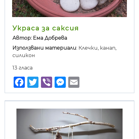
Украса за саксия
Автор: Ема Добрева
Използвани материали
: Клечки, канап,
силикон
13 гласа
Facebook
Twitter
Viber
Messenger
Email