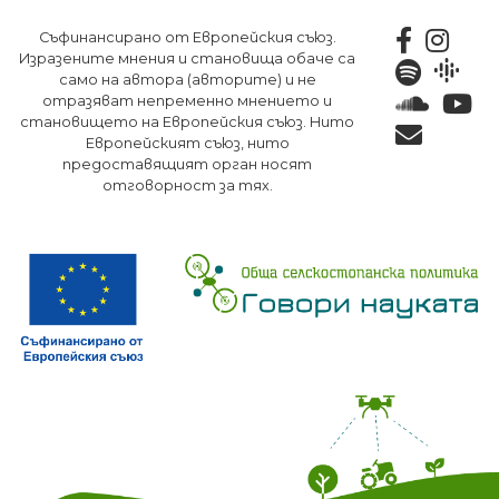
Премини
Съфинансирано от Европейския съюз.
към
Изразените мнения и становища обаче са
основното
само на автора (авторите) и не
съдържание
отразяват непременно мнението и
становището на Европейския съюз. Нито
Европейският съюз, нито
предоставящият орган носят
отговорност за тях.