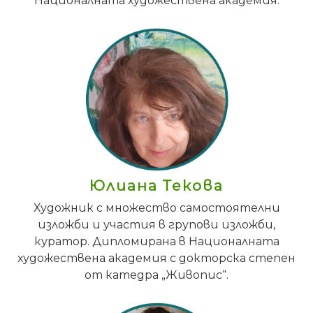
Националната художествена академия.
Юлиана Текова
Художник с множество самостоятелни
изложби и участия в групови изложби,
куратор. Дипломирана в Националната
художествена академия с докторска степен
от катедра „Живопис“.