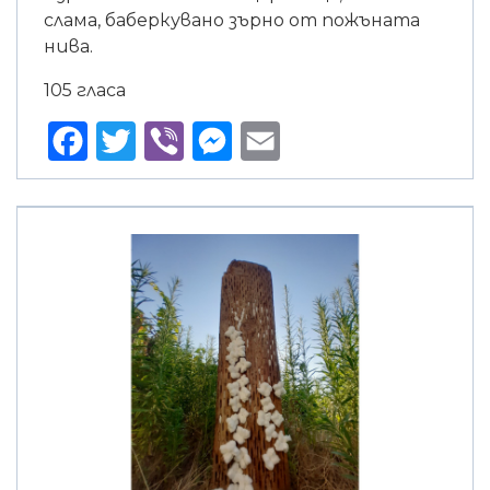
слама, баберкувано зърно от пожъната
нива.
105 гласа
Facebook
Twitter
Viber
Messenger
Email