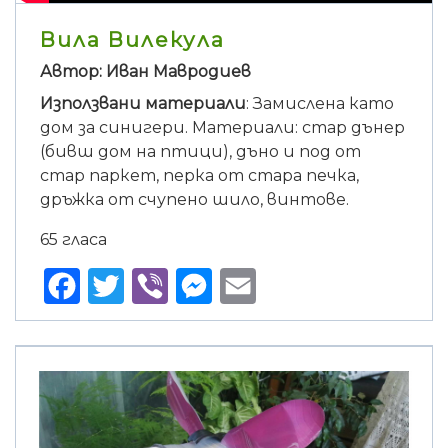
Вила Вилекула
Автор: Иван Мавродиев
Използвани материали
: Замислена като
дом за синигери. Материали: стар дънер
(бивш дом на птици), дъно и под от
стар паркет, перка от стара печка,
дръжка от счупено шило, винтове.
65 гласа
Facebook
Twitter
Viber
Messenger
Email