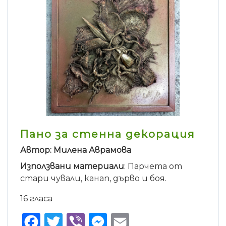
Пано за стенна декорация
Автор: Милена Аврамова
Използвани материали
: Парчета от
стари чували, канап, дърво и боя.
16 гласа
Facebook
Twitter
Viber
Messenger
Email