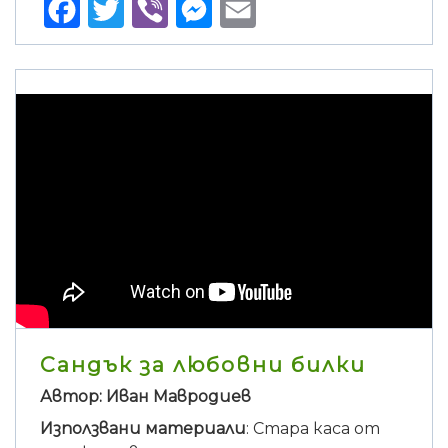
Facebook
Twitter
Viber
Messenger
Email
Сандък за любовни билки
Автор: Иван Мавродиев
Използвани материали
: Стара каса от