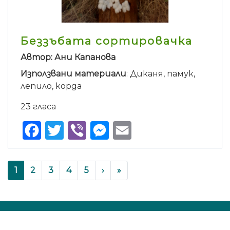
Беззъбата сортировачка
Автор: Ани Капанова
Използвани материали
: Диканя, памук,
лепило, корда
23 гласа
Facebook
Twitter
Viber
Messenger
Email
Pagination
››
Last »
Current
1
Page
2
Page
3
Page
4
Page
5
›
»
page