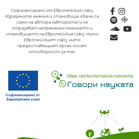
Премини
Съфинансирано от Европейския съюз.
към
Изразените мнения и становища обаче са
основното
само на автора (авторите) и не
съдържание
отразяват непременно мнението и
становището на Европейския съюз. Нито
Европейският съюз, нито
предоставящият орган носят
отговорност за тях.