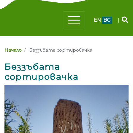
EN
BG
|
Начало
Беззъбата сортировачка
Беззъбата
сортировачка