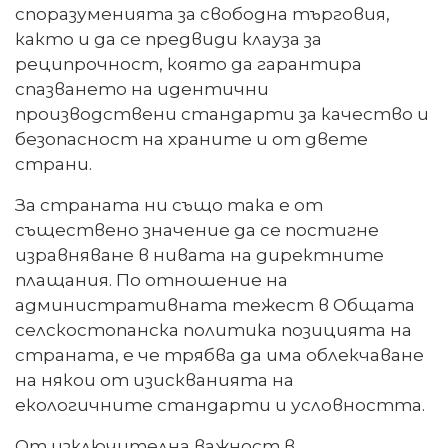
споразуменията за свободна търговия,
както и да се предвиди клауза за
реципрочност, която да гарантира
спазването на идентични
производствени стандарти за качество и
безопасност на храните и от двете
страни.
За страната ни също така е от
съществено значение да се постигне
изравняване в нивата на директните
плащания. По отношение на
административната тежест в Общата
селскостопанска политика позицията на
страната, е че трябва да има облекчаване
на някои от изискванията на
екологичните стандарти и условността.
От изключителна важност в