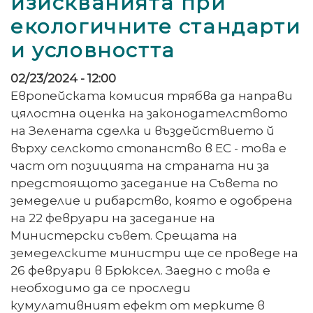
изискванията при
екологичните стандарти
и условността
02/23/2024 - 12:00
Европейската комисия трябва да направи
цялостна оценка на законодателството
на Зелената сделка и въздействието й
върху селското стопанство в ЕС - това е
част от позицията на страната ни за
предстоящото заседание на Съвета по
земеделие и рибарство, която е одобрена
на 22 февруари на заседание на
Министерски съвет. Срещата на
земеделските министри ще се проведе на
26 февруари в Брюксел. Заедно с това е
необходимо да се проследи
кумулативният ефект от мерките в