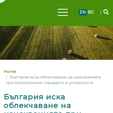
EN
BG
|
Home
България иска облекчаване на изискванията
при екологичните стандарти и условността
България иска
облекчаване на