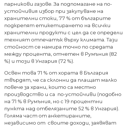
парникови газове. За подпомагане на по-
устойчивия избор при закупуване на
хранителни стоки, 77 % от българите
подкрепят етикетирането на всички
хранителни продукти с цел да се определи
техният отпечатък върху климата. Тази
стойност се намира точно по средата
между процента, отчетен в Румъния (82
%) и този в Унгария (72 %).
Освен това 71 % от хората в България
твърдят, че са склонни да плащат малко
повече за храни, които са местно
производство и са по-устойчиви (подобно
на 71 % в Румъния, но с 19 процентни
пункта над отбелязаните 52 % в Унгария).
Голяма част от анкетираните,
независимо от своите доходи, заявяват