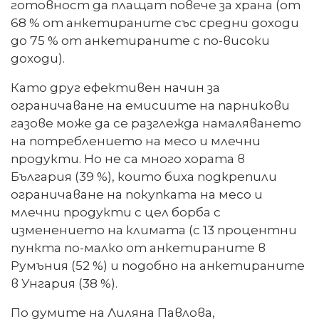
готовност да плащат повече за храна (от
68 % от анкетираните със средни доходи
до 75 % от анкетираните с по-високи
доходи).
Като друг ефективен начин за
ограничаване на емисиите на парникови
газове може да се разглежда намаляването
на потреблението на месо и млечни
продукти. Но не са много хората в
България (39 %), които биха подкрепили
ограничаване на покупката на месо и
млечни продукти с цел борба с
изменението на климата (с 13 процентни
пункта по-малко от анкетираните в
Румъния (52 %) и подобно на анкетираните
в Унгария (38 %).
По думите на Лиляна Павлова,