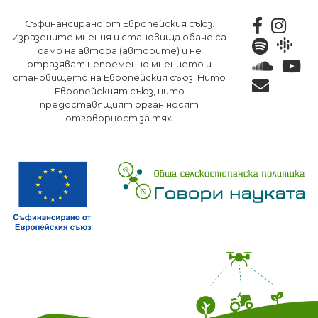
Премини
Съфинансирано от Европейския съюз.
към
Изразените мнения и становища обаче са
основното
само на автора (авторите) и не
съдържание
отразяват непременно мнението и
становището на Европейския съюз. Нито
Европейският съюз, нито
предоставящият орган носят
отговорност за тях.