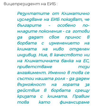
вицепрезидент на ЕИБ :
Резултатите от Климатично
изследване на ЕИБ показват, че
българите - особено по-
младите поколения - са готови
да дадат своя принос в
борбата с изменението на
климата на ниво отделен
индивид. Ние, в качеството ни
на Климатичната банка на ЕС,
приветстваме този
ангажимент. Именно в това се
състои нашата роля - да дадем
възможност на хората за
действия в борбата срещу
кризата с климата. Правим
това като финансираме