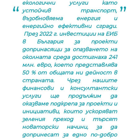
екологични услуги като
устойчив транспорт,
възобновяема енергия и
енергийно ефективни сгради.
През 2022 г. инвестиции на ЕИБ
в България за проекти
допринасящи за опазването на
околната среда достигнаха 241
млн. евро, което представлява
50 % от общата ни дейност в
страната. Чрез нашите
финансови и консултантски
услуги ще продължим да
оказваме подкрепа за проекти и
инициативи, които ускоряват
зеления преход и търсят
новаторски начини, за да
допринесат за едно по-добро