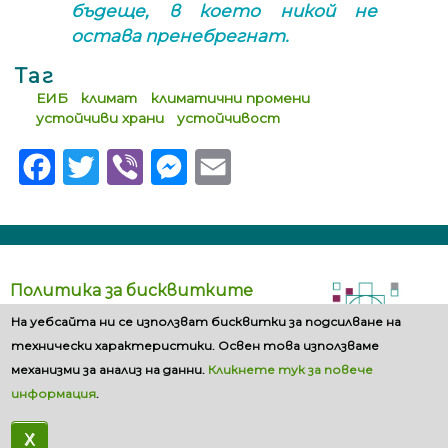
бъдеще, в което никой не
остава пренебрегнат.
Таг
ЕИБ
климат
климатични промени
устойчиви храни
устойчивост
Facebook
Twitter
Viber
Messenger
Email
Политика за бисквитките
На уебсайта ни се използват бисквитки за подсилване на
технически характеристики. Освен това използваме
механизми за анализ на данни.
Кликнете тук за повече
информация
.
X