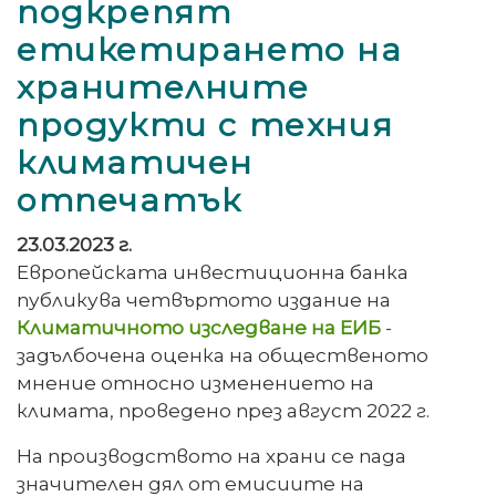
подкрепят
етикетирането на
хранителните
продукти с техния
климатичен
отпечатък
23.03.2023 г.
Европейската инвестиционна банка
публикува четвъртото издание на
Климатичното изследване на ЕИБ
-
задълбочена оценка на общественото
мнение относно изменението на
климата, проведено през август 2022 г.
На производството на храни се пада
значителен дял от емисиите на