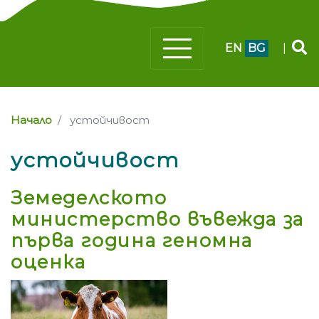
EN
BG
|
Начало
устойчивост
устойчивост
Земеделското
министерство въвежда за
първа година геномна
оценка