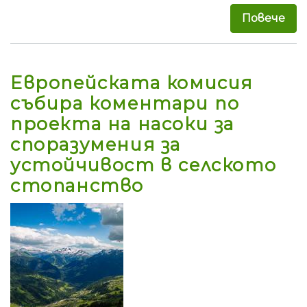
Повече
за 
Европейската комисия
събира коментари по
проекта на насоки за
споразумения за
устойчивост в селското
стопанство