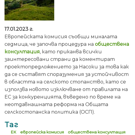
17.01.2023 г.
Европейската комисия съобщи миналата
седмица, че започва процедура на
обществена
консултация
, като приканва всички
заинтересовани страни да коментират
проектопредложението за Насоки за това как
да се съставят споразумения за устойчивост
в областта на селското стопанство, като се
използва новото изключване от правилата на
ЕС за конкуренцията, въведено по време на
неотдавнашната реформа на Общата
селскостопанска политика (ОСП).
Таг
ЕК
европейска комисия
обществена консултация