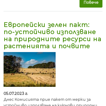
Повече
за 
Европейски зелен пакт:
по-устойчиво използване
на природните ресурси на
растенията и почвите
05.07.2023 г.
Днес Комисията прие пакет от мерки за
устойчиво използване на ключови природни