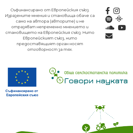
Премини
Съфинансирано от Европейския съюз.
към
Изразените мнения и становища обаче са
основното
само на автора (авторите) и не
съдържание
отразяват непременно мнението и
становището на Европейския съюз. Нито
Европейският съюз, нито
предоставящият орган носят
отговорност за тях.