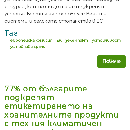
ресурси, които също така ще укрепят
устойчивостта на продоволствените
системи и селското стопанство в ЕС.
Таг
европейска комисия
ЕК
зелен пакт
устойчивост
устойчиви храни
Повече
за 
77% от българите
подкрепят
етикетирането на
хранителните продукти
с техния климатичен