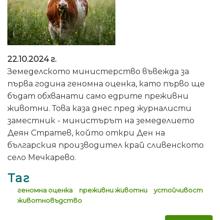
22.10.2024 г.
Земеделското министерство въвежда за
първа година геномна оценка, като първо ще
бъдат обхванати само едрите преживни
животни. Това каза днес пред журналисти
заместник - министърът на земеделието
Деян Стратев, който откри Ден на
българския производител край сливенското
село Мечкарево.
Таг
геномна оценка
преживни животни
устойчивост
животновъдство