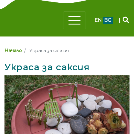
EN
BG
|
Начало
Украса за саксия
Украса за саксия