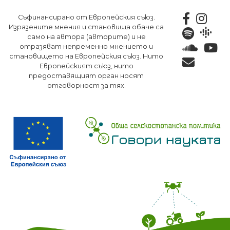
Премини
Съфинансирано от Европейския съюз.
към
Изразените мнения и становища обаче са
основното
само на автора (авторите) и не
съдържание
отразяват непременно мнението и
становището на Европейския съюз. Нито
Европейският съюз, нито
предоставящият орган носят
отговорност за тях.