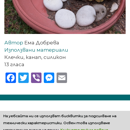
Автор
Ема Добрева
Използвани материали
Клечки, канап, силикон
13 гласа
Facebook
Twitter
Viber
Messenger
Email
Политика за бисквитките
На уебсайта ни се използват бисквитки за подсилване на
технически характеристики. Освен това използваме
механизми за анализ на данни.
Кликнете тук за повече