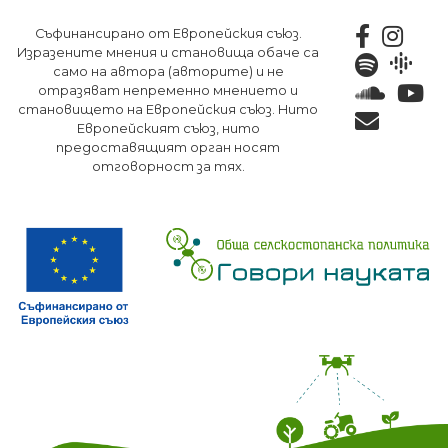
Премини
Съфинансирано от Европейския съюз.
към
Изразените мнения и становища обаче са
основното
само на автора (авторите) и не
съдържание
отразяват непременно мнението и
становището на Европейския съюз. Нито
Европейският съюз, нито
предоставящият орган носят
отговорност за тях.