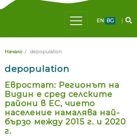
EN
BG
|
Начало
depopulation
depopulation
Евростат: Регионът на
Видин е сред селските
райони в ЕС, чието
население намалява най-
бързо между 2015 г. и 2020
г.