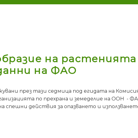
бразие на растенията 
данни на ФАО
икувани през тази седмица под егидата на Комиси
ганизацията по прехрана и земеделие на ООН - 
а спешни действия за опазването и използванет