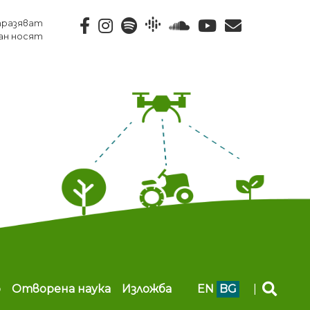
тразяват
ан носят
b
Отворена наука
Изложба
EN
BG
|