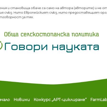
Премини
ения и становища обаче са само на автора (авторите) и не о
към
я съюз. Нито Европейският съюз, нито предоставящият орг
основното
тговорност за тях.
съдържание
ain navigation
ачало
Новини
Конкурс „АРТ-циклиране“
FarmLa