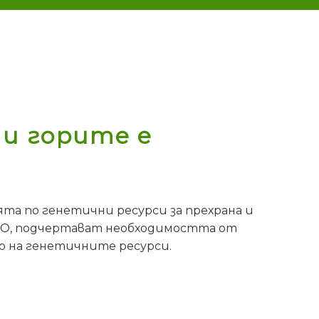
и горите е
ята по генетични ресурси за прехрана и
ФАО, подчертават необходимостта от
о на генетичните ресурси.