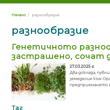
Начало
разнообразие
разнообразие
Генетичното разноо
застрашено, сочат 
27.03.2025 г.
Два доклада, публ
земеделие към Ор
предприемането н
Таг