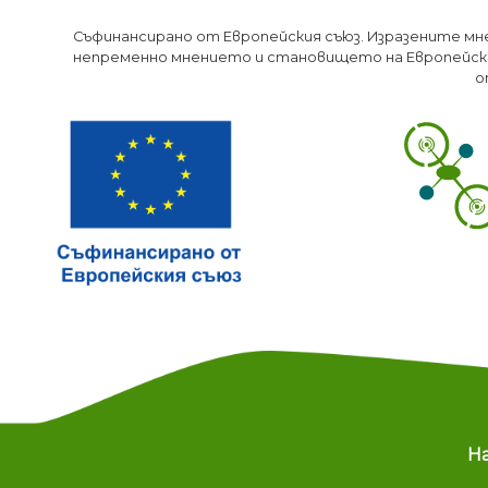
Съфинансирано от Европейския съюз. Изразените мн
непременно мнението и становището на Европейски
о
M
Н