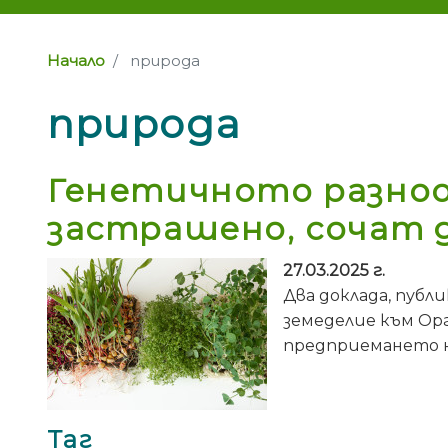
Начало
природа
природа
Генетичното разноо
застрашено, сочат 
27.03.2025 г.
Два доклада, публ
земеделие към Ор
предприемането н
Таг