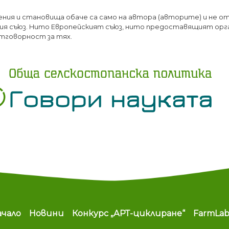
Премини
ения и становища обаче са само на автора (авторите) и не о
към
я съюз. Нито Европейският съюз, нито предоставящият орг
основното
тговорност за тях.
съдържание
ain navigation
ачало
Новини
Конкурс „АРТ-циклиране“
FarmLa