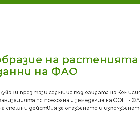
бразие на растенията 
данни на ФАО
икувани през тази седмица под егидата на Комиси
ганизацията по прехрана и земеделие на ООН - 
а спешни действия за опазването и използванет