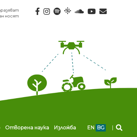
тразяват
ан носят
b
Отворена наука
Изложба
EN
BG
|