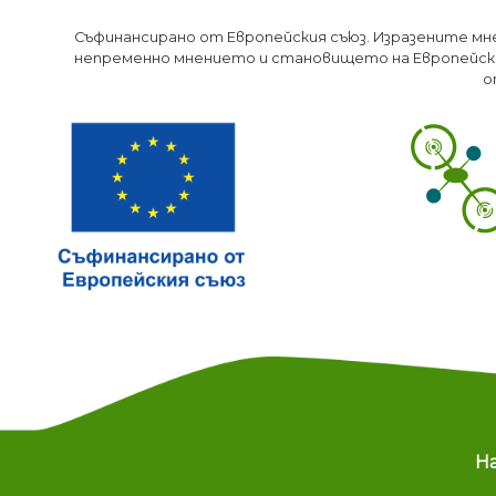
Съфинансирано от Европейския съюз. Изразените мн
непременно мнението и становището на Европейски
о
M
Н