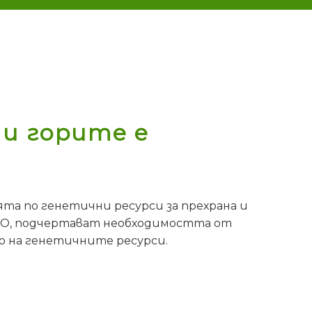
и горите е
ята по генетични ресурси за прехрана и
ФАО, подчертават необходимостта от
о на генетичните ресурси.