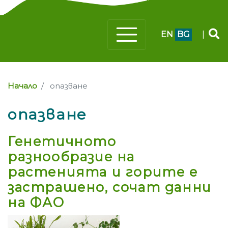
EN
BG
|
Начало
опазване
опазване
Генетичното
разнообразие на
растенията и горите е
застрашено, сочат данни
на ФАО