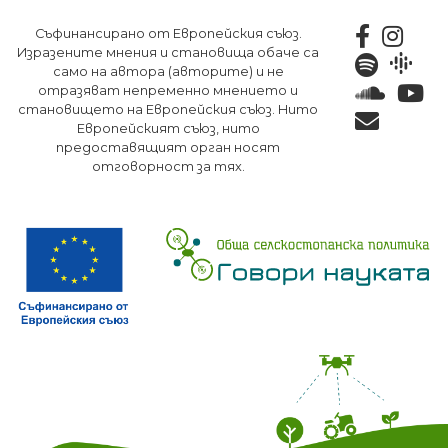
Премини
Съфинансирано от Европейския съюз.
към
Изразените мнения и становища обаче са
основното
само на автора (авторите) и не
съдържание
отразяват непременно мнението и
становището на Европейския съюз. Нито
Европейският съюз, нито
предоставящият орган носят
отговорност за тях.