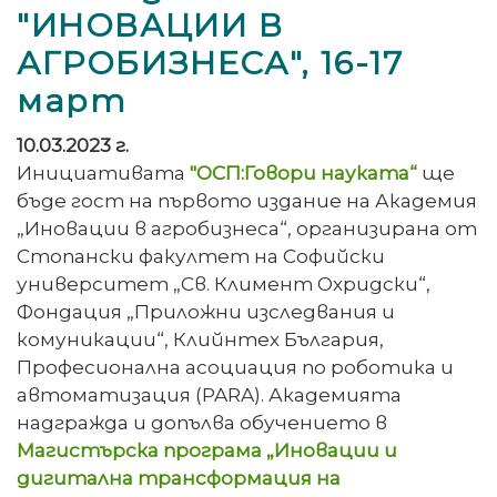
"ИНОВАЦИИ В
АГРОБИЗНЕСА", 16-17
март
10.03.2023 г.
Инициативата
"ОСП:Говори науката“
ще
бъде гост на първото издание на Академия
„Иновации в агробизнеса“, организирана от
Стопански факултет на Софийски
университет „Св. Климент Охридски“,
Фондация „Приложни изследвания и
комуникации“, Клийнтех България,
Професионална асоциация по роботика и
автоматизация (PARA). Академията
надгражда и допълва обучението в
Магистърска програма „Иновации и
дигитална трансформация на