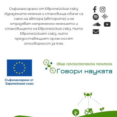
Премини
Съфинансирано от Европейския съюз.
към
Изразените мнения и становища обаче са
основното
само на автора (авторите) и не
съдържание
отразяват непременно мнението и
становището на Европейския съюз. Нито
Европейският съюз, нито
предоставящият орган носят
отговорност за тях.