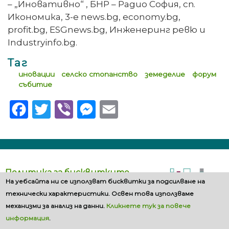
– „Иновативно“ , БНР – Радио София, сп.
Икономика, 3-e news.bg, economy.bg,
profit.bg, ESGnews.bg, Инженеринг ревю и
Industryinfo.bg.
Таг
иновации
селско стопанство
земеделие
форум
събитие
Facebook
Twitter
Viber
Messenger
Email
Политика за бисквитките
На уебсайта ни се използват бисквитки за подсилване на
технически характеристики. Освен това използваме
механизми за анализ на данни.
Кликнете тук за повече
информация
.