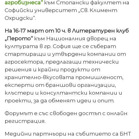
агробизнеса“
към Стопански факултет на
Софийски университет „Св. Климент
Охридски“.
На 16-17 март от 10 ч. в Литературен клуб
„Перото“
към Националния дворец на
културата в гр. София ще се съберат
стартиращи и утвърдени компании от
агросектора, предлагащи технически
решения и крайни продукти от
хранително-вкусовата промишленост,
експерти от браншови организации,
клъстери и консултантски компании и
проекти, за да обменят идеи и опит.
Форумът е със свободен достъп с онлайн
регистрация.
Медийни партньори на събитието са БНТ