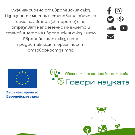
Премини
Съфинансирано от Европейския съюз.
към
Изразените мнения и становища обаче са
основното
само на автора (авторите) и не
съдържание
отразяват непременно мнението и
становището на Европейския съюз. Нито
Европейският съюз, нито
предоставящият орган носят
отговорност за тях.