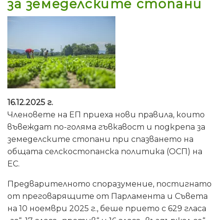
за земеделските стопани
16.12.2025 г.
Членовете на ЕП приеха нови правила, които
въвеждат по-голяма гъвкавост и подкрепа за
земеделските стопани при спазването на
общата селскостопанска политика (ОСП) на
ЕС.
Предварителното споразумение, постигнато
от преговарящите от Парламента и Съвета
на 10 ноември 2025 г., беше прието с 629 гласа