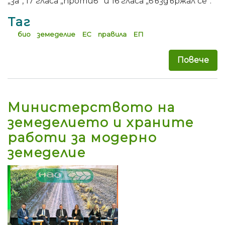
„за“, 17 гласа „против“ и 16 гласа „въздържал се“.
Таг
био
земеделие
ЕС
правила
ЕП
Повече
за 
Министерството на
земеделието и храните
работи за модерно
земеделие