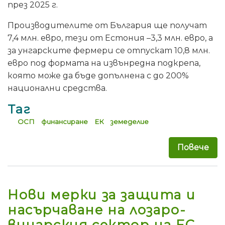
през 2025 г.
Производителите от България ще получат
7,4 млн. евро, тези от Естония –3,3 млн. евро, а
за унгарските фермери се отпускат 10,8 млн.
евро под формата на извънредна подкрепа,
която може да бъде допълнена с до 200%
национални средства.
Таг
ОСП
финансиране
ЕК
земеделие
Повече
за 
Нови мерки за защита и
насърчаване на лозаро-
винарския сектор на ЕС