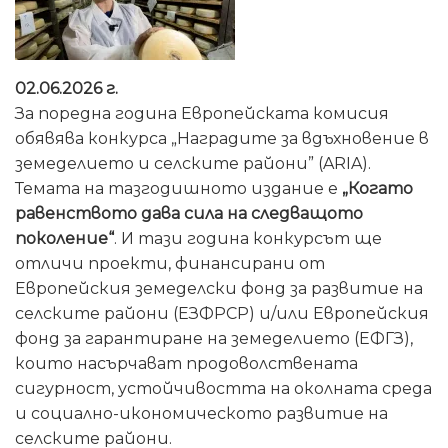
02.06.2026 г.
За поредна година Европейската комисия
обявява конкурса „Наградите за вдъхновение в
земеделието и селските райони” (ARIA).
Темата на тазгодишното издание е
„Когато
равенството дава сила на следващото
поколение“
. И тази година конкурсът ще
отличи проекти, финансирани от
Европейския земеделски фонд за развитие на
селските райони (ЕЗФРСР) и/или Европейския
фонд за гарантиране на земеделието (ЕФГЗ),
които насърчават продоволствената
сигурност, устойчивостта на околната среда
и социално-икономическото развитие на
селските райони.