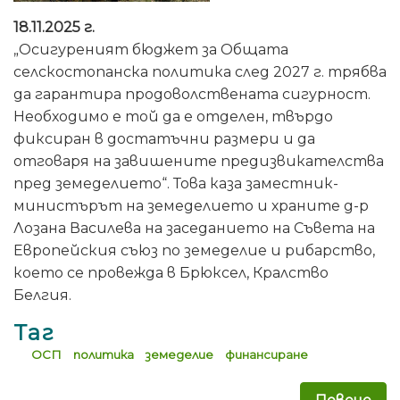
18.11.2025 г.
„Осигуреният бюджет за Общата
селскостопанска политика след 2027 г. трябва
да гарантира продоволствената сигурност.
Необходимо е той да е отделен, твърдо
фиксиран в достатъчни размери и да
отговаря на завишените предизвикателства
пред земеделието“. Това каза заместник-
министърът на земеделието и храните д-р
Лозана Василева на заседанието на Съвета на
Европейския съюз по земеделие и рибарство,
което се провежда в Брюксел, Кралство
Белгия.
Таг
ОСП
политика
земеделие
финансиране