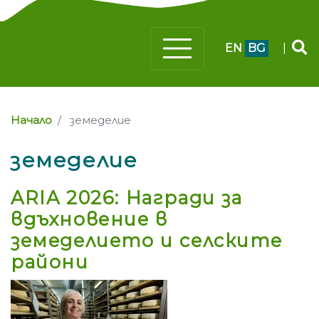
EN
BG
|
Начало
земеделие
земеделие
ARIA 2026: Награди за
вдъхновение в
земеделието и селските
райони