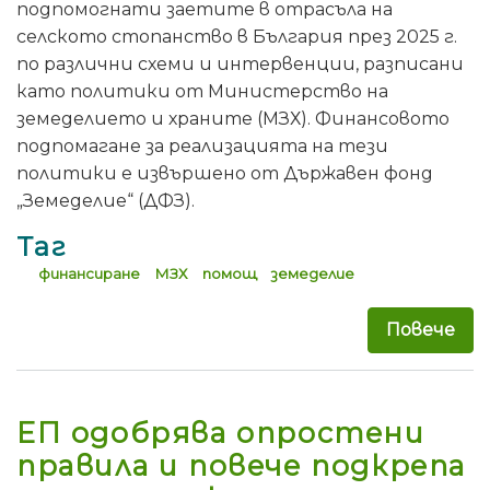
подпомогнати заетите в отрасъла на
селското стопанство в България през 2025 г.
по различни схеми и интервенции, разписани
като политики от Министерство на
земеделието и храните (МЗХ). Финансовото
подпомагане за реализацията на тези
политики е извършено от Държавен фонд
„Земеделие“ (ДФЗ).
Таг
финансиране
МЗХ
помощ
земеделие
Повече
за 
ЕП одобрява опростени
правила и повече подкрепа