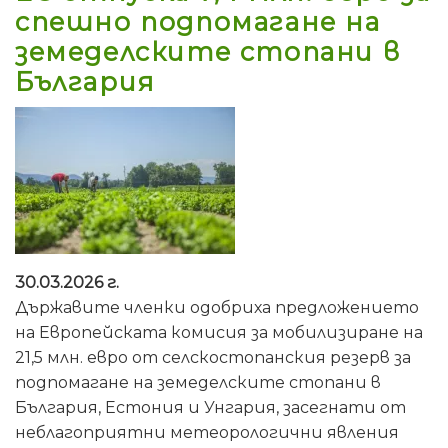
спешно подпомагане на
земеделските стопани в
България
30.03.2026 г.
Държавите членки одобриха предложението
на Европейската комисия за мобилизиране на
21,5 млн. евро от селскостопанския резерв за
подпомагане на земеделските стопани в
България, Естония и Унгария, засегнати от
неблагоприятни метеорологични явления