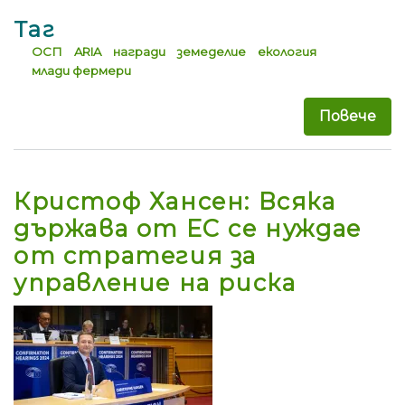
Таг
ОСП
ARIA
награди
земеделие
екология
млади фермери
Повече
за 
Кристоф Хансен: Всяка
държава от ЕС се нуждае
от стратегия за
управление на риска