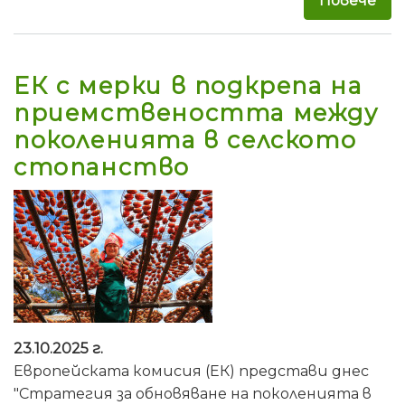
Повече
за 
ЕК с мерки в подкрепа на
приемствеността между
поколенията в селското
стопанство
23.10.2025 г.
Европейската комисия (ЕК) представи днес
"Стратегия за обновяване на поколенията в