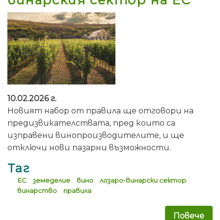
10.02.2026 г.
Новият набор от правила ще отговори на
предизвикателствата, пред които са
изправени винопроизводителите, и ще
отключи нови пазарни възможности.
Таг
ЕС
земеделие
вино
лозаро-винарски сектор
винарство
правила
Повече
за 