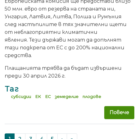
Европейската комисия ще предостави близо
50 млн. евро от резерва на страната ни,
Унгария, Латвия, Литва, Полша и Румъния
след настъпилите в тях значителни щети
от неблагоприятни климатични
явления. Тези държави могат да допълнят
тази подкрепа от ЕС с до 200% национални
средства.
Плащанията трябва да бъдат извършени
преди 30 април 2026 г.
Таг
субсидии
ЕК
ЕС
земеделие
плодове
Повече
за 
Pagination
››
Last »