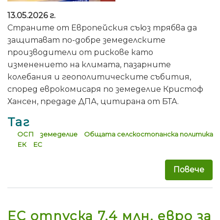
13.05.2026 г.
Страните от Европейския съюз трябва да
защитават по-добре земеделските
производители от рискове като
изменението на климата, пазарните
колебания и геополитическите събития,
според еврокомисаря по земеделие Кристоф
Хансен, предаде ДПА, цитирана от БТА.
Таг
ОСП
земеделие
Общата селскостопанска политика
ЕК
ЕС
Повече
за 
ЕС отпуска 7,4 млн. евро за