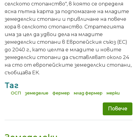
селското стопанство", в която се определя
ясна пътна карта за подпомагане на младите
земеделски стопани и привличане на повече
хора в селското стопанство. Стратегията
има за цел да удвои дела на младите
земеделски стопани в Европейския съюз (ЕС)
до 2040 г., като целта е младите и новите
земеделски стопани да съставляват около 24
на сто от европейските земеделски стопани,
съобщава ЕК.
Таг
ОСП
земеделие
фермер
млад фермер
мерки
Повече
за 