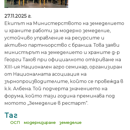
27.11.2025 г.
Екипът на Министерството на земеделието
и храните работи за модерно земеделие,
устойчиво управление на ресурсите и
активно партньорство с бранша. Това заяви
министърът на земеделието и храните д-р
Георги Тахов при официалното откриване на
XIII-ия Национален агро семинар, организиран
от Националната асоциация на
зърнопроизводителите, който се провежда в
к.к. Албена. Той подчерта значението на
форума, който тази година преминава под
мотото „Земеделие в рестарт“.
Таг
ОСП
модернизиране
земеделие