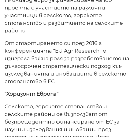
проекта с участието на различни
участници в селското, горското
стопанство и развитието на селските
райони.
От стартирането си през 2016 г.
конференцията "EU AgriResearch" е
изиграла важна роля за разработването на
дългосрочен стратегически подход към
изследванията и иновациите в селското
стопанство в ЕС.
"Хоризонт Европа"
Селското, горското стопанство и
селските райони се възползват от
безпрецедентно финансиране от ЕС за
научни изследвания и иновации през
настоящия програмен период. Чрез