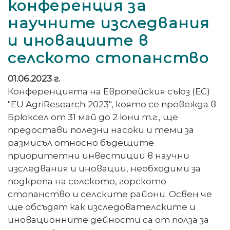
конференция за
научните изследвания
и иновациите в
селското стопанство
01.06.2023 г.
Конференцията на Европейския съюз (ЕС)
"EU AgriResearch 2023", която се провежда в
Брюксел от 31 май до 2 юни т.г., ще
предостави полезни насоки и теми за
размисъл относно бъдещите
приоритетни инвестиции в научни
изследвания и иновации, необходими за
подкрепа на селското, горското
стопанство и селските райони. Освен че
ще обсъдят как изследователските и
иновационните дейности са от полза за