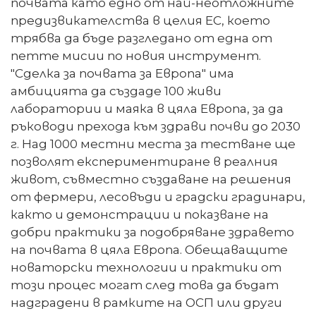
почвата като едно от най-неотложните
предизвикателства в целия ЕС, което
трябва да бъде разгледано от една от
петте мисии по новия инструмент.
"Сделка за почвата за Европа" има
амбицията да създаде 100 живи
лаборатории и маяка в цяла Европа, за да
ръководи прехода към здрави почви до 2030
г. Над 1000 местни места за тестване ще
позволят експериментиране в реалния
живот, съвместно създаване на решения
от фермери, лесовъди и градски градинари,
както и демонстрации и показване на
добри практики за подобряване здравето
на почвата в цяла Европа. Обещаващите
новаторски технологии и практики от
този процес могат след това да бъдат
надградени в рамките на ОСП или други