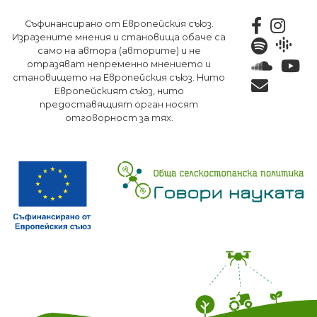
Премини
Съфинансирано от Европейския съюз.
към
Изразените мнения и становища обаче са
основното
само на автора (авторите) и не
съдържание
отразяват непременно мнението и
становището на Европейския съюз. Нито
Европейският съюз, нито
предоставящият орган носят
отговорност за тях.