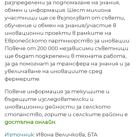
разпределени за подпомагане на знания,
обмен и информация. Шест милиона
участници ще се възползват от съвети,
обучение и обмен на знания/участие в
иновационни проекти в рамките на
Европейското партньорство за иновации.
Повече от 200 000 независими съветници
ще бъдат подкрепени в тяхната работа,
за да помогнат за трансфера на знания и за
увеличаване на иновациите сред
фермерите.
Повече информация за текущите и
бъдещите изследователски и
иновационни дейности за селското
стопанство, горите и селските райони е
достъпна онлайн
.
Източник:
Ивона Величкова, БТА