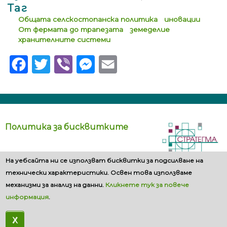
Таг
Общата селскостопанска политика
иновации
От фермата до трапезата
земеделие
хранителните системи
Facebook
Twitter
Viber
Messenger
Email
Политика за бисквитките
На уебсайта ни се използват бисквитки за подсилване на
технически характеристики. Освен това използваме
механизми за анализ на данни.
Кликнете тук за повече
информация
.
X