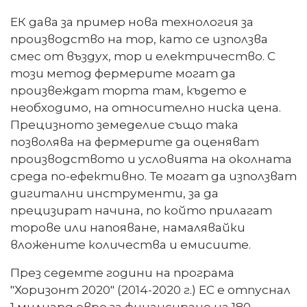
ЕК дава за пример нова технология за
производство на тор, като се използва
смес от въздух, тор и електричество. С
този метод фермерите могат да
произвеждат торта там, където е
необходимо, на относително ниска цена.
Прецизното земеделие също така
позволява на фермерите да оценяват
производството и условията на околната
среда по-ефективно. Те могат да използват
дигитални инструменти, за да
прецизират начина, по който прилагат
торове или напояване, намалявайки
вложените количества и емисиите.
През седемте години на програма
"Хоризонт 2020" (2014-2020 г.) ЕС е отпуснал
1 милиард евро за финансиране на 180