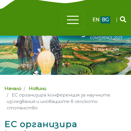
EN
BG
|
Начало
Новини
ЕС организира конференция за научните
изследвания и иновациите в селското
стопанство
ЕС организира