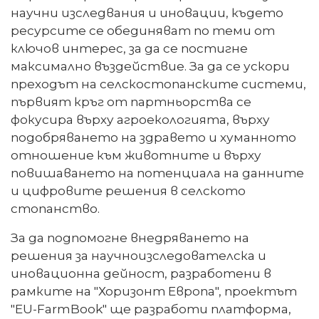
научни изследвания и иновации, където
ресурсите се обединяват по теми от
ключов интерес, за да се постигне
максимално въздействие. За да се ускори
преходът на селскостопанските системи,
първият кръг от партньорства се
фокусира върху агроекологията, върху
подобряването на здравето и хуманното
отношение към животните и върху
повишаването на потенциала на данните
и цифровите решения в селското
стопанство.
За да подпомогне внедряването на
решения за научноизследователска и
иновационна дейност, разработени в
рамките на "Хоризонт Европа", проектът
"EU-FarmBook" ще разработи платформа,