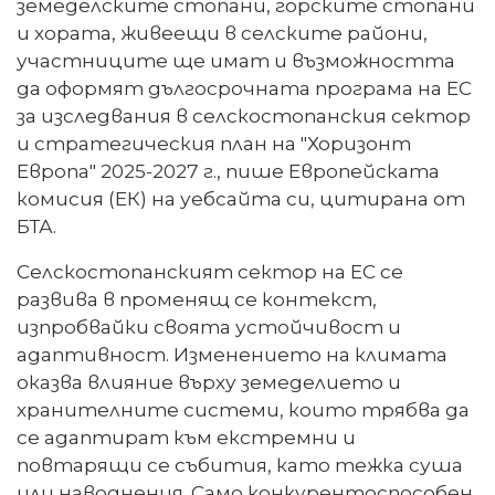
земеделските стопани, горските стопани
и хората, живеещи в селските райони,
участниците ще имат и възможността
да оформят дългосрочната програма на ЕС
за изследвания в селскостопанския сектор
и стратегическия план на "Хоризонт
Европа" 2025-2027 г., пише Европейската
комисия (ЕК) на уебсайта си, цитирана от
БТА.
Селскостопанският сектор на ЕС се
развива в променящ се контекст,
изпробвайки своята устойчивост и
адаптивност. Изменението на климата
оказва влияние върху земеделието и
хранителните системи, които трябва да
се адаптират към екстремни и
повтарящи се събития, като тежка суша
или наводнения. Само конкурентоспособен