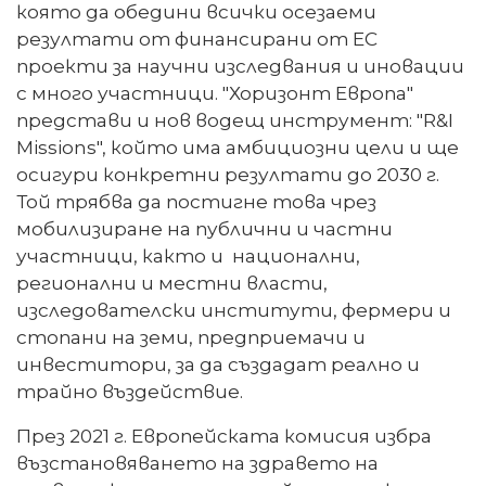
която да обедини всички осезаеми
резултати от финансирани от ЕС
проекти за научни изследвания и иновации
с много участници. "Хоризонт Европа"
представи и нов водещ инструмент: "R&I
Missions", който има амбициозни цели и ще
осигури конкретни резултати до 2030 г.
Той трябва да постигне това чрез
мобилизиране на публични и частни
участници, както и национални,
регионални и местни власти,
изследователски институти, фермери и
стопани на земи, предприемачи и
инвеститори, за да създадат реално и
трайно въздействие.
През 2021 г. Европейската комисия избра
възстановяването на здравето на