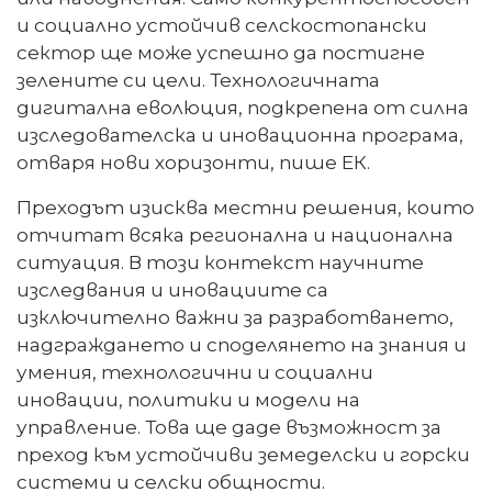
и социално устойчив селскостопански
сектор ще може успешно да постигне
зелените си цели. Технологичната
дигитална еволюция, подкрепена от силна
изследователска и иновационна програма,
отваря нови хоризонти, пише ЕК.
Преходът изисква местни решения, които
отчитат всяка регионална и национална
ситуация. В този контекст научните
изследвания и иновациите са
изключително важни за разработването,
надграждането и споделянето на знания и
умения, технологични и социални
иновации, политики и модели на
управление. Това ще даде възможност за
преход към устойчиви земеделски и горски
системи и селски общности.