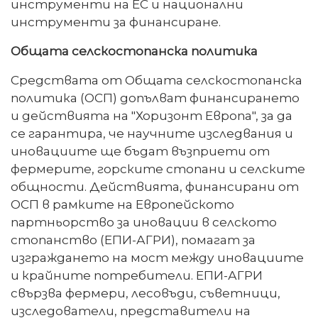
инструменти на ЕС и национални
инструменти за финансиране.
Общата селскостопанска политика
Средствата от Общата селскостопанска
политика (ОСП) допълват финансирането
и действията на "Хоризонт Европа", за да
се гарантира, че научните изследвания и
иновациите ще бъдат възприети от
фермерите, горските стопани и селските
общности. Действията, финансирани от
ОСП в рамките на Европейското
партньорство за иновации в селското
стопанство (ЕПИ-АГРИ), помагат за
изграждането на мост между иновациите
и крайните потребители. ЕПИ-АГРИ
свързва фермери, лесовъди, съветници,
изследователи, представители на