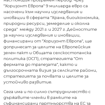
"Хоризонт Европа" 9 милиарда евро са
насочени към научни изследвания и
иновации в сферата "Храна, биоикономика,
природни ресурси, земеделие и околна
среда" между 2021 г. и 2027 г. Дейностите
за научни изследвания и иновации,
финансирани от "Хоризонт Европа", ще
допринесат за целите на Европейския
зелен пакт и Общата селскостопанска
политика (ОСП), стратегията "От
фермата до трапезата", както и
дългосрочната визия за селските райони,
стратегията за почвата и целите за
устойчиво развитие.
Сега има и по-силно сътрудничество с
държавите членки в рамките на
съфинансирани партньорства на ЕС за