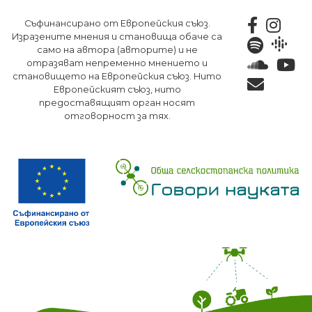
Премини
Съфинансирано от Европейския съюз.
към
Изразените мнения и становища обаче са
основното
само на автора (авторите) и не
съдържание
отразяват непременно мнението и
становището на Европейския съюз. Нито
Европейският съюз, нито
предоставящият орган носят
отговорност за тях.