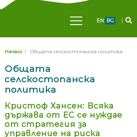
EN
BG
|
Начало
Общата селскостопанска политика
Общата
селскостопанска
политика
Кристоф Хансен: Всяка
държава от ЕС се нуждае
от стратегия за
управление на риска