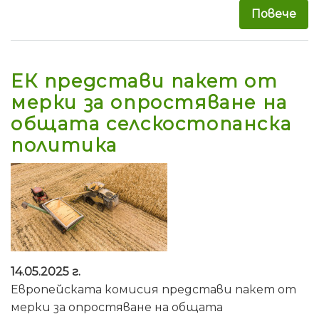
Повече
за 
ЕК представи пакет от
мерки за опростяване на
общата селскостопанска
политика
14.05.2025 г.
Европейската комисия представи пакет от
мерки за опростяване на общата