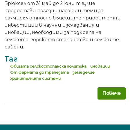
Брюксел от 31 май до 2 юни т.г., ще
предостави полезни насоки и теми за
размисъл относно бъдещите приоритетни
инвестиции в научни изследвания и
иновации, необходими за подкрепа на
селското, горското стопанство и селските
райони.
Таг
Общата селскостопанска политика
иновации
От фермата до трапезата
земеделие
хранителните системи
Повече
за 