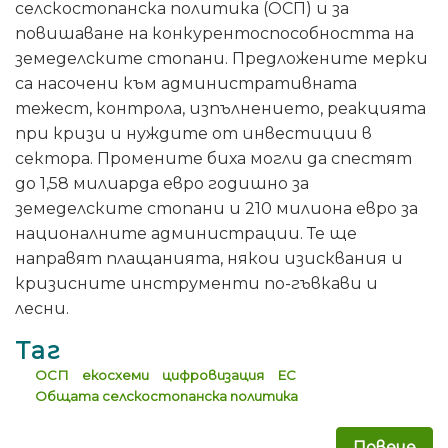
селскостопанска политика (ОСП) и за
повишаване на конкурентоспособността на
земеделските стопани. Предложените мерки
са насочени към административната
тежест, контрола, изпълнението, реакцията
при кризи и нуждите от инвестиции в
сектора. Промените биха могли да спестят
до 1,58 милиарда евро годишно за
земеделските стопани и 210 милиона евро за
националните администрации. Те ще
направят плащанията, някои изисквания и
кризисните инструменти по-гъвкави и
лесни.
Таг
ОСП
екосхеми
цифровизация
ЕС
Общата селскостопанска политика
Повече
за 