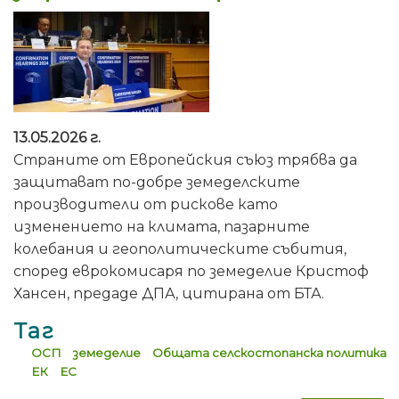
13.05.2026 г.
Страните от Европейския съюз трябва да
защитават по-добре земеделските
производители от рискове като
изменението на климата, пазарните
колебания и геополитическите събития,
според еврокомисаря по земеделие Кристоф
Хансен, предаде ДПА, цитирана от БТА.
Таг
ОСП
земеделие
Общата селскостопанска политика
ЕК
ЕС