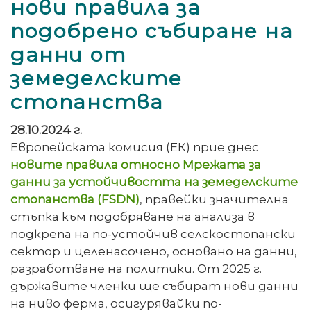
нови правила за
подобрено събиране на
данни от
земеделските
стопанства
28.10.2024 г.
Европейската комисия (ЕК) прие днес
новите правила относно Мрежата за
данни за устойчивостта на земеделските
стопанства (FSDN)
, правейки значителна
стъпка към подобряване на анализа в
подкрепа на по-устойчив селскостопански
сектор и целенасочено, основано на данни,
разработване на политики. От 2025 г.
държавите членки ще събират нови данни
на ниво ферма, осигурявайки по-