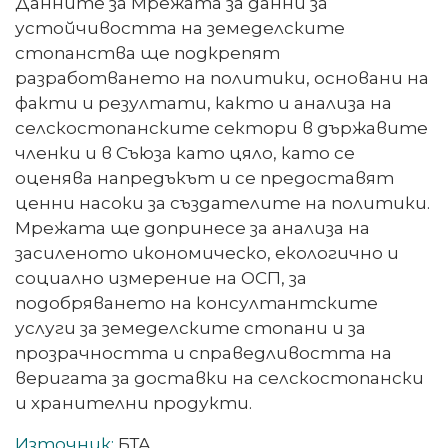
Данните за Мрежата за данни за
устойчивостта на земеделските
стопанства ще подкрепят
разработването на политики, основани на
факти и резултати, както и анализа на
селскостопанските сектори в държавите
членки и в Съюза като цяло, като се
оценява напредъкът и се предоставят
ценни насоки за създателите на политики.
Мрежата ще допринесе за анализа на
засиленото икономическо, екологично и
социално измерение на ОСП, за
подобряването на консултантските
услуги за земеделските стопани и за
прозрачността и справедливостта на
веригата за доставки на селскостопански
и хранителни продукти.
Източник:
БТА