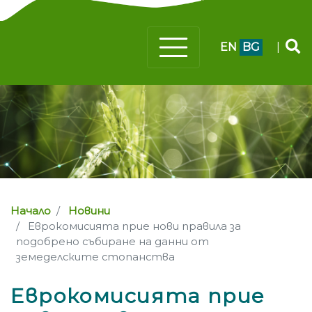
EN
BG
|
Начало
Новини
Еврокомисията прие нови правила за
подобрено събиране на данни от
земеделските стопанства
Еврокомисията прие