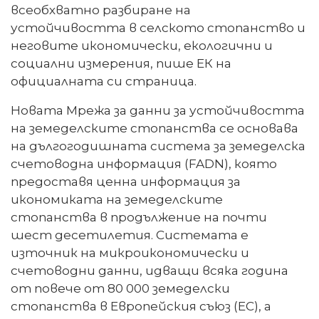
всеобхватно разбиране на
устойчивостта в селското стопанство и
неговите икономически, екологични и
социални измерения, пише ЕК на
официалната си страница.
Новата Мрежа за данни за устойчивостта
на земеделските стопанства се основава
на дългогодишната система за земеделска
счетоводна информация (FADN), която
предоставя ценна информация за
икономиката на земеделските
стопанства в продължение на почти
шест десетилетия. Системата е
източник на микроикономически и
счетоводни данни, идващи всяка година
от повече от 80 000 земеделски
стопанства в Европейския съюз (ЕС), а