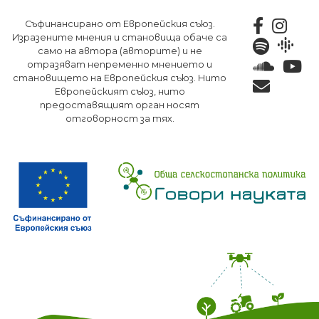
Премини
Съфинансирано от Европейския съюз.
към
Изразените мнения и становища обаче са
основното
само на автора (авторите) и не
съдържание
отразяват непременно мнението и
становището на Европейския съюз. Нито
Европейският съюз, нито
предоставящият орган носят
отговорност за тях.