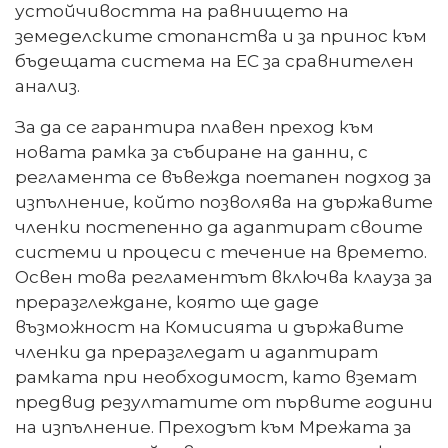
устойчивостта на равнището на
земеделските стопанства и за принос към
бъдещата система на ЕС за сравнителен
анализ.
За да се гарантира плавен преход към
новата рамка за събиране на данни, с
регламента се въвежда поетапен подход за
изпълнение, който позволява на държавите
членки постепенно да адаптират своите
системи и процеси с течение на времето.
Освен това регламентът включва клауза за
преразглеждане, която ще даде
възможност на Комисията и държавите
членки да преразгледат и адаптират
рамката при необходимост, като вземат
предвид резултатите от първите години
на изпълнение. Преходът към Мрежата за