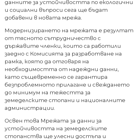
данните за устойчивостта по екологични
и социални въпроси сега ще бъдат
добавени в новата мрежа.
Модернизирането на мрежата е резултат
от тясното сътрудничество с
държавите членки, които са работили
заедно с Комисията за разработване на
рамка, която да отговаря на
необходимостта от надеждни данни,
като същевременно се гарантира
безпроблемното прилагане и свеждането
до минимум на тежестта за
земеделските стопани и националните
администрации.
Освен това Мрежата за данни за
устойчивостта на земеделските
стопанства ще улесни достъпа и