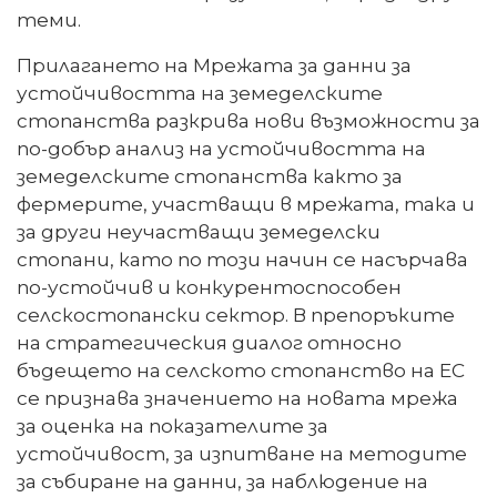
теми.
Прилагането на Мрежата за данни за
устойчивостта на земеделските
стопанства разкрива нови възможности за
по-добър анализ на устойчивостта на
земеделските стопанства както за
фермерите, участващи в мрежата, така и
за други неучастващи земеделски
стопани, като по този начин се насърчава
по-устойчив и конкурентоспособен
селскостопански сектор. В препоръките
на стратегическия диалог относно
бъдещето на селското стопанство на ЕС
се признава значението на новата мрежа
за оценка на показателите за
устойчивост, за изпитване на методите
за събиране на данни, за наблюдение на