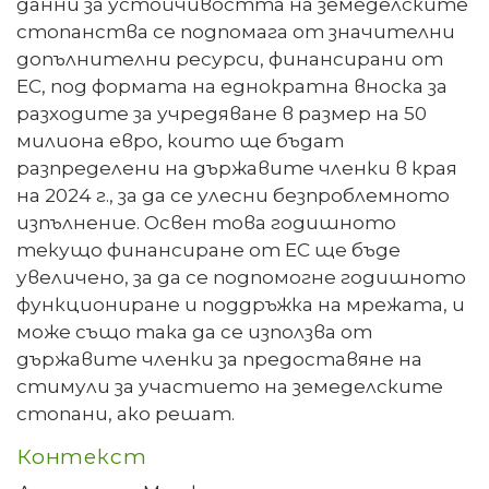
данни за устойчивостта на земеделските
стопанства се подпомага от значителни
допълнителни ресурси, финансирани от
ЕС, под формата на еднократна вноска за
разходите за учредяване в размер на 50
милиона евро, които ще бъдат
разпределени на държавите членки в края
на 2024 г., за да се улесни безпроблемното
изпълнение. Освен това годишното
текущо финансиране от ЕС ще бъде
увеличено, за да се подпомогне годишното
функциониране и поддръжка на мрежата, и
може също така да се използва от
държавите членки за предоставяне на
стимули за участието на земеделските
стопани, ако решат.
Контекст