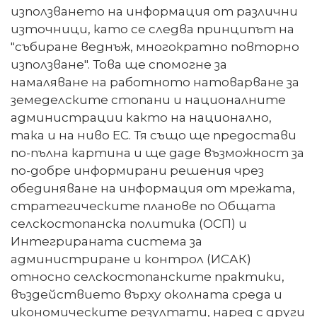
използването на информация от различни
източници, като се следва принципът на
"събиране веднъж, многократно повторно
използване". Това ще спомогне за
намаляване на работното натоварване за
земеделските стопани и националните
администрации както на национално,
така и на ниво ЕС. Тя също ще предостави
по-пълна картина и ще даде възможност за
по-добре информирани решения чрез
обединяване на информация от мрежата,
стратегическите планове по Общата
селскостопанска политика (ОСП) и
Интегрираната система за
администриране и контрол (ИСАК)
относно селскостопанските практики,
въздействието върху околната среда и
икономическите резултати, наред с други