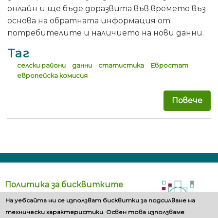
онлайн и ще бъде доразвита във времето въз
основа на обратната информация от
потребителите и наличието на нови данни.
Таг
селски райони
данни
статистика
Евростат
европейска комисия
Повече
за 
Политика за бисквитките
На уебсайта ни се използват бисквитки за подсилване на
технически характеристики. Освен това използваме