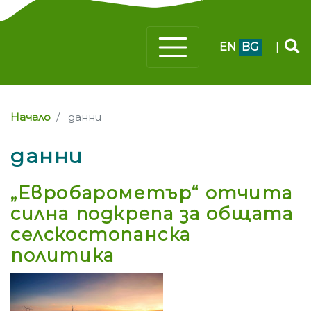
EN
BG
|
Начало
данни
данни
„Евробарометър“ отчита
силна подкрепа за общата
селскостопанска
политика