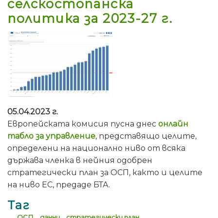
селскостопанска
политика за 2023-27 г.
05.04.2023 г.
Европейската комисия пусна днес
онлайн
табло за управление
, представящо целите,
определени на национално ниво от всяка
държава членка в нейния одобрен
стратегически план за ОСП, както и целите
на ниво ЕС, предаде БТА.
Таг
ОСП
данни
стратегически план