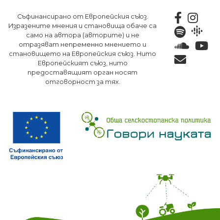
Премини
Съфинансирано от Европейския съюз.
към
Изразените мнения и становища обаче са
основното
само на автора (авторите) и не
съдържание
отразяват непременно мнението и
становището на Европейския съюз. Нито
Европейският съюз, нито
предоставящият орган носят
отговорност за тях.