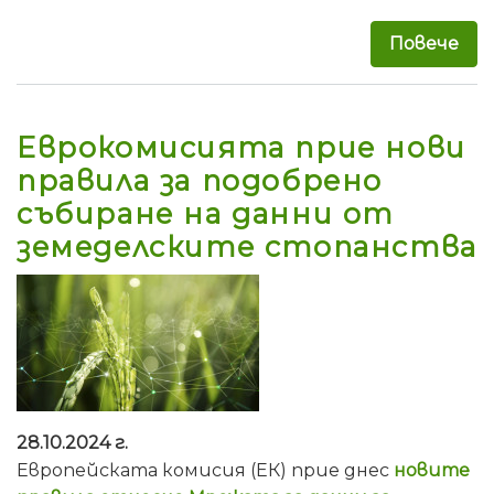
Повече
за 
Еврокомисията прие нови
правила за подобрено
събиране на данни от
земеделските стопанства
28.10.2024 г.
Европейската комисия (ЕК) прие днес
новите