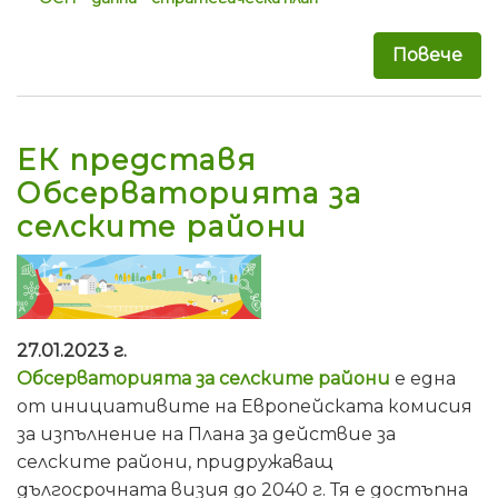
Повече
за 
ЕК представя
Обсерваторията за
селските райони
27.01.2023 г.
Обсерваторията за селските райони
е една
от инициативите на Европейската комисия
за изпълнение на Плана за действие за
селските райони, придружаващ
дългосрочната визия до 2040 г. Тя е достъпна