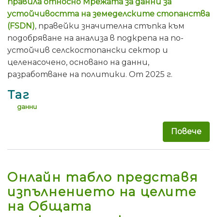
правила относно Мрежата за данни за
устойчивостта на земеделските стопанства
(FSDN)
, правейки значителна стъпка към
подобряване на анализа в подкрепа на по-
устойчив селскостопански сектор и
целенасочено, основано на данни,
разработване на политики. От 2025 г.
Таг
данни
Повече
за 
Онлайн табло представя
изпълнението на целите
на Общата