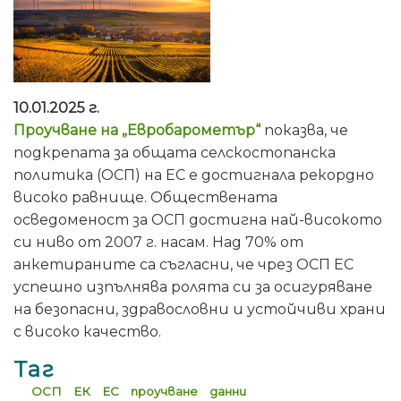
10.01.2025 г.
Проучване на „Евробарометър“
показва, че
подкрепата за общата селскостопанска
политика (ОСП) на ЕС е достигнала рекордно
високо равнище. Обществената
осведоменост за ОСП достигна най-високото
си ниво от 2007 г. насам. Над 70% от
анкетираните са съгласни, че чрез ОСП ЕС
успешно изпълнява ролята си за осигуряване
на безопасни, здравословни и устойчиви храни
с високо качество.
Таг
ОСП
ЕК
ЕС
проучване
данни