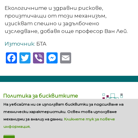
Екологичните и здравни рискове,
произтичащи от този механизъм,
изискват спешно и задълбочено
изследване, добавя още професор Ван Лей.
Източник:
БТА
Facebook
Twitter
Viber
Messenger
Email
Политика за бисквитките
На уебсайта ни се използват бисквитки за подсилване на
технически характеристики. Освен това използваме
механизми за анализ на данни.
Кликнете тук за повече
информация
.