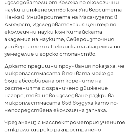
изследователи от Колежа по екологични
науки и инженерство към Университета
Нанкай, Университета на Масачузетс в
Амхърст, Изследователския център по
екологични науки към Китайската
академия на науките, Североизточния
университет и Пекинската академия по
земеделие и горско стопанство.
Докато предишни проучвания показаха, че
микропластмасата в почвата може да
бъде абсорбирана от корените на
растенията с ограничено движение
нагоре, това ново изследване разкрива
микропластмасата във въздуха като по-
непосредствена екологична заплаха.
Чрез анализ с масспектрометрия учените
открили широко разпространено