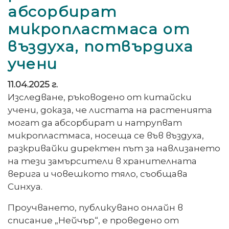
абсорбират
микропластмаса от
въздуха, потвърдиха
учени
11.04.2025 г.
Изследване, ръководено от китайски
учени, доказа, че листата на растенията
могат да абсорбират и натрупват
микропластмаса, носеща се във въздуха,
разкривайки директен път за навлизането
на тези замърсители в хранителната
верига и човешкото тяло, съобщава
Синхуа.
Проучването, публикувано онлайн в
списание „Нейчър“, е проведено от