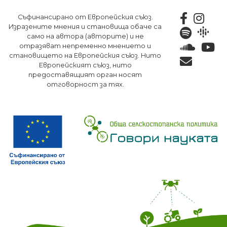
Премини
Съфинансирано от Европейския съюз.
към
Изразените мнения и становища обаче са
основното
само на автора (авторите) и не
съдържание
отразяват непременно мнението и
становището на Европейския съюз. Нито
Европейският съюз, нито
предоставящият орган носят
отговорност за тях.