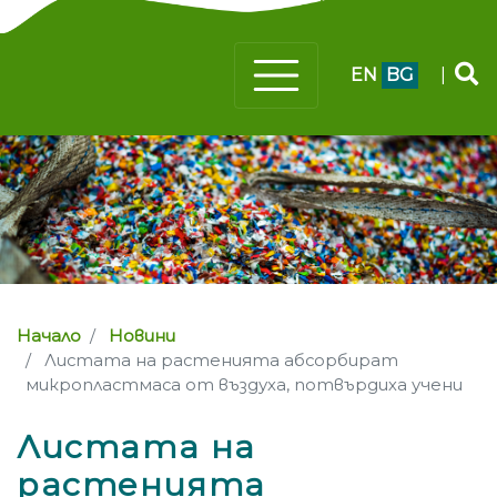
EN
BG
|
Начало
Новини
Листата на растенията абсорбират
микропластмаса от въздуха, потвърдиха учени
Листата на
растенията