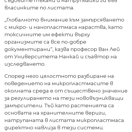
съдовите тъкани и натрупвайки ги във
власинките по листата.
„Глобалното внимание към замърсяването
с микро- и нанопластмаса нараства, като
токсичните им ефекти върху
организмите са все по-добре
документирани“, казва професор Ван Лей
от Университета Нанкай и съавтор на
изследването.
Според него цялостното разбиране на
поведението на микропластмасите в
околната среда е от съществено значение
за регулирането на тези нововъзникващи
замърсители. Тъй като растенията са
основата на хранителните вериги,
натрупаната в листата микропластмаса
директно навлиза в тези системи.