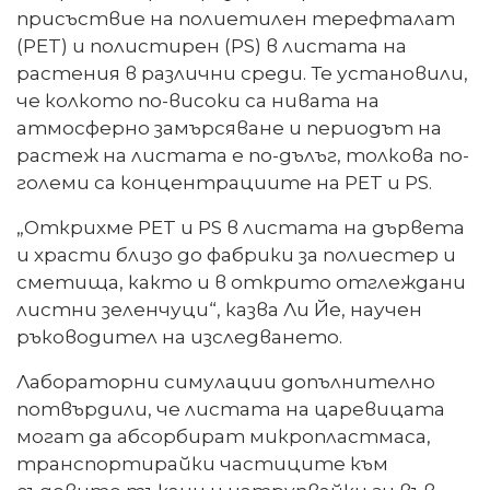
присъствие на полиетилен терефталат
(PET) и полистирен (PS) в листата на
растения в различни среди. Те установили,
че колкото по-високи са нивата на
атмосферно замърсяване и периодът на
растеж на листата е по-дълъг, толкова по-
големи са концентрациите на PET и PS.
„Открихме PET и PS в листата на дървета
и храсти близо до фабрики за полиестер и
сметища, както и в открито отглеждани
листни зеленчуци“, казва Ли Йе, научен
ръководител на изследването.
Лабораторни симулации допълнително
потвърдили, че листата на царевицата
могат да абсорбират микропластмаса,
транспортирайки частиците към