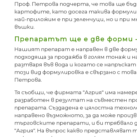
Проф. Петрова подчерта, че това ще бъд
картофите, като досега такива формулир
най-приложим е при зеленчуци, но и при
въшки.
Препаратът ще е две форми -
Нашият препарат е направен в две форму
подходяща за продажба в голям тонаж и н
разтваря във вода и когато се напръска
този вид формулировка е свързано с това
Петрова.
Тя съобщи, че фирмата "Агрия" има намер
разработен в резултат на съвместен про
препарата. Създадена е цялостна техноло
направено възможното, за да може произ
търговските препарати, и би трябвало да
"Агрия". На въпрос какво представляват 