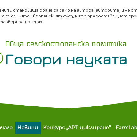
Премини
ения и становища обаче са само на автора (авторите) и не о
към
я съюз. Нито Европейският съюз, нито предоставящият орг
основното
тговорност за тях.
съдържание
ain navigation
ачало
Новини
Конкурс „АРТ-циклиране“
FarmLa