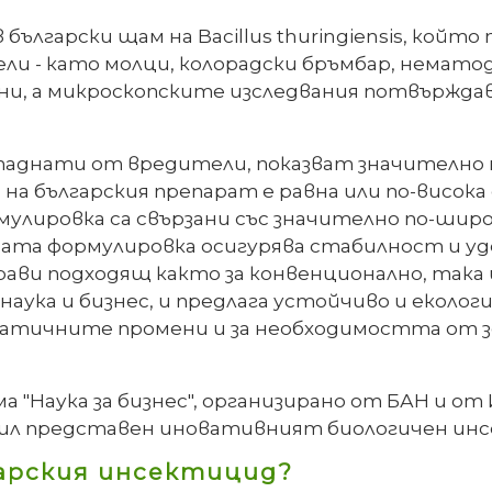
в български щам на Bacillus thuringiensis, ко
и - като молци, колорадски бръмбар, нематод
ени, а микроскопските изследвания потвържда
паднати от вредители, показват значително 
а българския препарат е равна или по-висок
улировка са свързани със значително по-шир
ата формулировка осигурява стабилност и удо
рави подходящ както за конвенционално, така 
ука и бизнес, и предлага устойчиво и екологи
матичните промени и за необходимостта от зе
ма "Наука за бизнес", организирано от БАН и о
 бил представен иновативният биологичен ин
арския инсектицид?