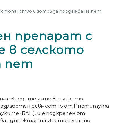
 стопанство и готов за продажба на пет
ен препарат с
е в селското
а пет
та с вредителите в селското
 разработен съвместно от Института
уките (БАН), и е подкрепен от
рова - директор на Института по