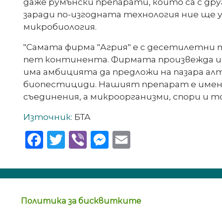
даже румънски препарати, които са с друг
заради по-изгодната технология ние ще 
микробиология.
"Самата фирма "Агрия" е с десетилетни
пет континента. Фирмата произвежда и т
има амбицията да предложи на пазара а
биопестициди. Нашият препарат е именн
съединения, а микроорганизми, спори и 
Източник:
БТА
Facebook
Twitter
Viber
Messenger
Email
Политика за бисквитките