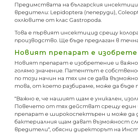
Предимствата на българския инсектицид
вредители: Lepidoptera (пеперуди), Coleop
охлювите от клас Gastropoda.
Това е първият инсектицид срещу колора
производство. Ще бъде предлаган в течна
Новият препарат е изобретен
Новият препарат е изобретение и важното
голямо значение. Патентът е собственос
по този начин на тях им се дава възможн
това, от което разбираме, може да бъде 
"Важно е, че нашият щам е уникален, изо
Повечето от тях действат срещу един в
препарат е широкоспектърен и може да д
бактериалния щам дават възможност сле
вредители", обясни директорът на Инс