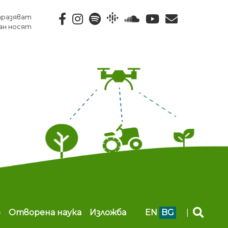
тразяват
ан носят
b
Отворена наука
Изложба
EN
BG
|