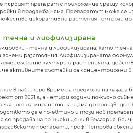
е първият препарат с приложение срещу коло
овки в продажба няма. Препаратът може се из
 множество декоративни растения - от рози д
 течна и лиофилизирана
лировки - течна и лиофилизирана, като течнат
а големи разстояния. Лиофилизираната формулир
т земеделските култури и растенията, действ
, че активните съставки са концентрирани в м
ение в най-скоро време да предложи на пазара
ект от 2021 г., а четири години по-късно съв
гия - от изолирането на щама до производствот
водството да е по-евтино и този нов препара
 се продава на по-ниски цени в България. Вси
търговските препарати, проф. Петрова обясни,