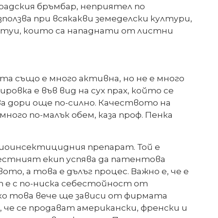
радския бръмбар, неприятел по
ползва при всякакви земеделски култури,
о туи, които са нападнати от листни
а също е много активна, но не е много
овка е във вид на сух прах, който се
а дори още по-силно. Качеството на
ного по-малък обем, каза проф. Пенка
 биоинсектицидния препарат. Той е
местният екип успява да патентова
о, а това е дълъг процес. Важно е, че е
т е с по-ниска себестойност от
чко това вече ще зависи от фирмата
 че се продават американски, френски и