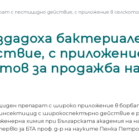
ат с пестицидно действие, с приложение в селското
здадоха бактериал
твие, с приложени
тов за продажба н
циден препарат с широко приложение в борба
 инсектицид с широкоспектърно действие е
енерна химия при Българската академия на на
тервю за БТА проф. д-р на науките Пенка Пет