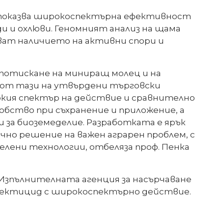
йто показва широкоспектърна ефективност
и и охлюви. Геномният анализ на щама
ват наличието на активни спори и
потискане на миниращ молец и на
а от тази на утвърдени търговски
окия спектър на действие и сравнително
бство при съхранение и приложение, а
и за биоземеделие. Разработката е ярък
чно решение на важен аграрен проблем, с
лени технологии, отбеляза проф. Пенка
т Изпълнителната агенция за насърчаване
сектицид с широкоспектърно действие.