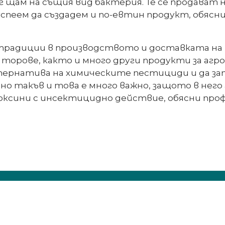
 щам на същия вид бактерия. Те се продават на
успеем да създадем и по-евтин продукт, обя
 традиции в производството и доставката на
орове, както и много други продукти за агр
лтернатива на химическите пестициди и да за
о такъв и това е много важно, защото в него
токсини с инсектицидно действие, обясни проф