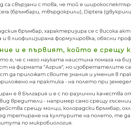
 са свързани с това, че той е широкоспектъ
tera (бръмбари, твърдокрили), Diptera (двукрил
дския бръмбар, характеризира се с висока ак
 и в лиофилизирана формулировка, обясни проф
ие и е първият, който е срещу 
 е, че с него науката наистина помага на биз
т на фирмата "Агрия", но изобретателите са
ост да приложат своите знания и умения в пр
приложено на практика - на полето при земеде
лиран е в България и е с по-различни качества
ид вредители - например само срещу гъсени
ейства срещу молци, колорадски бръмбар, охл
д третиране на културите на полето, те да с
титута по микробиология.