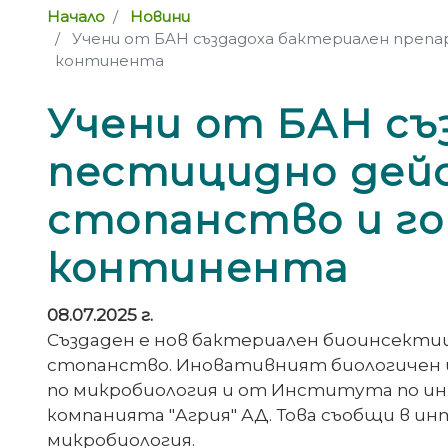
Начало
Новини
Учени от БАН създадоха бактериален препар
континента
Учени от БАН съ
пестицидно дейс
стопанство и го
континента
08.07.2025 г.
Създаден е нов бактериален биоинсекти
стопанство. Иновативният биологичен
по микробиология и от Института по инж
компанията "Агрия" АД. Това съобщи в ин
микробиология.