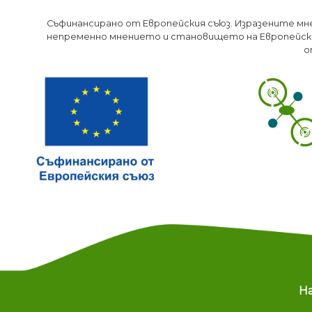
Съфинансирано от Европейския съюз. Изразените мн
непременно мнението и становището на Европейски
о
M
Н