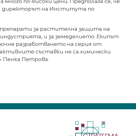
 много по-високи цени. Предполага се, че
сни директорът на Института по
 препарати за растителна защита на
оиндустрията, и за земеделието. Екипът
почне разработването на серия от
 активните съставки не са химически
. Пенка Петрова.