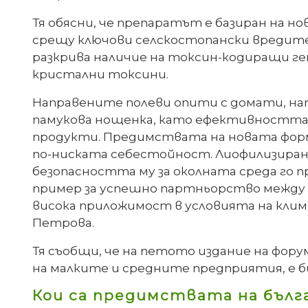
Тя обясни, че препаратът е базиран на но
срещу ключови селскостопански вредител
разкрива наличие на токсин-кодиращи г
кристални токсини.
Направените полеви опити с домати, на
памукова нощенка, като ефективността н
продукти. Предимствата на новата форм
по-ниската себестойност. Лиофилизиран
безопасността му за околната среда го п
пример за успешно партньорство между на
висока приложимост в условията на кли
Петрова.
Тя съобщи, че на петото издание на фору
на малките и средните предприятия, е
Кои са предимствата на бълг