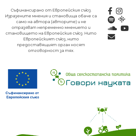
Премини
Съфинансирано от Европейския съюз.
към
Изразените мнения и становища обаче са
основното
само на автора (авторите) и не
съдържание
отразяват непременно мнението и
становището на Европейския съюз. Нито
Европейският съюз, нито
предоставящият орган носят
отговорност за тях.