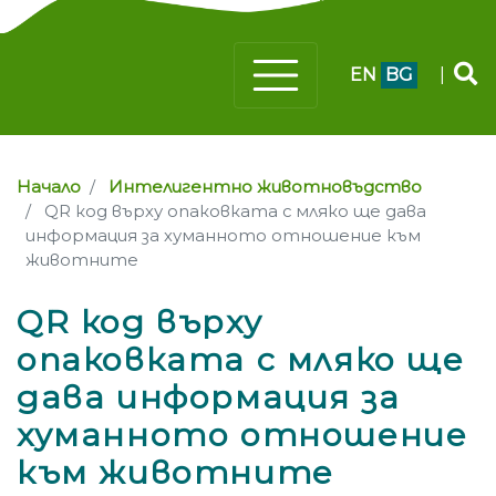
EN
BG
|
Начало
Интелигентно животновъдство
QR код върху опаковката с мляко ще дава
информация за хуманното отношение към
животните
QR код върху
опаковката с мляко ще
дава информация за
хуманното отношение
към животните