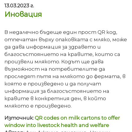
13.03.2023 г.
Иновация
В недалечно бъдеще един прост QR код,
отпечатан върху опаковката с мляко, може
да дава информация за здравето и
благосъстоянието на кравите, които са
произвели млякото. Кодът ще дава
възможност на потребителите да
проследят пътя на млякото до фермата, в
която е произведено и да получат
информация за благосъстоянието на
кравите в конкретния ден, в който
млякото е произведено.
Източник:
QR codes on milk cartons to offer
window into livestock health and welfare