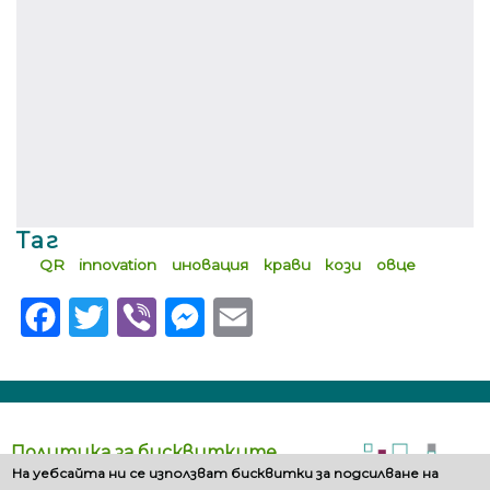
Таг
QR
innovation
иновация
крави
кози
овце
Facebook
Twitter
Viber
Messenger
Email
Политика за бисквитките
На уебсайта ни се използват бисквитки за подсилване на