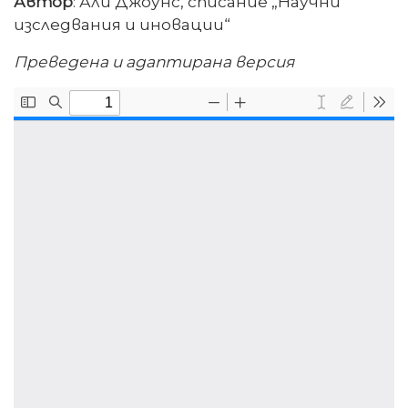
Автор
: Али Джоунс, списание „Научни
изследвания и иновации“
Преведена и адаптирана версия