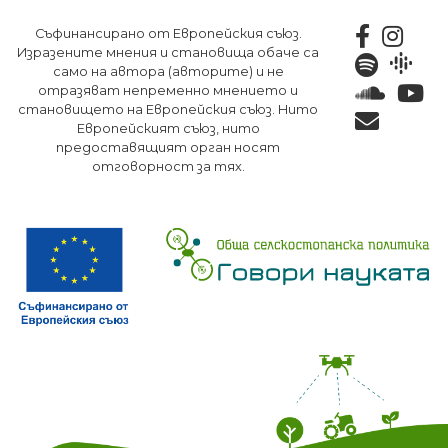
Премини
Съфинансирано от Европейския съюз.
към
Изразените мнения и становища обаче са
основното
само на автора (авторите) и не
съдържание
отразяват непременно мнението и
становището на Европейския съюз. Нито
Европейският съюз, нито
предоставящият орган носят
отговорност за тях.