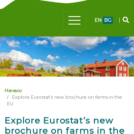
EN
BG
|
Начало
Explore Eurostat’s new brochure on farms in the
EU
Explore Eurostat’s new
brochure on farms in the