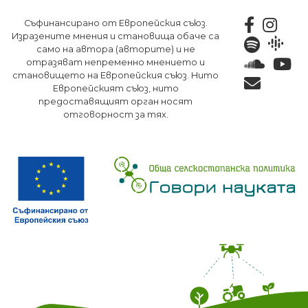
Премини
Съфинансирано от Европейския съюз.
към
Изразените мнения и становища обаче са
основното
само на автора (авторите) и не
съдържание
отразяват непременно мнението и
становището на Европейския съюз. Нито
Европейският съюз, нито
предоставящият орган носят
отговорност за тях.