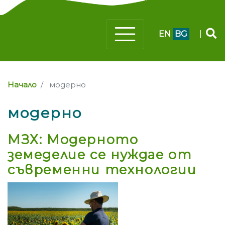
EN
BG
|
Начало
модерно
модерно
МЗХ: Модерното
земеделие се нуждае от
съвременни технологии