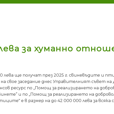
 лева за хуманно отнош
0 лева ще получат през 2025 г. свиневъдите и п
а свое заседание днес Управителният съвет на Д
сов ресурс по „Помощ за реализирането на добро
инете” и по „Помощ за реализирането на доброво
ците" е в размер на до 42 000 000 лева за всяка с