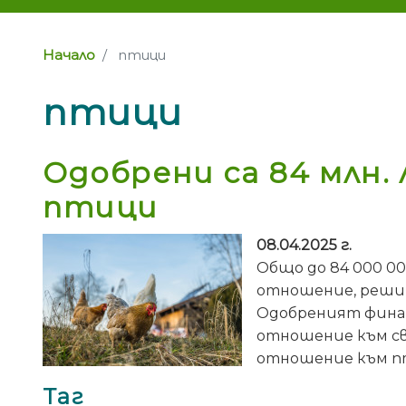
Начало
птици
птици
Одобрени са 84 млн.
птици
08.04.2025 г.
Общо до 84 000 00
отношение, реши н
Одобреният финан
отношение към св
отношение към пти
Таг