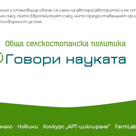
Премини
ения и становища обаче са само на автора (авторите) и не о
към
я съюз. Нито Европейският съюз, нито предоставящият орг
основното
тговорност за тях.
съдържание
ain navigation
ачало
Новини
Конкурс „АРТ-циклиране“
FarmLa