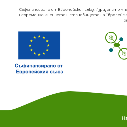
Съфинансирано от Европейския съюз. Изразените мн
непременно мнението и становището на Европейски
о
M
Н