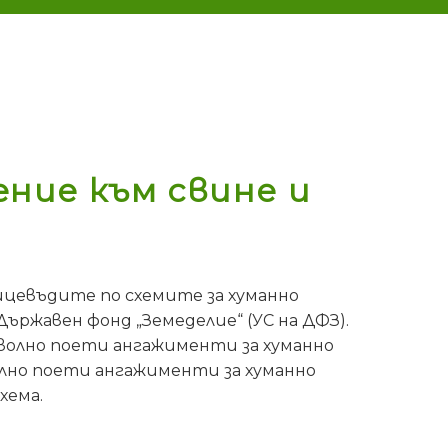
ение към свине и
тицевъдите по схемите за хуманно
ържавен фонд „Земеделие“ (УС на ДФЗ).
волно поети ангажименти за хуманно
лно поети ангажименти за хуманно
хема.