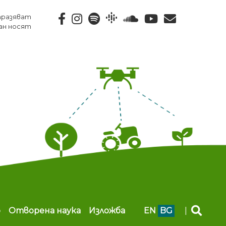
тразяват
ан носят
b
Отворена наука
Изложба
EN
BG
|