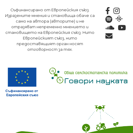
Премини
Съфинансирано от Европейския съюз.
към
Изразените мнения и становища обаче са
основното
само на автора (авторите) и не
съдържание
отразяват непременно мнението и
становището на Европейския съюз. Нито
Европейският съюз, нито
предоставящият орган носят
отговорност за тях.