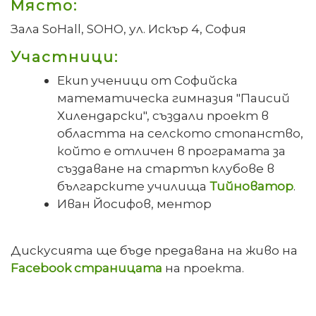
Място:
Зала SoHall, SOHO, ул. Искър 4, София
Участници:
Екип ученици от Софийска
математическа гимназия "Паисий
Хилендарски", създали проект в
областта на селското стопанство,
който е отличен в програмата за
създаване на стартъп клубове в
българските училища
Тийноватор
.
Иван Йосифов, ментор
Дискусията ще бъде предавана на живо на
Facebook страницата
на проекта.