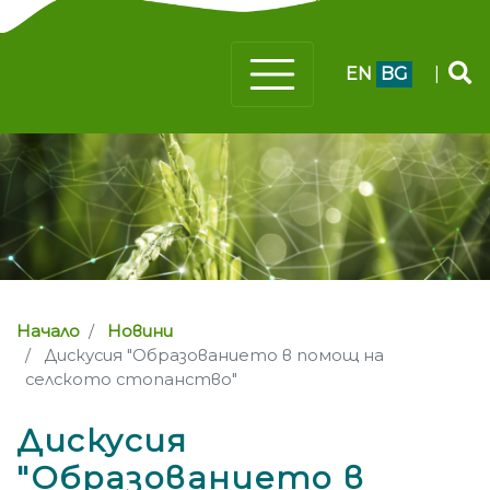
EN
BG
|
Начало
Новини
Дискусия "Образованието в помощ на
селското стопанство"
Дискусия
"Образованието в